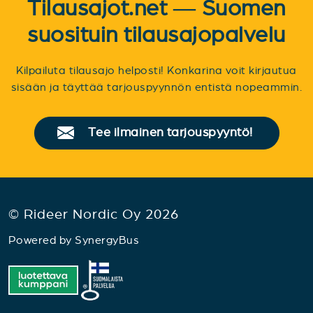
Tilausajot.net — Suomen
suosituin tilausajopalvelu
Kilpailuta tilausajo helposti! Konkarina voit kirjautua
sisään ja täyttää tarjouspyynnön entistä nopeammin.
Tee ilmainen tarjouspyyntö!
© Rideer Nordic Oy 2026
Powered by
SynergyBus