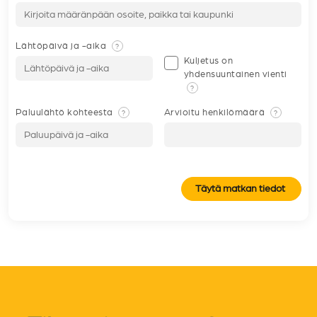
Lähtöpäivä ja -aika
?
Kuljetus on
yhdensuuntainen vienti
?
Paluulähtö kohteesta
Arvioitu henkilömäärä
?
?
Täytä matkan tiedot