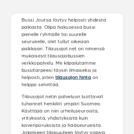
Bussi Joutsa löytyy helposti yhdestä
paikasta. Olipa hakusessa bussi
pienelle ryhmälle tai suurelle
seurueelle, olet tullut oikeaan
paikkaan. Tilausajot.net on nimensä
mukaisesti tilausajobussien
verkkopalvelu. Me kilpailutamme
bussitarpeesi täysin ilmaiseksi ja
helposti, joten
tilausajon hinta
on
helppo selvittää.
Tilausajot.netin palveluun luottavat
tuhannet henkilöt ympäri Suomea.
Käyttäjiä on niin urheiluseuroista,
yrityksistä, yhdistyksistä kuin
kaveriporukoista ja hääseurueista.
Jokaiseen tilaisuuteen löytyy sopiva