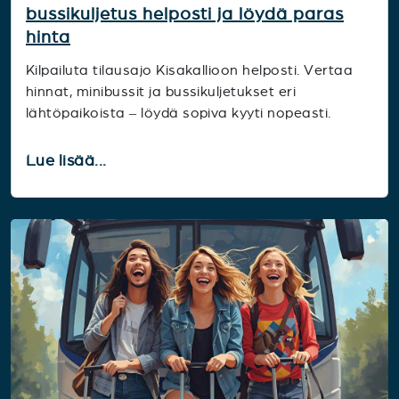
bussikuljetus helposti ja löydä paras
hinta
Kilpailuta tilausajo Kisakallioon helposti. Vertaa
hinnat, minibussit ja bussikuljetukset eri
lähtöpaikoista – löydä sopiva kyyti nopeasti.
Lue lisää...