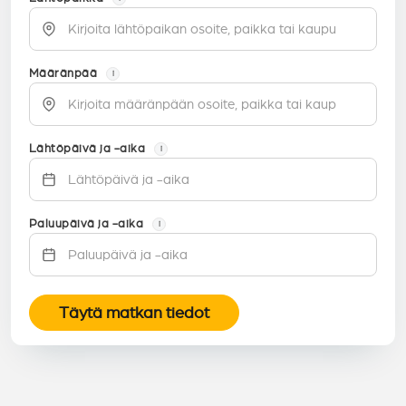
Määränpää
i
Lähtöpäivä ja -aika
i
Paluupäivä ja -aika
i
Täytä matkan tiedot