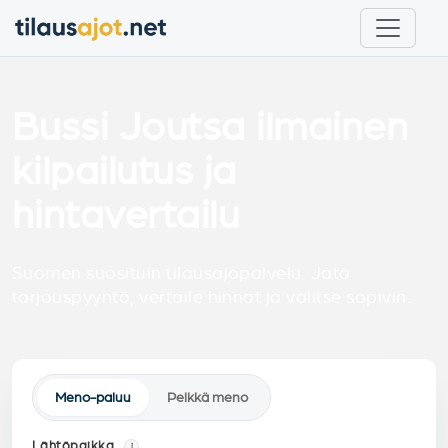
Bussi Joutsa ilmainen
kilpailutus ja
hintavertailu
Suomen suosituin tilausajopalvelu. Jätä
tarjouspyyntö, vertaile hinnat ja valitse sopivin.
Meno-paluu
Pelkkä meno
Lähtöpaikka
i