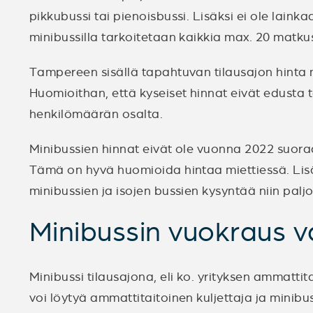
pikkubussi tai pienoisbussi. Lisäksi ei ole laink
minibussilla tarkoitetaan kaikkia max. 20 matku
Tampereen sisällä tapahtuvan tilausajon hinta 
Huomioithan, että kyseiset hinnat eivät edusta t
henkilömäärän osalta.
Minibussien hinnat eivät ole vuonna 2022 suoraan
Tämä on hyvä huomioida hintaa miettiessä. Lis
minibussien ja isojen bussien kysyntää niin paljo
Minibussin vuokraus va
Minibussi tilausajona, eli ko. yrityksen ammatt
voi löytyä ammattitaitoinen kuljettaja ja minib