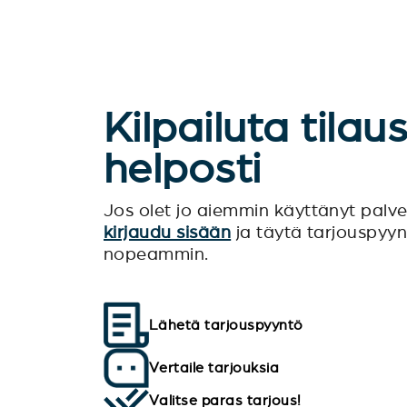
Kilpailuta tilau
helposti
Jos olet jo aiemmin käyttänyt pal
kirjaudu sisään
ja täytä tarjouspyy
nopeammin.
Lähetä tarjouspyyntö
Vertaile tarjouksia
Valitse paras tarjous!