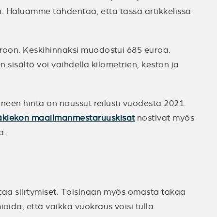
ksi. Haluamme tähdentää, että tässä artikkelissa
uroon. Keskihinnaksi muodostui 685 euroa.
 sisältö voi vaihdella kilometrien, keston ja
ineen hinta on noussut reilusti vuodesta 2021.
äkiekon maailmanmestaruuskisat
nostivat myös
a.
itaa siirtymiset. Toisinaan myös omasta takaa
oida, että vaikka vuokraus voisi tulla