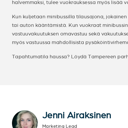
halvemmaksi, tulee vuokrauksessa myös lisää vas
Kun kuljetaan minibussilla tilausajona, jokainen
tai auton kääntämistä. Kun vuokraat minibussin
vastuuvakuutuksen omavastuu sekä vakuutuksen
myös vastuussa mahdollisista pysäköintivirhema
Tapahtumatila haussa? Löydä Tampereen parhaa
Jenni Airaksinen
Marketing Lead