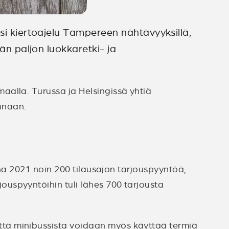
ksi kiertoajelu Tampereen nähtävyyksillä,
än paljon luokkaretki- ja
aalla. Turussa ja Helsingissä yhtiä
innaan.
nna 2021 noin 200 tilausajon tarjouspyyntöä,
uspyyntöihin tuli lähes 700 tarjousta
tä minibussista voidaan myös käyttää termiä