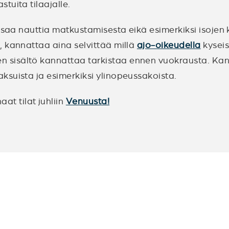
tuita tilaajalle.
 saa nauttia matkustamisesta eikä esimerkiksi isojen 
, kannattaa aina selvittää millä
ajo-oikeudella
kyseis
 sisältö kannattaa tarkistaa ennen vuokrausta. Ka
ksuista ja esimerkiksi ylinopeussakoista.
t tilat juhliin
Venuusta!