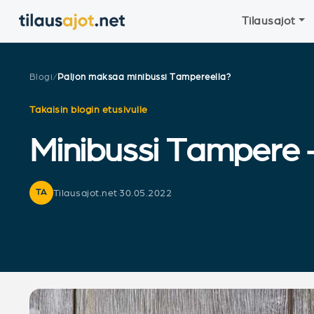
Tilausajot
Blogi
/
Paljon maksaa minibussi Tampereella?
Takaisin blogin etusivulle
Minibussi Tampere 
Tilausajot.net
·
30.05.2022
TA