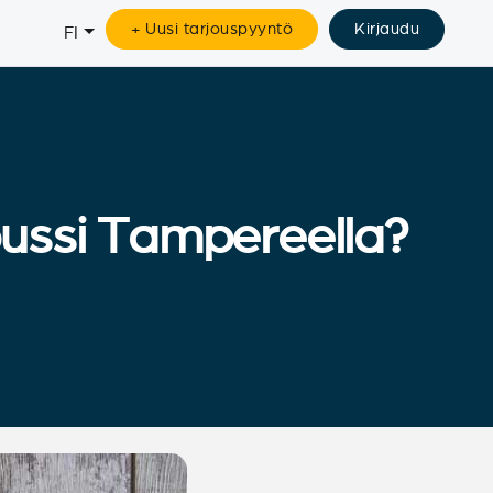
+ Uusi tarjouspyyntö
Kirjaudu
FI
ussi Tampereella?