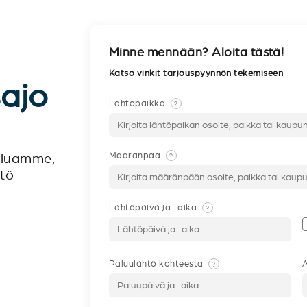
Minne mennään? Aloita tästä!
Katso vinkit tarjouspyynnön tekemiseen
sajo
Lähtöpaikka
?
Määränpää
?
veluamme,
ntö
Lähtöpäivä ja -aika
?
Paluulähtö kohteesta
A
?