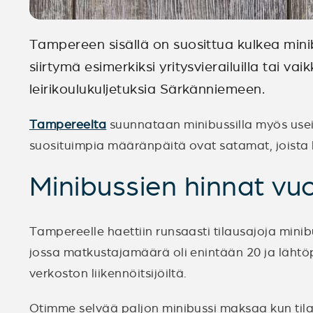
Tampereen sisällä on suosittua kulkea minib
siirtymä esimerkiksi yritysvierailuilla tai va
leirikoulukuljetuksia Särkänniemeen.
Tampereelta
suunnataan minibussilla myös use
suosituimpia määränpäitä ovat satamat, joista l
Minibussien hinnat v
Tampereelle haettiin runsaasti tilausajoja minib
jossa matkustajamäärä oli enintään 20 ja lähtö
verkoston liikennöitsijöiltä.
Otimme selvää paljon minibussi maksaa kun til