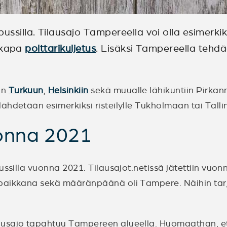
ussilla. Tilausajo Tampereella voi olla esimerki
ikkapa
polttarikuljetus
. Lisäksi Tampereella tehdä
in
Turkuun
,
Helsinkiin
sekä muualle lähikuntiin Pirkanm
ähdetään esimerkiksi risteilylle Tukholmaan tai Tall
uonna 2021
ussilla vuonna 2021. Tilausajot.netissä jätettiin vuo
paikkana sekä määränpäänä oli Tampere. Näihin tarjo
ausajo tapahtuu Tampereen alueella. Huomaathan, et