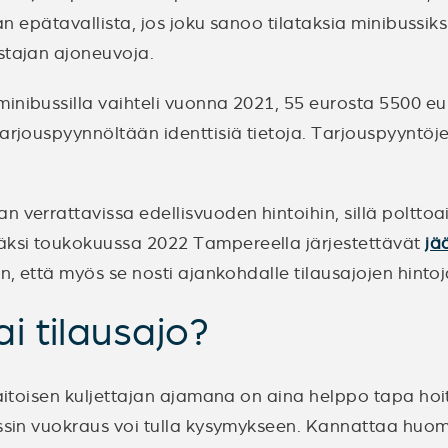
aan epätavallista, jos joku sanoo tilataksia minibussi
stajan ajoneuvoja.
minibussilla vaihteli vuonna 2021, 55 eurosta 5500 e
arjouspyynnöltään identtisiä tietoja. Tarjouspyyntöjen
 verrattavissa edellisvuoden hintoihin, sillä polttoa
äksi toukokuussa 2022 Tampereella järjestettävät
jä
n, että myös se nosti ajankohdalle tilausajojen hintoj
i tilausajo?
itaitoisen kuljettajan ajamana on aina helppo tapa ho
ussin vuokraus voi tulla kysymykseen. Kannattaa huomi