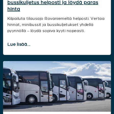
bussikuljetus helposti ja löydä paras
hinta
Kilpailuta tilausajo Rovaniemeltä helposti. Vertaa
hinnat, minibussit ja bussikuljetukset yhdellä
pyynnöllä – löydä sopiva kyyti nopeasti.
Lue lisää...