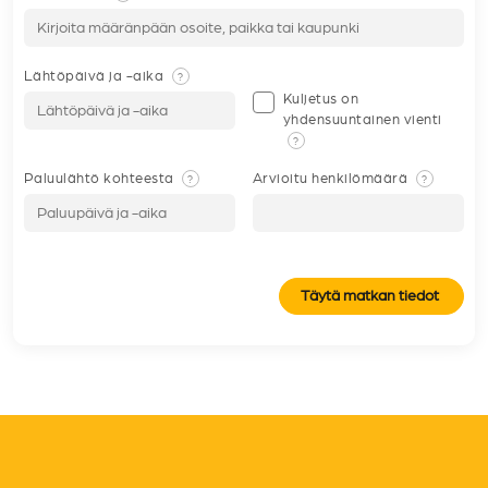
Lähtöpäivä ja -aika
?
Kuljetus on
yhdensuuntainen vienti
?
Paluulähtö kohteesta
Arvioitu henkilömäärä
?
?
Täytä matkan tiedot