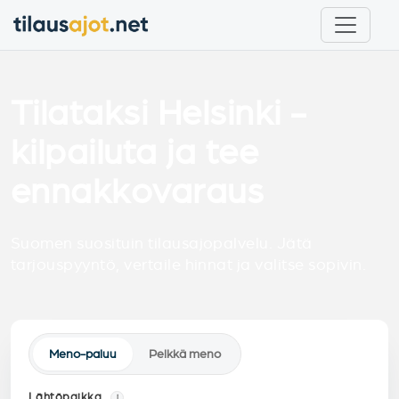
Tilataksi Helsinki -
kilpailuta ja tee
ennakkovaraus
Suomen suosituin tilausajopalvelu. Jätä
tarjouspyyntö, vertaile hinnat ja valitse sopivin.
Meno-paluu
Pelkkä meno
Lähtöpaikka
i