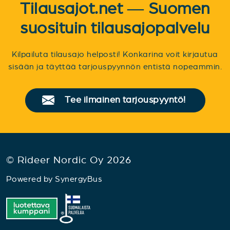
Tilausajot.net — Suomen
suosituin tilausajopalvelu
Kilpailuta tilausajo helposti! Konkarina voit kirjautua
sisään ja täyttää tarjouspyynnön entistä nopeammin.
Tee ilmainen tarjouspyyntö!
© Rideer Nordic Oy 2026
Powered by
SynergyBus