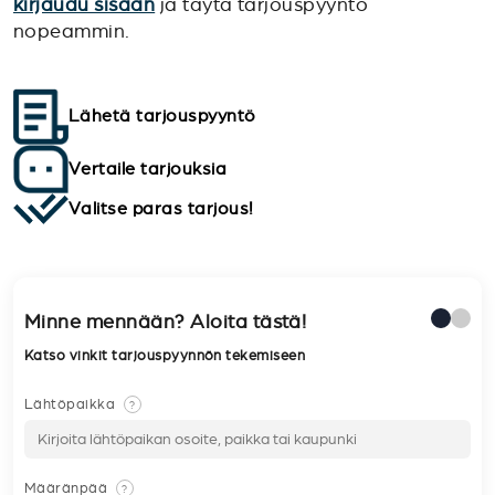
kirjaudu sisään
ja täytä tarjouspyyntö
nopeammin.
Lähetä tarjouspyyntö
Vertaile tarjouksia
Valitse paras tarjous!
Minne mennään? Aloita tästä!
Katso vinkit tarjouspyynnön tekemiseen
Lähtöpaikka
?
Määränpää
?