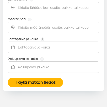
Määränpää
i
Lähtöpäivä ja -aika
i
Paluupäivä ja -aika
i
Täytä matkan tiedot