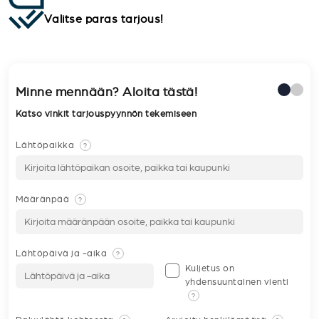
Valitse paras tarjous!
Minne mennään? Aloita tästä!
Katso vinkit tarjouspyynnön tekemiseen
Lähtöpaikka
?
Määränpää
?
Lähtöpäivä ja -aika
?
Kuljetus on
yhdensuuntainen vienti
?