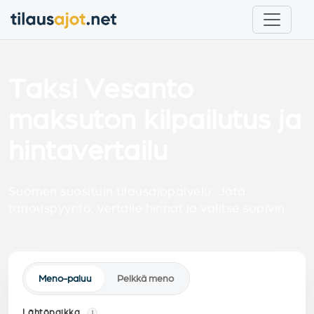
Taksi Vesanto
maksuton kilpailutus ja
hintavertailu
Suomen suosituin tilausajopalvelu. Jätä
tarjouspyyntö, vertaile hinnat ja valitse sopivin.
Meno-paluu
Pelkkä meno
Lähtöpaikka
i