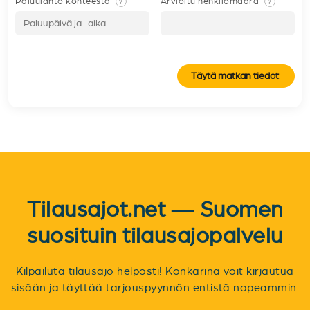
Paluulähtö kohteesta
Arvioitu henkilömäärä
?
?
Täytä matkan tiedot
Tilausajot.net — Suomen
suosituin tilausajopalvelu
Kilpailuta tilausajo helposti! Konkarina voit kirjautua
sisään ja täyttää tarjouspyynnön entistä nopeammin.