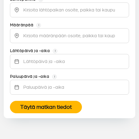
Määränpää
i
Lähtöpäivä ja -aika
i
Paluupäivä ja -aika
i
Täytä matkan tiedot