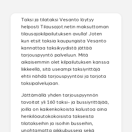
Taksi ja tilataksi Vesanto löytyy
helposti Tilausajot.netin maksuttoman
tilausajokilpailutuksen avulla! Joten
kun etsit taksia kaupungista Vesanto
kannattaa taksikyydistä jättää
tarjouspyyntö palveluun. Mitä
aikaisemmin olet kilpailutuksen kanssa
liikkeellä, sitä useampi taksiyrittäjä
ehtii nähdä tarjouspyyntösi ja tarjota
taksipalvelujaan.
Jättämällä yhden tarjouspyynnön
tavoitat yli 160 taksi- ja bussiyrittäjää,
joilla on kaikenkokoista kalustoa aina
henkilöautokokoisista takseista
tilatakseihin ja isoihin busseihin,
unohtamatta pikkubusseja sekä