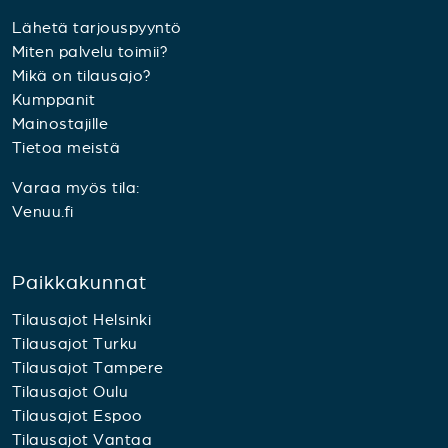
Lähetä tarjouspyyntö
Miten palvelu toimii?
Mikä on tilausajo?
Kumppanit
Mainostajille
Tietoa meistä
Varaa myös tila:
Venuu.fi
Paikkakunnat
Tilausajot Helsinki
Tilausajot Turku
Tilausajot Tampere
Tilausajot Oulu
Tilausajot Espoo
Tilausajot Vantaa