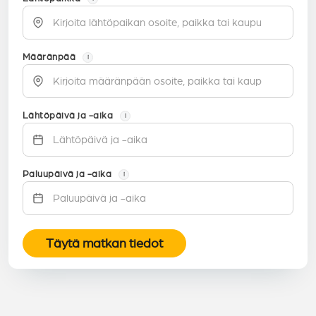
Määränpää
i
Lähtöpäivä ja -aika
i
Paluupäivä ja -aika
i
Täytä matkan tiedot