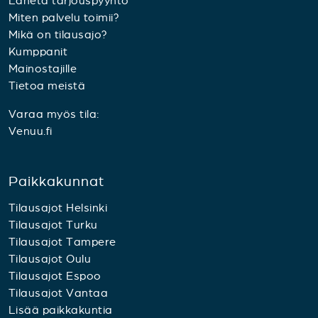
Lähetä tarjouspyyntö
Miten palvelu toimii?
Mikä on tilausajo?
Kumppanit
Mainostajille
Tietoa meistä
Varaa myös tila:
Venuu.fi
Paikkakunnat
Tilausajot Helsinki
Tilausajot Turku
Tilausajot Tampere
Tilausajot Oulu
Tilausajot Espoo
Tilausajot Vantaa
Lisää paikkakuntia