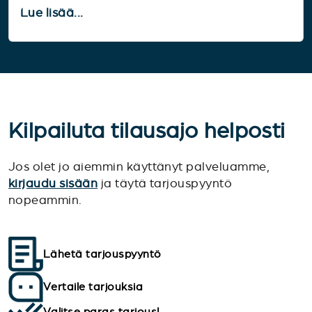
Lue lisää...
Kilpailuta tilausajo helposti
Jos olet jo aiemmin käyttänyt palveluamme,
kirjaudu sisään
ja täytä tarjouspyyntö
nopeammin.
Lähetä tarjouspyyntö
Vertaile tarjouksia
Valitse paras tarjous!