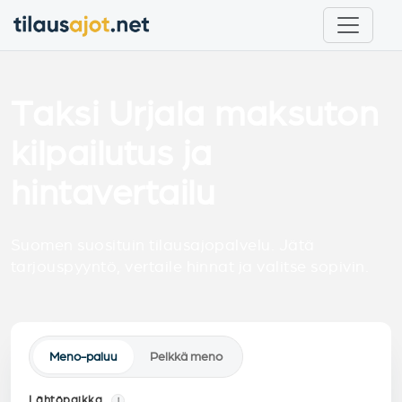
Taksi Urjala maksuton
kilpailutus ja
hintavertailu
Suomen suosituin tilausajopalvelu. Jätä
tarjouspyyntö, vertaile hinnat ja valitse sopivin.
Meno-paluu
Pelkkä meno
Lähtöpaikka
i