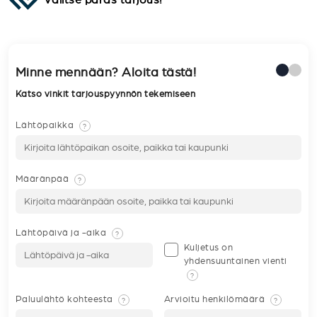
Minne mennään? Aloita tästä!
Katso vinkit tarjouspyynnön tekemiseen
Lähtöpaikka
?
Määränpää
?
Lähtöpäivä ja -aika
?
Kuljetus on
yhdensuuntainen vienti
?
Paluulähtö kohteesta
Arvioitu henkilömäärä
?
?