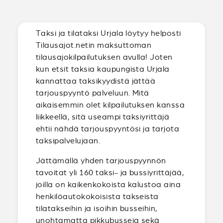
Taksi ja tilataksi Urjala löytyy helposti
Tilausajot.netin maksuttoman
tilausajokilpailutuksen avulla! Joten
kun etsit taksia kaupungista Urjala
kannattaa taksikyydistä jättää
tarjouspyyntö palveluun. Mitä
aikaisemmin olet kilpailutuksen kanssa
liikkeellä, sitä useampi taksiyrittäjä
ehtii nähdä tarjouspyyntösi ja tarjota
taksipalvelujaan.
Jättämällä yhden tarjouspyynnön
tavoitat yli 160 taksi- ja bussiyrittäjää,
joilla on kaikenkokoista kalustoa aina
henkilöautokokoisista takseista
tilatakseihin ja isoihin busseihin,
unohtamatta pikkubusseja sekä