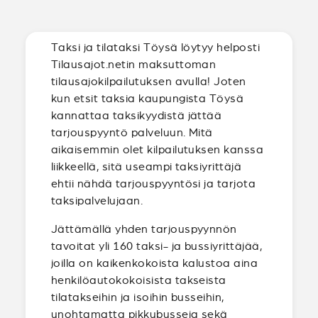
Taksi ja tilataksi Töysä löytyy helposti
Tilausajot.netin maksuttoman
tilausajokilpailutuksen avulla! Joten
kun etsit taksia kaupungista Töysä
kannattaa taksikyydistä jättää
tarjouspyyntö palveluun. Mitä
aikaisemmin olet kilpailutuksen kanssa
liikkeellä, sitä useampi taksiyrittäjä
ehtii nähdä tarjouspyyntösi ja tarjota
taksipalvelujaan.
Jättämällä yhden tarjouspyynnön
tavoitat yli 160 taksi- ja bussiyrittäjää,
joilla on kaikenkokoista kalustoa aina
henkilöautokokoisista takseista
tilatakseihin ja isoihin busseihin,
unohtamatta pikkubusseja sekä