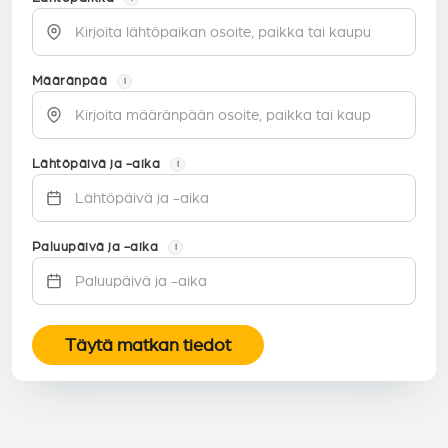
Määränpää
i
Lähtöpäivä ja -aika
i
Paluupäivä ja -aika
i
Täytä matkan tiedot