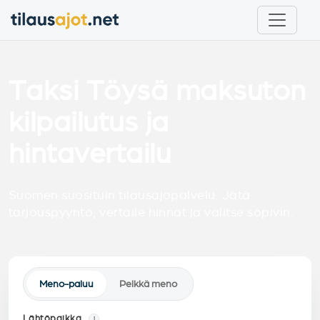
Taksi Töysä maksuton
kilpailutus ja
hintavertailu
Suomen suosituin tilausajopalvelu. Jätä
tarjouspyyntö, vertaile hinnat ja valitse sopivin.
Meno-paluu
Pelkkä meno
Lähtöpaikka
i