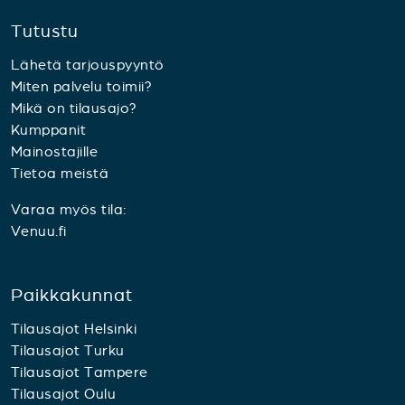
Tutustu
Lähetä tarjouspyyntö
Miten palvelu toimii?
Mikä on tilausajo?
Kumppanit
Mainostajille
Tietoa meistä
Varaa myös tila:
Venuu.fi
Paikkakunnat
Tilausajot Helsinki
Tilausajot Turku
Tilausajot Tampere
Tilausajot Oulu