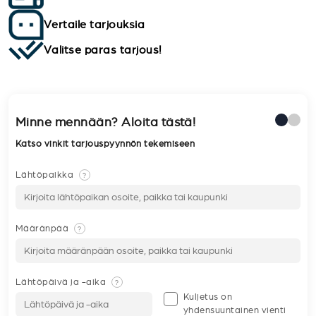
Vertaile tarjouksia
Valitse paras tarjous!
Minne mennään? Aloita tästä!
Katso vinkit tarjouspyynnön tekemiseen
Lähtöpaikka
?
Määränpää
?
Lähtöpäivä ja -aika
?
Kuljetus on
yhdensuuntainen vienti