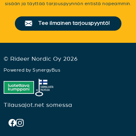
sisään ja täyttää tarjouspyynnön entistä nopeammin.
Tee ilmainen tarjouspyyntö!
© Rideer Nordic Oy 2026
Powered by
SynergyBus
Tilausajot.net somessa