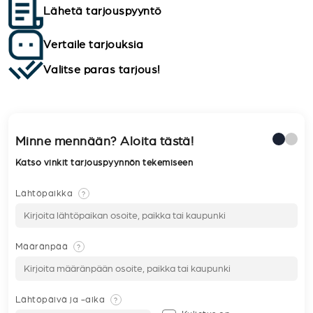
Lähetä tarjouspyyntö
Vertaile tarjouksia
Valitse paras tarjous!
Minne mennään? Aloita tästä!
Katso vinkit tarjouspyynnön tekemiseen
Lähtöpaikka
?
Määränpää
?
Lähtöpäivä ja -aika
?