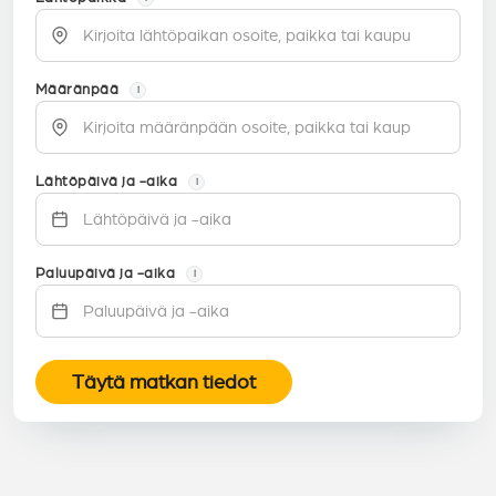
Määränpää
i
Lähtöpäivä ja -aika
i
Paluupäivä ja -aika
i
Täytä matkan tiedot