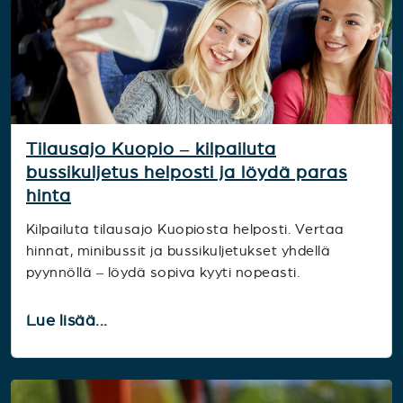
Tilausajo Kuopio – kilpailuta
bussikuljetus helposti ja löydä paras
hinta
Kilpailuta tilausajo Kuopiosta helposti. Vertaa
hinnat, minibussit ja bussikuljetukset yhdellä
pyynnöllä – löydä sopiva kyyti nopeasti.
Lue lisää...