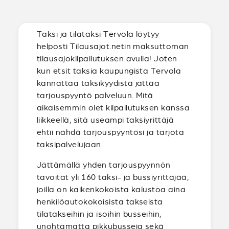
Taksi ja tilataksi Tervola löytyy
helposti Tilausajot.netin maksuttoman
tilausajokilpailutuksen avulla! Joten
kun etsit taksia kaupungista Tervola
kannattaa taksikyydistä jättää
tarjouspyyntö palveluun. Mitä
aikaisemmin olet kilpailutuksen kanssa
liikkeellä, sitä useampi taksiyrittäjä
ehtii nähdä tarjouspyyntösi ja tarjota
taksipalvelujaan.
Jättämällä yhden tarjouspyynnön
tavoitat yli 160 taksi- ja bussiyrittäjää,
joilla on kaikenkokoista kalustoa aina
henkilöautokokoisista takseista
tilatakseihin ja isoihin busseihin,
unohtamatta pikkubusseja sekä