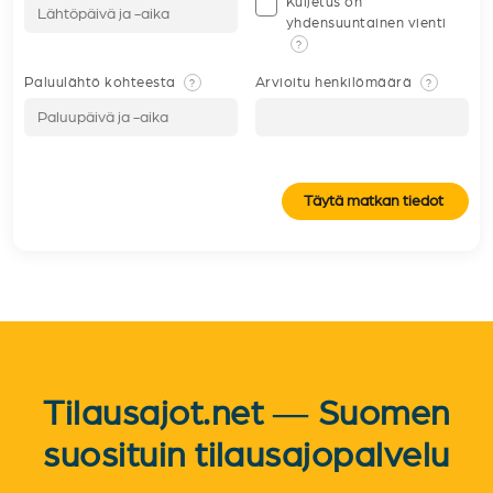
Kuljetus on
yhdensuuntainen vienti
?
Paluulähtö kohteesta
Arvioitu henkilömäärä
?
?
Täytä matkan tiedot
Tilausajot.net — Suomen
suosituin tilausajopalvelu