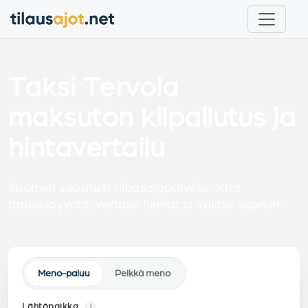
Taksi Tervola
maksuton kilpailutus ja
hintavertailu
Suomen suosituin tilausajopalvelu. Jätä
tarjouspyyntö, vertaile hinnat ja valitse sopivin.
Meno-paluu
Pelkkä meno
Lähtöpaikka
i