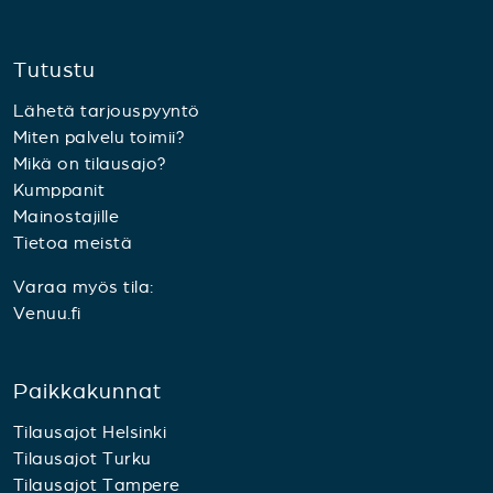
Tutustu
Lähetä tarjouspyyntö
Miten palvelu toimii?
Mikä on tilausajo?
Kumppanit
Mainostajille
Tietoa meistä
Varaa myös tila:
Venuu.fi
Paikkakunnat
Tilausajot Helsinki
Tilausajot Turku
Tilausajot Tampere