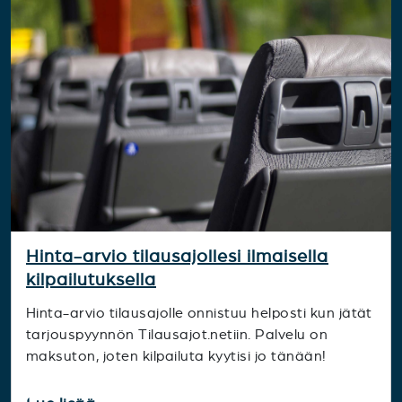
Hinta-arvio tilausajollesi ilmaisella
kilpailutuksella
Hinta-arvio tilausajolle onnistuu helposti kun jätät
tarjouspyynnön Tilausajot.netiin. Palvelu on
maksuton, joten kilpailuta kyytisi jo tänään!