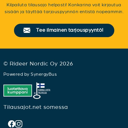
Kilpailuta tilausajo helposti! Konkarina voit kirjautua
sisään ja täyttää tarjouspyynnön entistä nopeammin.
Tee ilmainen tarjouspyyntö!
© Rideer Nordic Oy 2026
Powered by
SynergyBus
Tilausajot.net somessa