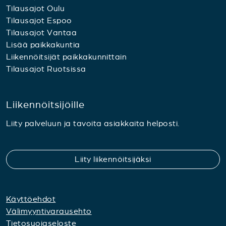
Tilausajot Oulu
Tilausajot Espoo
Tilausajot Vantaa
Lisää paikkakuntia
Liikennöitsijät paikkakunnittain
Tilausajot Ruotsissa
Liikennöitsijöille
Liity palveluun ja tavoita asiakkaita helposti.
Liity liikennöitsijäksi
Käyttöehdot
Välimyyntivarausehto
Tietosuojaseloste