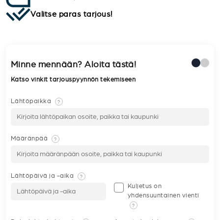
Valitse paras tarjous!
Minne mennään? Aloita tästä!
Katso vinkit tarjouspyynnön tekemiseen
Lähtöpaikka
?
Määränpää
?
Lähtöpäivä ja -aika
?
Kuljetus on
yhdensuuntainen vienti
?