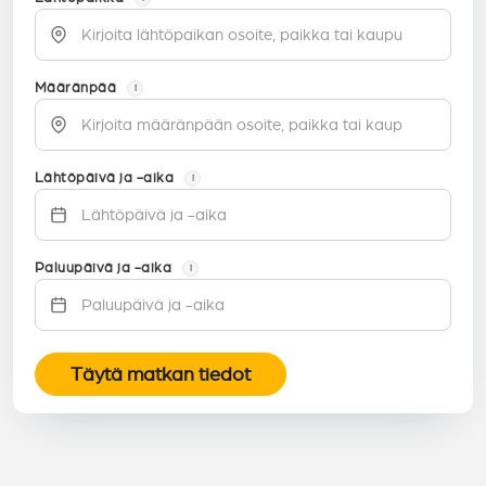
Määränpää
i
Lähtöpäivä ja -aika
i
Paluupäivä ja -aika
i
Täytä matkan tiedot