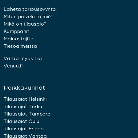
Lähetä tarjouspyyntö
Miten palvelu toimii?
Mikä on tilausajo?
Kumppanit
Mainostajille
Tietoa meistä
Varaa myös tila:
Venuu.fi
Paikkakunnat
Tilausajot Helsinki
Tilausajot Turku
Tilausajot Tampere
Tilausajot Oulu
Tilausajot Espoo
Tilausajot Vantaa