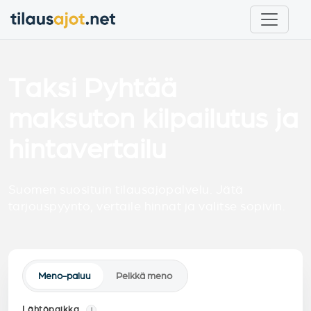
Taksi Pyhtää
maksuton kilpailutus ja
hintavertailu
Suomen suosituin tilausajopalvelu. Jätä
tarjouspyyntö, vertaile hinnat ja valitse sopivin.
Meno-paluu
Pelkkä meno
Lähtöpaikka
i