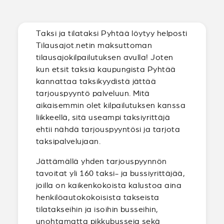
Taksi ja tilataksi Pyhtää löytyy helposti
Tilausajot.netin maksuttoman
tilausajokilpailutuksen avulla! Joten
kun etsit taksia kaupungista Pyhtää
kannattaa taksikyydistä jättää
tarjouspyyntö palveluun. Mitä
aikaisemmin olet kilpailutuksen kanssa
liikkeellä, sitä useampi taksiyrittäjä
ehtii nähdä tarjouspyyntösi ja tarjota
taksipalvelujaan.
Jättämällä yhden tarjouspyynnön
tavoitat yli 160 taksi- ja bussiyrittäjää,
joilla on kaikenkokoista kalustoa aina
henkilöautokokoisista takseista
tilatakseihin ja isoihin busseihin,
unohtamatta pikkubusseja sekä