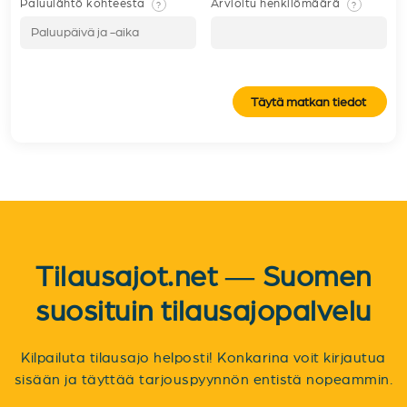
Paluulähtö kohteesta
Arvioitu henkilömäärä
?
?
Täytä matkan tiedot
Tilausajot.net — Suomen
suosituin tilausajopalvelu
Kilpailuta tilausajo helposti! Konkarina voit kirjautua
sisään ja täyttää tarjouspyynnön entistä nopeammin.