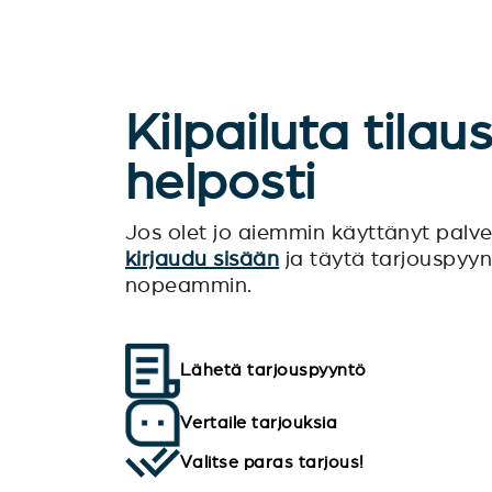
Kilpailuta tilau
helposti
Jos olet jo aiemmin käyttänyt pal
kirjaudu sisään
ja täytä tarjouspyy
nopeammin.
Lähetä tarjouspyyntö
Vertaile tarjouksia
Valitse paras tarjous!