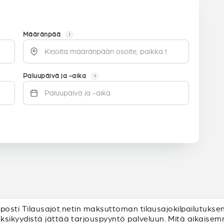
Määränpää
i
Paluupäivä ja -aika
i
lposti Tilausajot.netin maksuttoman tilausajokilpailutuksen
ikyydistä jättää tarjouspyyntö palveluun. Mitä aikaisemm