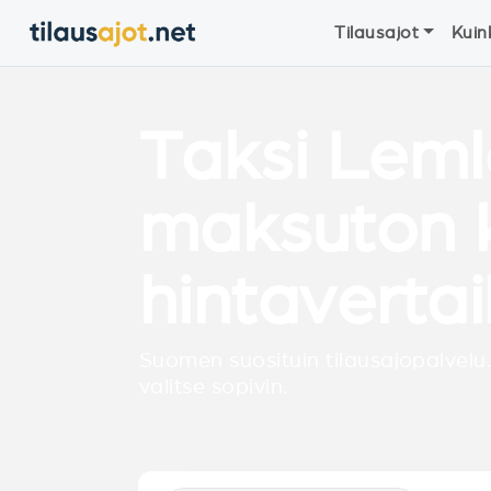
Tilausajot
Kuin
Taksi Lem
maksuton ki
hintavertai
Suomen suosituin tilausajopalvelu.
valitse sopivin.