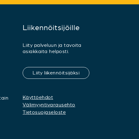
Liikennöitsijöille
Liity palveluun ja tavoita
asiakkaita helposti.
Liity liikennöitsijäksi
Käyttöehdot
tain
Välimyyntivarausehto
Tietosuojaseloste