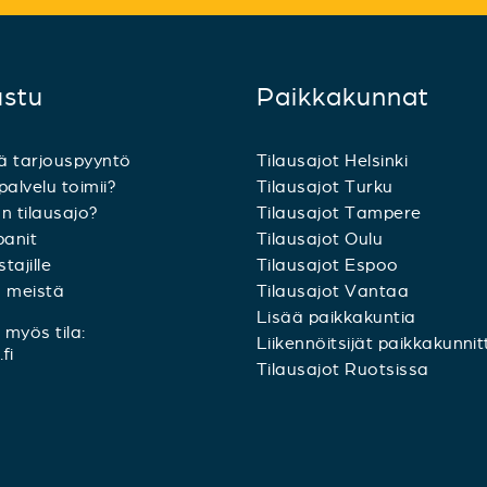
ustu
Paikkakunnat
ä tarjouspyyntö
Tilausajot Helsinki
palvelu toimii?
Tilausajot Turku
n tilausajo?
Tilausajot Tampere
anit
Tilausajot Oulu
tajille
Tilausajot Espoo
a meistä
Tilausajot Vantaa
Lisää paikkakuntia
myös tila:
Liikennöitsijät paikkakunnit
fi
Tilausajot Ruotsissa