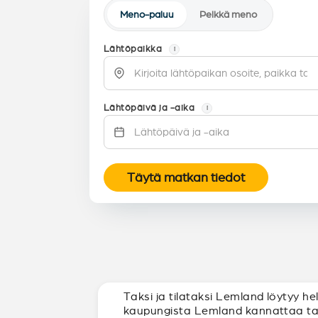
Meno-paluu
Pelkkä meno
Lähtöpaikka
i
Lähtöpäivä ja -aika
i
Täytä matkan tiedot
Taksi ja tilataksi Lemland löytyy he
kaupungista Lemland kannattaa taks