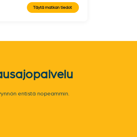
Täytä matkan tiedot
ausajopalvelu
spyynnön entistä nopeammin.