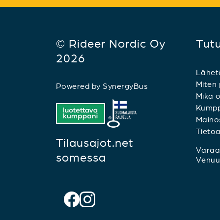
© Rideer Nordic Oy
Tut
2026
Lähet
Miten 
Powered by
SynergyBus
Mikä o
Kumpp
Mainos
Tieto
Tilausajot.net
Varaa 
somessa
Venuu.