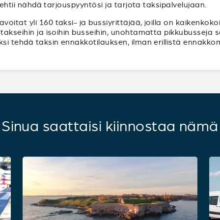
ä ehtii nähdä tarjouspyyntösi ja tarjota taksipalvelujaan.
itat yli 160 taksi- ja bussiyrittäjää, joilla on kaikenkok
atakseihin ja isoihin busseihin, unohtamatta pikkubusseja 
ksi tehdä taksin ennakkotilauksen, ilman erillistä ennakko
Sinua saattaisi kiinnostaa nämä