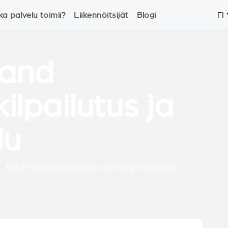
ka palvelu toimii?
Liikennöitsijät
Blogi
FI
land
lpailutus ja
lu
 Jätä tarjouspyyntö, vertaile hinnat ja