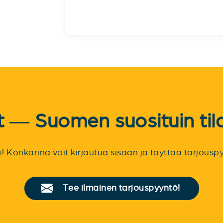
et — Suomen suosituin til
sti! Konkarina voit kirjautua sisään ja täyttää tarjou
Tee ilmainen tarjouspyyntö!