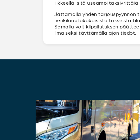
liikkeellä, sitä useampi taksiyrittäj
Jättämällä yhden tarjouspyynnön tavo
henkilöautokokoisista takseista til
Samalla voit kilpailutuksen päättee
ilmaiseksi täyttämällä ajon tiedot.