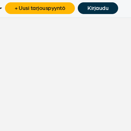
+ Uusi tarjouspyyntö
Kirjaudu