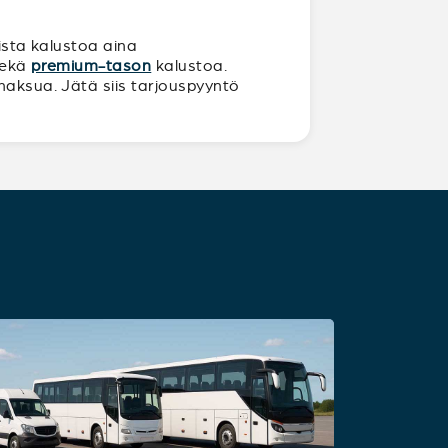
oista kalustoa aina
sekä
premium-tason
kalustoa.
maksua. Jätä siis tarjouspyyntö