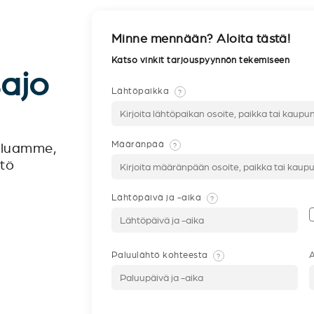
Minne mennään? Aloita tästä!
Katso vinkit tarjouspyynnön tekemiseen
sajo
Lähtöpaikka
?
Määränpää
?
veluamme,
ntö
Lähtöpäivä ja -aika
?
Paluulähtö kohteesta
A
?