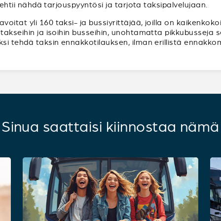
ä ehtii nähdä tarjouspyyntösi ja tarjota taksipalvelujaan.
itat yli 160 taksi- ja bussiyrittäjää, joilla on kaikenkok
atakseihin ja isoihin busseihin, unohtamatta pikkubusseja 
ksi tehdä taksin ennakkotilauksen, ilman erillistä ennakko
Sinua saattaisi kiinnostaa nämä