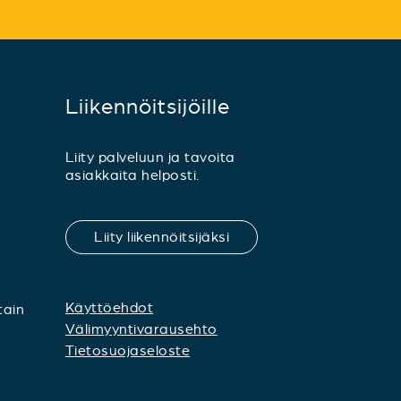
Liikennöitsijöille
Liity palveluun ja tavoita
asiakkaita helposti.
Liity liikennöitsijäksi
Käyttöehdot
tain
Välimyyntivarausehto
Tietosuojaseloste