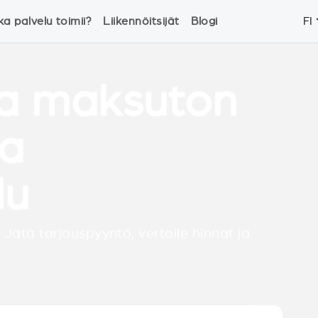
ka palvelu toimii?
Liikennöitsijät
Blogi
FI
ia maksuton
ja
lu
 Jätä tarjouspyyntö, vertaile hinnat ja