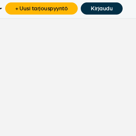
+ Uusi tarjouspyyntö
Kirjaudu