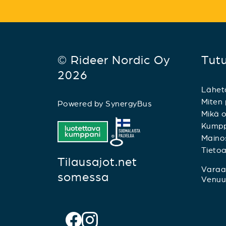
© Rideer Nordic Oy
Tut
2026
Lähet
Miten 
Powered by
SynergyBus
Mikä o
Kumpp
Mainos
Tieto
Tilausajot.net
Varaa 
somessa
Venuu.