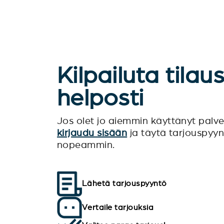
Kilpailuta tilau
helposti
Jos olet jo aiemmin käyttänyt pal
kirjaudu sisään
ja täytä tarjouspyy
nopeammin.
Lähetä tarjouspyyntö
Vertaile tarjouksia