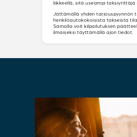
liikkeellä, sitä useampi taksiyrittäj
Jättämällä yhden tarjouspyynnön tavo
henkilöautokokoisista takseista til
Samalla voit kilpailutuksen päättee
ilmaiseksi täyttämällä ajon tiedot.