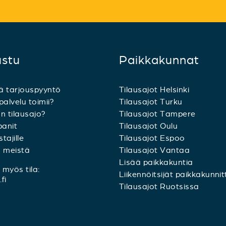
ustu
Paikkakunnat
ä tarjouspyyntö
Tilausajot Helsinki
palvelu toimii?
Tilausajot Turku
n tilausajo?
Tilausajot Tampere
anit
Tilausajot Oulu
tajille
Tilausajot Espoo
a meistä
Tilausajot Vantaa
Lisää paikkakuntia
myös tila:
Liikennöitsijät paikkakunnit
fi
Tilausajot Ruotsissa