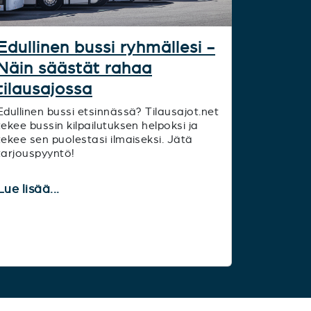
Edullinen bussi ryhmällesi -
Näin säästät rahaa
tilausajossa
Edullinen bussi etsinnässä? Tilausajot.net
tekee bussin kilpailutuksen helpoksi ja
tekee sen puolestasi ilmaiseksi. Jätä
tarjouspyyntö!
Lue lisää...