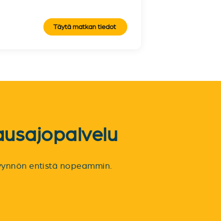
Täytä matkan tiedot
ausajopalvelu
spyynnön entistä nopeammin.