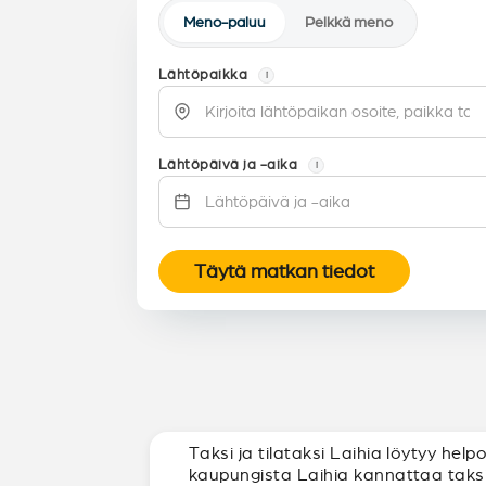
Meno-paluu
Pelkkä meno
Lähtöpaikka
i
Lähtöpäivä ja -aika
i
Täytä matkan tiedot
Taksi ja tilataksi Laihia löytyy hel
kaupungista Laihia kannattaa taksi