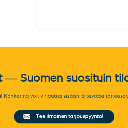
et — Suomen suosituin til
sti! Konkarina voit kirjautua sisään ja täyttää tarjou
Tee ilmainen tarjouspyyntö!