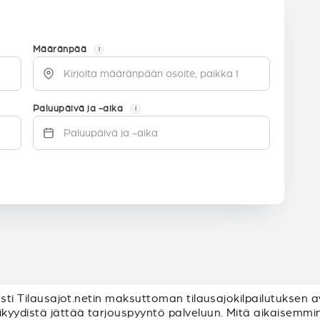
Määränpää
i
Paluupäivä ja -aika
i
posti Tilausajot.netin maksuttoman tilausajokilpailutuksen a
kyydistä jättää tarjouspyyntö palveluun. Mitä aikaisemmin