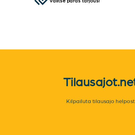
Valitse paras tarjous!
Tilausajot.n
Kilpailuta tilausajo helpo