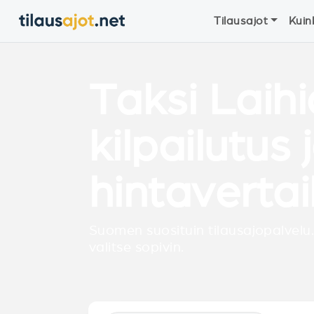
Tilausajot
Kuin
Taksi Laih
kilpailutus 
hintavertai
Suomen suosituin tilausajopalvelu.
valitse sopivin.