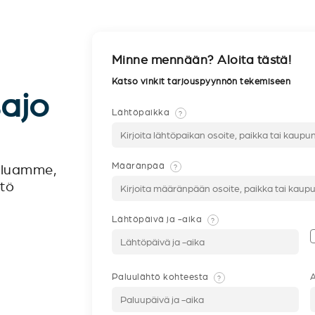
Minne mennään? Aloita tästä!
Katso vinkit tarjouspyynnön tekemiseen
sajo
Lähtöpaikka
?
Määränpää
?
veluamme,
ntö
Lähtöpäivä ja -aika
?
Paluulähtö kohteesta
A
?