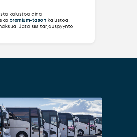
oista kalustoa aina
sekä
premium-tason
kalustoa.
maksua. Jätä siis tarjouspyyntö