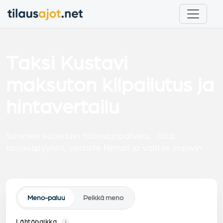
Taksi Kustavi
maksuton kilpailutus ja
hintavertailu
Suomen suosituin tilausajopalvelu. Jätä
tarjouspyyntö, vertaile hinnat ja valitse sopivin.
Meno-paluu
Pelkkä meno
Lähtöpaikka
i