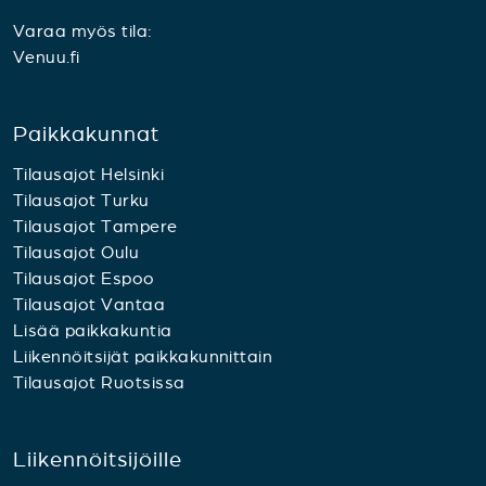
Varaa myös tila:
Venuu.fi
Paikkakunnat
Tilausajot Helsinki
Tilausajot Turku
Tilausajot Tampere
Tilausajot Oulu
Tilausajot Espoo
Tilausajot Vantaa
Lisää paikkakuntia
Liikennöitsijät paikkakunnittain
Tilausajot Ruotsissa
Liikennöitsijöille