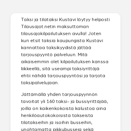
Taksi ja tilataksi Kustavi löytyy helposti
Tilausajot.netin maksuttoman
tilausajokilpailutuksen avulla! Joten
kun etsit taksia kaupungista Kustavi
kannattaa taksikyydistä jättää
tarjouspyyntö palveluun. Mitä
aikaisemmin olet kilpailutuksen kanssa
liikkeellä, sitä useampi taksiyrittäjä
ehtii nähdä tarjouspyyntösi ja tarjota
taksipalvelujaan.
Jättämällä yhden tarjouspyynnön
tavoitat yli 160 taksi- ja bussiyrittäjää,
joilla on kaikenkokoista kalustoa aina
henkilöautokokoisista takseista
tilatakseihin ja isoihin busseihin,
unohtamatta pikkubusseja sekä