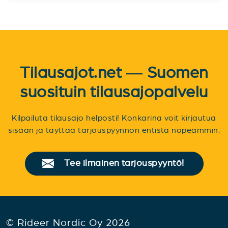
Tilausajot.net — Suomen
suosituin tilausajopalvelu
Kilpailuta tilausajo helposti! Konkarina voit kirjautua
sisään ja täyttää tarjouspyynnön entistä nopeammin.
Tee ilmainen tarjouspyyntö!
© Rideer Nordic Oy 2026