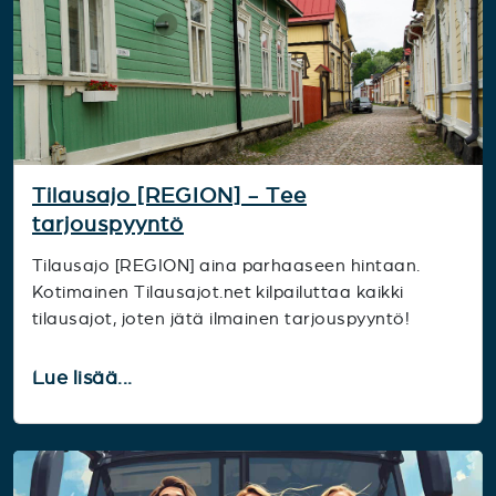
Tilausajo [REGION] - Tee
tarjouspyyntö
Tilausajo [REGION] aina parhaaseen hintaan.
Kotimainen Tilausajot.net kilpailuttaa kaikki
tilausajot, joten jätä ilmainen tarjouspyyntö!
Lue lisää...