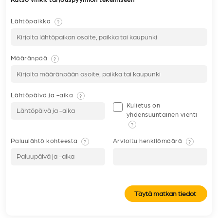
Katso vinkit tarjouspyynnön tekemiseen
Lähtöpaikka
?
Määränpää
?
Lähtöpäivä ja -aika
?
Kuljetus on
yhdensuuntainen vienti
?
Paluulähtö kohteesta
Arvioitu henkilömäärä
?
?
Täytä matkan tiedot