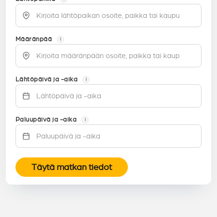
Määränpää
i
Lähtöpäivä ja -aika
i
Paluupäivä ja -aika
i
Täytä matkan tiedot