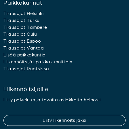
Paikkakunnat
Tilausajot Helsinki
Tilausajot Turku
Tilausajot Tampere
Tilausajot Oulu
Tilausajot Espoo
Tilausajot Vantaa
Lisää paikkakuntia
Liikennöitsijät paikkakunnittain
Tilausajot Ruotsissa
Liikennöitsijöille
Liity palveluun ja tavoita asiakkaita helposti.
Liity liikennöitsijäksi