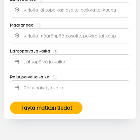
Määränpää
i
Lähtöpäivä ja -aika
i
Paluupäivä ja -aika
i
Täytä matkan tiedot