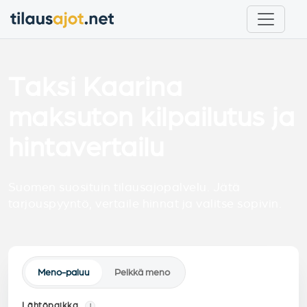
Taksi Kaarina
maksuton kilpailutus ja
hintavertailu
Suomen suosituin tilausajopalvelu. Jätä
tarjouspyyntö, vertaile hinnat ja valitse sopivin.
Meno-paluu
Pelkkä meno
Lähtöpaikka
i