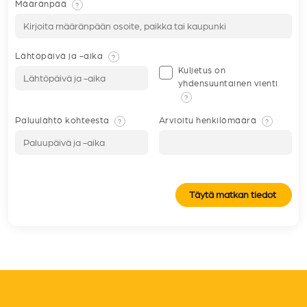
Määränpää
?
Lähtöpäivä ja -aika
?
Kuljetus on
yhdensuuntainen vienti
?
Paluulähtö kohteesta
Arvioitu henkilömäärä
?
?
Täytä matkan tiedot