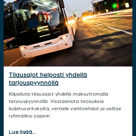
Tilausajot helposti yhdellä
tarjouspyynnöllä
Kilpailuta tilausajot yhdellä maksuttomalla
tarjouspyynnöllä. Vastaanota tarjouksia
kuljetusyrityksiltä, vertaile vaihtoehdot ja valitse
ryhmällesi sopivin.
Lue lisää...