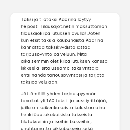
Taksi ja tilataksi Kaarina löytyy
helposti Tilausajot.netin maksuttoman
tilausajokilpailutuksen avulla! Joten
kun etsit taksia kaupungista Kaarina
kannattaa taksikyydistä jättää
tarjouspyyntö palveluun. Mitä
aikaisemmin olet kilpailutuksen kanssa
liikkeellä, sitä useampi taksiyrittäjä
ehtii nähdä tarjouspyyntösi ja tarjota
taksipalvelujaan.
Jättämällä yhden tarjouspyynnön
tavoitat yli 160 taksi- ja bussiyrittäjää,
joilla on kaikenkokoista kalustoa aina
henkilöautokokoisista takseista
tilatakseihin ja isoihin busseihin,
unohtamatta pikkubusseja sekä