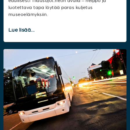
edullisesti Tilausajot.netin avulla – helppo ja
luotettava tapa löytää paras kuljetus
museoelämyksiin.
Lue lisää...