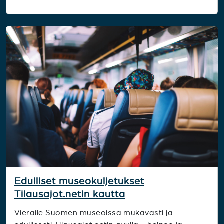
Edulliset museokuljetukset
Tilausajot.netin kautta
Vieraile Suomen museoissa mukavasti ja