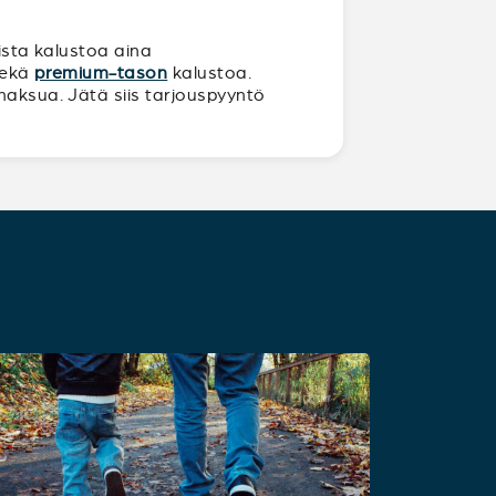
oista kalustoa aina
sekä
premium-tason
kalustoa.
maksua. Jätä siis tarjouspyyntö