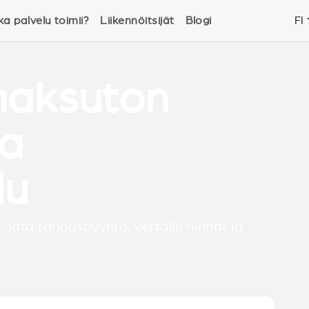
ka palvelu toimii?
Liikennöitsijät
Blogi
FI
 maksuton
ja
lu
 Jätä tarjouspyyntö, vertaile hinnat ja