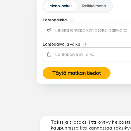
Meno-paluu
Pelkkä meno
Lähtöpaikka
i
Lähtöpäivä ja -aika
i
Täytä matkan tiedot
Taksi ja tilataksi Iitti löytyy helpo
kaupungista Iitti kannattaa taksikyy