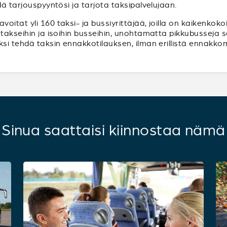
dä tarjouspyyntösi ja tarjota taksipalvelujaan.
itat yli 160 taksi- ja bussiyrittäjää, joilla on kaikenkok
atakseihin ja isoihin busseihin, unohtamatta pikkubusseja 
ksi tehdä taksin ennakkotilauksen, ilman erillistä ennakko
Sinua saattaisi kiinnostaa nämä