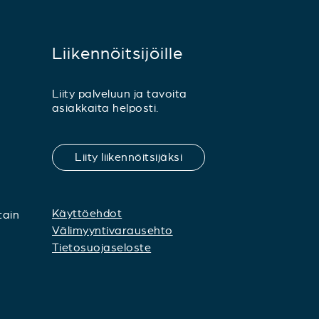
Liikennöitsijöille
Liity palveluun ja tavoita
asiakkaita helposti.
Liity liikennöitsijäksi
Käyttöehdot
tain
Välimyyntivarausehto
Tietosuojaseloste