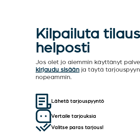
Kilpailuta tilau
helposti
Jos olet jo aiemmin käyttänyt pal
kirjaudu sisään
ja täytä tarjouspyy
nopeammin.
Lähetä tarjouspyyntö
Vertaile tarjouksia
Valitse paras tarjous!