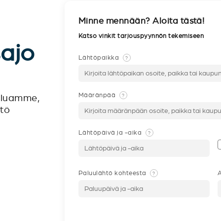
Minne mennään? Aloita tästä!
Katso vinkit tarjouspyynnön tekemiseen
sajo
Lähtöpaikka
?
Määränpää
?
veluamme,
ntö
Lähtöpäivä ja -aika
?
Paluulähtö kohteesta
A
?