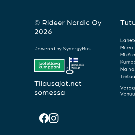
© Rideer Nordic Oy
Tut
2026
Lähet
Miten 
Powered by
SynergyBus
Mikä o
Kumpp
Mainos
Tieto
Tilausajot.net
Varaa 
somessa
Venuu.