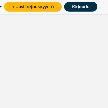
+ Uusi tarjouspyyntö
Kirjaudu