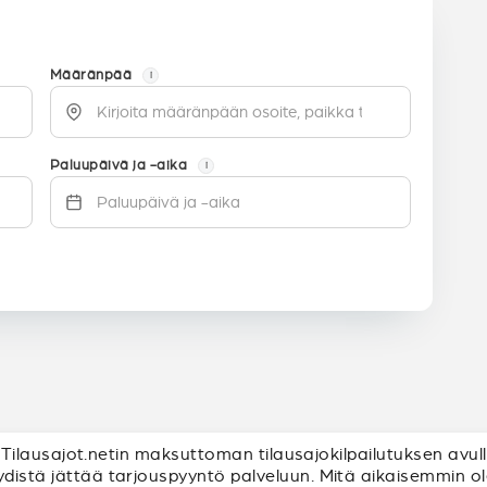
Määränpää
i
Paluupäivä ja -aika
i
sti Tilausajot.netin maksuttoman tilausajokilpailutuksen avul
distä jättää tarjouspyyntö palveluun. Mitä aikaisemmin olet