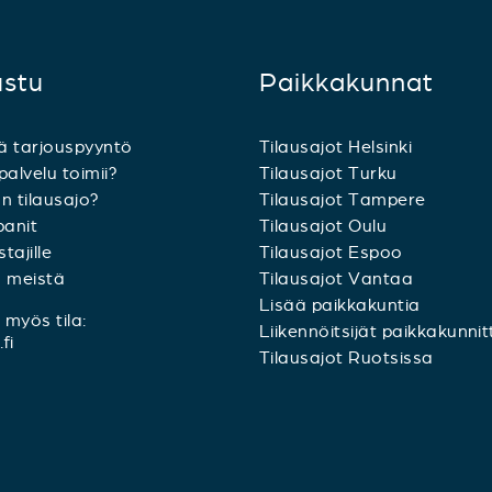
ustu
Paikkakunnat
ä tarjouspyyntö
Tilausajot Helsinki
palvelu toimii?
Tilausajot Turku
n tilausajo?
Tilausajot Tampere
anit
Tilausajot Oulu
tajille
Tilausajot Espoo
a meistä
Tilausajot Vantaa
Lisää paikkakuntia
myös tila:
Liikennöitsijät paikkakunnit
fi
Tilausajot Ruotsissa