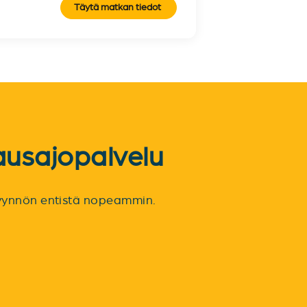
Täytä matkan tiedot
ausajopalvelu
spyynnön entistä nopeammin.