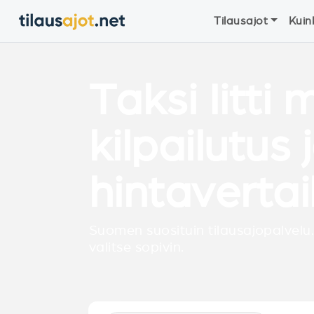
Tilausajot
Kuin
Taksi Iitti
kilpailutus 
hintavertai
Suomen suosituin tilausajopalvelu.
valitse sopivin.