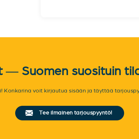
et — Suomen suosituin til
sti! Konkarina voit kirjautua sisään ja täyttää tarjou
Tee ilmainen tarjouspyyntö!