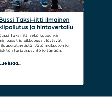
Bussi Taksi-iitti ilmainen
kilpailutus ja hintavertailu
Bussi Taksi-iitti sekä kaupungin
minibussit ja pikkubussit löytyvät
Tilausajot.netistä. Jätä maksuton ja
riskitön tarjouspyyntö jo tänään.
Lue lisää...