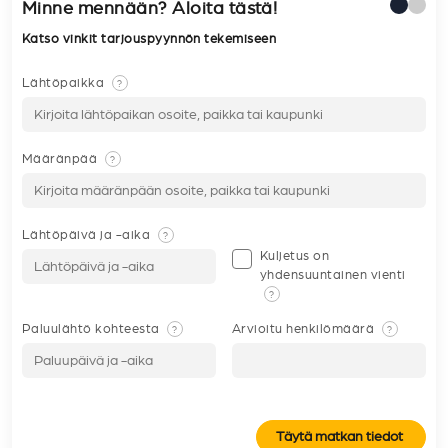
Minne mennään? Aloita tästä!
Katso vinkit tarjouspyynnön tekemiseen
Lähtöpaikka
?
Määränpää
?
Lähtöpäivä ja -aika
?
Kuljetus on
yhdensuuntainen vienti
?
Paluulähtö kohteesta
Arvioitu henkilömäärä
?
?
Täytä matkan tiedot