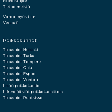
Mainostajille
Tietoa meistä
Varaa myös tila:
Venuu.fi
Paikkakunnat
Tilausajot Helsinki
Tilausajot Turku
Tilausajot Tampere
Tilausajot Oulu
Tilausajot Espoo
Tilausajot Vantaa
Lisää paikkakuntia
Liikennöitsijät paikkakunnittain
Tilausajot Ruotsissa