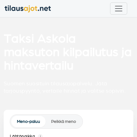
Taksi Askola
maksuton kilpailutus ja
hintavertailu
Suomen suosituin tilausajopalvelu. Jätä
tarjouspyyntö, vertaile hinnat ja valitse sopivin.
Meno-paluu
Pelkkä meno
Lähtöpaikka
i