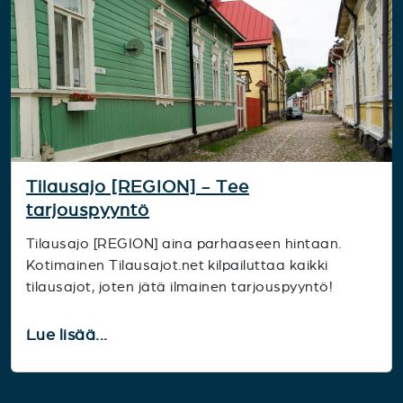
Tilausajo [REGION] - Tee
tarjouspyyntö
Tilausajo [REGION] aina parhaaseen hintaan.
Kotimainen Tilausajot.net kilpailuttaa kaikki
tilausajot, joten jätä ilmainen tarjouspyyntö!
Lue lisää...