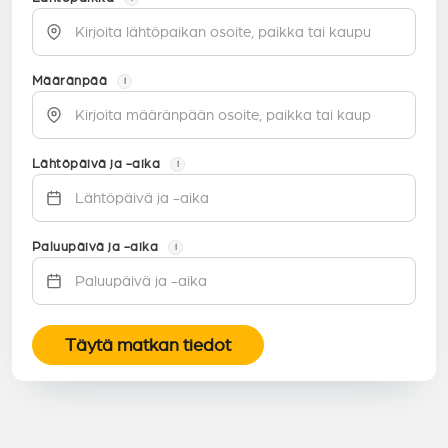
Määränpää
i
Lähtöpäivä ja -aika
i
Paluupäivä ja -aika
i
Täytä matkan tiedot