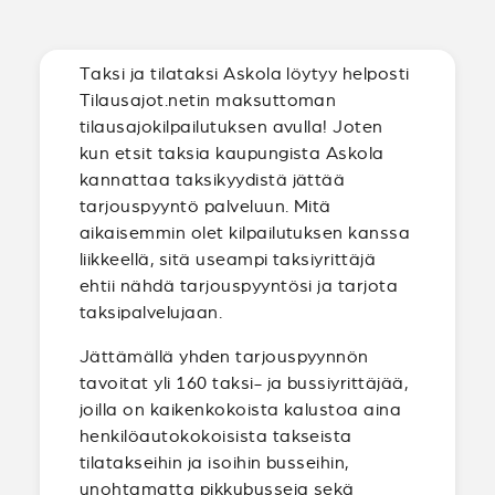
Taksi ja tilataksi Askola löytyy helposti
Tilausajot.netin maksuttoman
tilausajokilpailutuksen avulla! Joten
kun etsit taksia kaupungista Askola
kannattaa taksikyydistä jättää
tarjouspyyntö palveluun. Mitä
aikaisemmin olet kilpailutuksen kanssa
liikkeellä, sitä useampi taksiyrittäjä
ehtii nähdä tarjouspyyntösi ja tarjota
taksipalvelujaan.
Jättämällä yhden tarjouspyynnön
tavoitat yli 160 taksi- ja bussiyrittäjää,
joilla on kaikenkokoista kalustoa aina
henkilöautokokoisista takseista
tilatakseihin ja isoihin busseihin,
unohtamatta pikkubusseja sekä