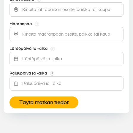
Määränpää
i
Lähtöpäivä ja -aika
i
Paluupäivä ja -aika
i
Täytä matkan tiedot