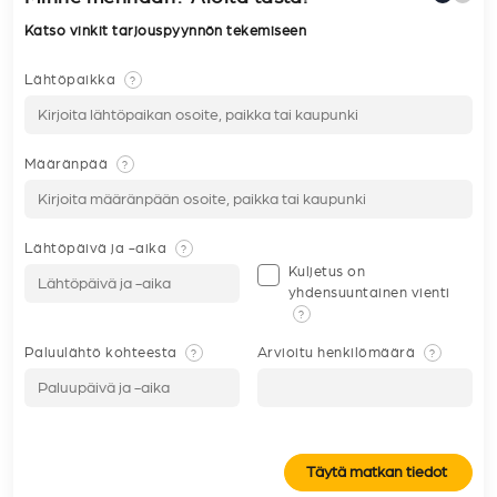
Katso vinkit tarjouspyynnön tekemiseen
Lähtöpaikka
?
Määränpää
?
Lähtöpäivä ja -aika
?
Kuljetus on
yhdensuuntainen vienti
?
Paluulähtö kohteesta
Arvioitu henkilömäärä
?
?
Täytä matkan tiedot