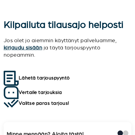
Kilpailuta tilausajo helposti
Jos olet jo aiemmin käyttänyt palveluamme,
kirjaudu sisään
ja täytä tarjouspyyntö
nopeammin.
Lähetä tarjouspyyntö
Vertaile tarjouksia
Valitse paras tarjous!
Minne mennään? Aloita tästä!