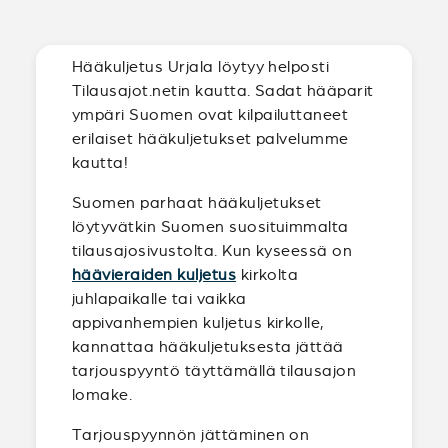
Hääkuljetus Urjala löytyy helposti
Tilausajot.netin kautta. Sadat hääparit
ympäri Suomen ovat kilpailuttaneet
erilaiset hääkuljetukset palvelumme
kautta!
Suomen parhaat hääkuljetukset
löytyvätkin Suomen suosituimmalta
tilausajosivustolta. Kun kyseessä on
häävieraiden kuljetus
kirkolta
juhlapaikalle tai vaikka
appivanhempien kuljetus kirkolle,
kannattaa hääkuljetuksesta jättää
tarjouspyyntö täyttämällä tilausajon
lomake.
Tarjouspyynnön jättäminen on