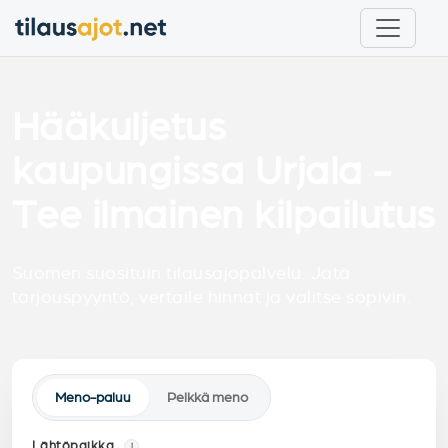
Hääkuljetus
kaupungissa Urjala -
Tee ilmainen kilpailutus
Suomen suosituin tilausajopalvelu. Jätä
tarjouspyyntö, vertaile hinnat ja valitse sopivin.
Meno-paluu
Pelkkä meno
Lähtöpaikka
i