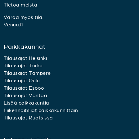
Tietoa meistä
Varaa myös tila:
Venuu.fi
Paikkakunnat
Tilausajot Helsinki
Tilausajot Turku
Tilausajot Tampere
Tilausajot Oulu
Tilausajot Espoo
Tilausajot Vantaa
Lisää paikkakuntia
Liikennöitsijät paikkakunnittain
Tilausajot Ruotsissa