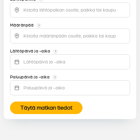
Määränpää
i
Lähtöpäivä ja -aika
i
Paluupäivä ja -aika
i
Täytä matkan tiedot