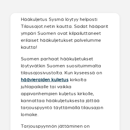
Hääkuljetus Sysmä löytyy helposti
Tilausajot.netin kautta. Sadat hääparit
ympäri Suomen ovat kilpailuttaneet
erilaiset hääkuljetukset palvelumme
kautta!
Suomen parhaat hääkuljetukset
löytyvätkin Suomen suosituimmalta
tilausajosivustolta. Kun kyseessä on
häävieraiden kuljetus
kirkolta
juhlapaikalle tai vaikka
appivanhempien kuljetus kirkolle,
kannattaa hääkuljetuksesta jättää
tarjouspyyntö täyttämällä tilausajon
lomake.
Tarjouspyynnön jättäminen on