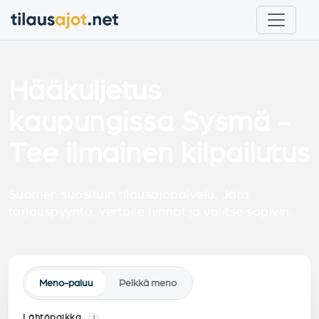
Hääkuljetus
kaupungissa Sysmä -
Tee ilmainen kilpailutus
Suomen suosituin tilausajopalvelu. Jätä
tarjouspyyntö, vertaile hinnat ja valitse sopivin.
Meno-paluu
Pelkkä meno
Lähtöpaikka
i