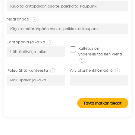
Määränpää
?
Lähtöpäivä ja -aika
?
Kuljetus on
yhdensuuntainen vienti
?
Paluulähtö kohteesta
Arvioitu henkilömäärä
?
?
Täytä matkan tiedot