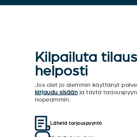
Kilpailuta tilau
helposti
Jos olet jo aiemmin käyttänyt pal
kirjaudu sisään
ja täytä tarjouspyy
nopeammin.
Lähetä tarjouspyyntö