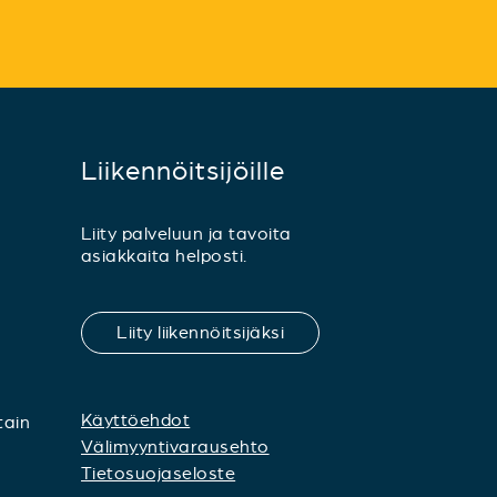
Liikennöitsijöille
Liity palveluun ja tavoita
asiakkaita helposti.
Liity liikennöitsijäksi
Käyttöehdot
tain
Välimyyntivarausehto
Tietosuojaseloste