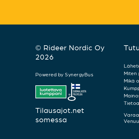
© Rideer Nordic Oy
Tut
2026
Lähet
Miten 
Powered by
SynergyBus
Mikä o
Kumpp
Mainos
Tieto
Tilausajot.net
Varaa 
somessa
Venuu.