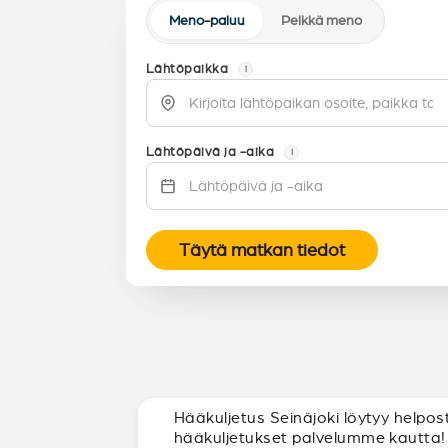
Meno-paluu
Pelkkä meno
Lähtöpaikka
i
Lähtöpäivä ja -aika
i
Täytä matkan tiedot
Hääkuljetus Seinäjoki löytyy helpos
hääkuljetukset palvelumme kautta!