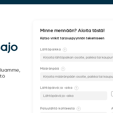
Minne mennään? Aloita tästä!
Katso vinkit tarjouspyynnön tekemiseen
sajo
Lähtöpaikka
?
Määränpää
?
veluamme,
ntö
Lähtöpäivä ja -aika
?
Paluulähtö kohteesta
A
?