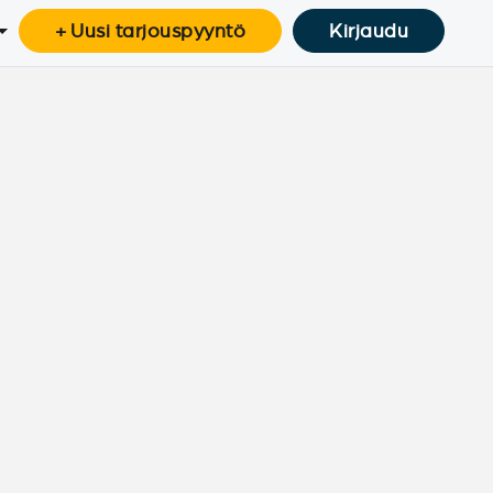
+ Uusi tarjouspyyntö
Kirjaudu