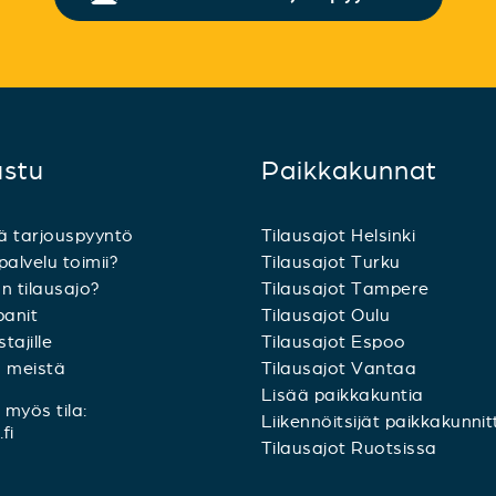
ustu
Paikkakunnat
ä tarjouspyyntö
Tilausajot Helsinki
palvelu toimii?
Tilausajot Turku
n tilausajo?
Tilausajot Tampere
anit
Tilausajot Oulu
tajille
Tilausajot Espoo
a meistä
Tilausajot Vantaa
Lisää paikkakuntia
myös tila:
Liikennöitsijät paikkakunnit
fi
Tilausajot Ruotsissa