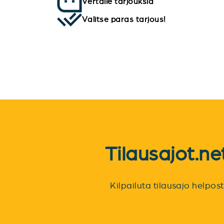
Vertaile tarjouksia
Valitse paras tarjous!
Tilausajot.n
Kilpailuta tilausajo helpo