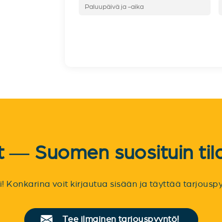
et — Suomen suosituin til
sti! Konkarina voit kirjautua sisään ja täyttää tarjou
Tee ilmainen tarjouspyyntö!