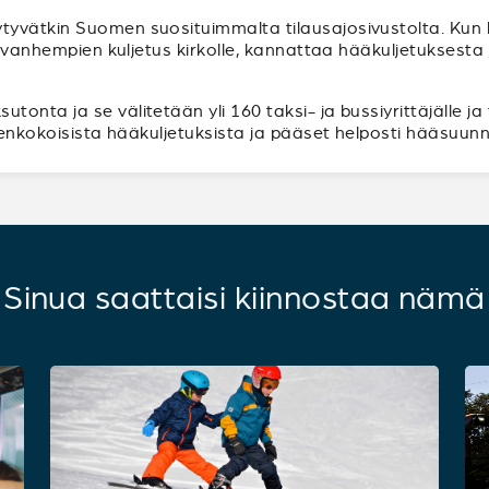
tyvätkin Suomen suosituimmalta tilausajosivustolta. Ku
ppivanhempien kuljetus kirkolle, kannattaa hääkuljetuksest
onta ja se välitetään yli 160 taksi- ja bussiyrittäjälle ja
ikenkokoisista hääkuljetuksista ja pääset helposti hääsuunn
Sinua saattaisi kiinnostaa nämä