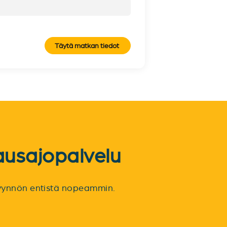
Täytä matkan tiedot
ausajopalvelu
spyynnön entistä nopeammin.