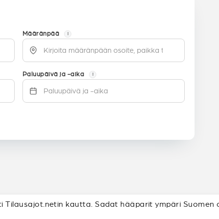
Määränpää
i
Paluupäivä ja -aika
i
ti Tilausajot.netin kautta. Sadat hääparit ympäri Suomen ov