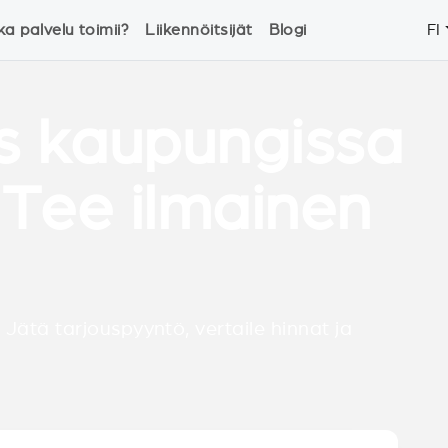
ka palvelu toimii?
Liikennöitsijät
Blogi
FI
s kaupungissa
 Tee ilmainen
 Jätä tarjouspyyntö, vertaile hinnat ja