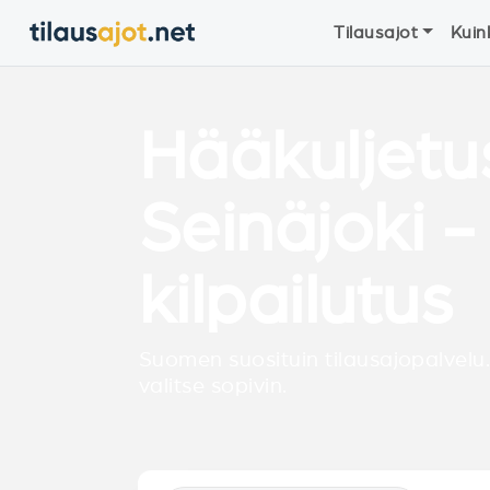
Tilausajot
Kuin
Hääkuljetu
Seinäjoki -
kilpailutus
Suomen suosituin tilausajopalvelu.
valitse sopivin.