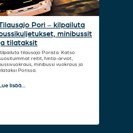
Tilausajo Pori – kilpailuta
bussikuljetukset, minibussit
ja tilataksit
Kilpailuta tilausajo Porista. Katso
suosituimmat reitit, hinta-arviot,
bussivuokraus, minibussi vuokraus ja
tilataksi Porissa.
Lue lisää...