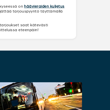
n kyseessä on
häävieraiden kuljetus
a jättää tarjouspyyntö täyttämällä
 tarjoukset saat kätevästi
itteluissa eteenpäin!