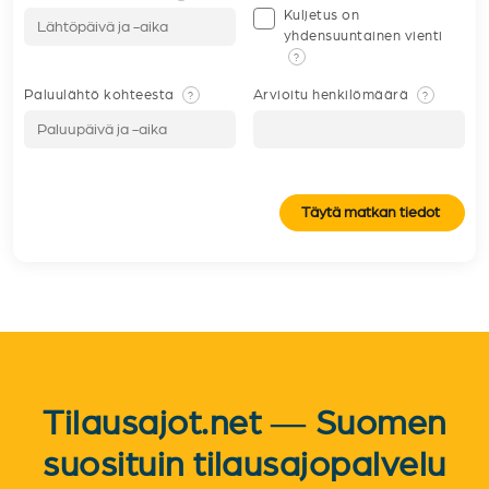
Kuljetus on
yhdensuuntainen vienti
?
Paluulähtö kohteesta
Arvioitu henkilömäärä
?
?
Täytä matkan tiedot
Tilausajot.net — Suomen
suosituin tilausajopalvelu