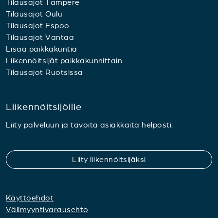
Tilausajot Tampere
Tilausajot Oulu
Tilausajot Espoo
Tilausajot Vantaa
Lisää paikkakuntia
Liikennöitsijät paikkakunnittain
Tilausajot Ruotsissa
Liikennöitsijöille
Liity palveluun ja tavoita asiakkaita helposti.
Liity liikennöitsijäksi
Käyttöehdot
Välimyyntivarausehto