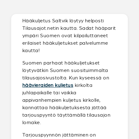
Hääkuljetus Saltvik löytyy helposti
Tilausajot.netin kautta. Sadat hääparit
ympäri Suomen ovat kilpailuttaneet
erilaiset hääkuljetukset palvelumme
kautta!
Suomen parhaat hääkuljetukset
löytyvätkin Suomen suosituimmalta
tilausajosivustolta. Kun kyseessä on
häävieraiden kuljetus
kirkolta
juhlapaikalle tai vaikka
appivanhempien kuljetus kirkolle,
kannattaa hääkuljetuksesta jättää
tarjouspyyntö täyttämällä tilausajon
lomake.
Tarjouspyynnön jättäminen on