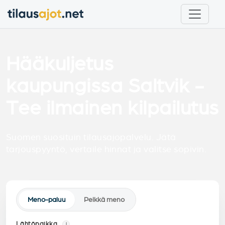
Hääkuljetus
kaupungissa Saltvik -
Tee ilmainen kilpailutus
Suomen suosituin tilausajopalvelu. Jätä
tarjouspyyntö, vertaile hinnat ja valitse sopivin.
Meno-paluu
Pelkkä meno
Lähtöpaikka
i