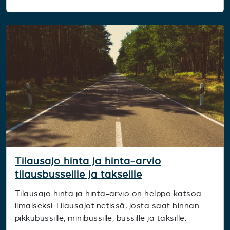
Tilausajo hinta ja hinta-arvio
tilausbusseille ja takseille
Tilausajo hinta ja hinta-arvio on helppo katsoa
ilmaiseksi Tilausajot.netissä, josta saat hinnan
pikkubussille, minibussille, bussille ja taksille.