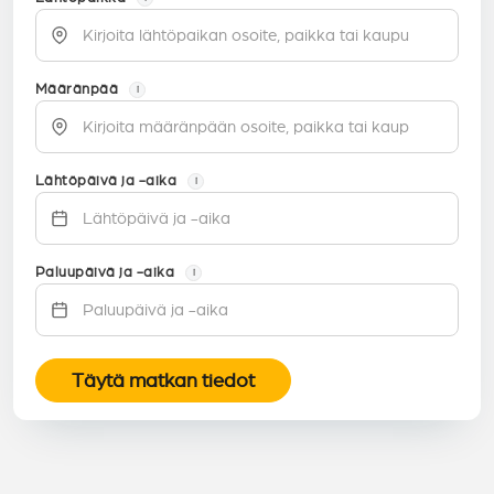
Määränpää
i
Lähtöpäivä ja -aika
i
Paluupäivä ja -aika
i
Täytä matkan tiedot