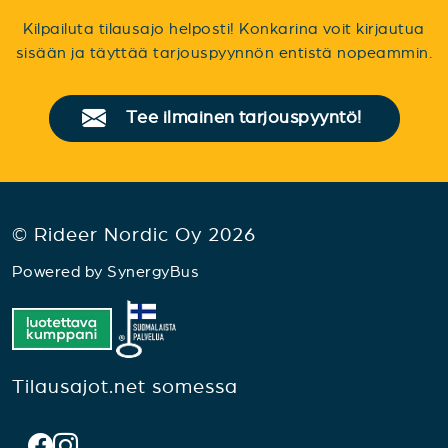
Kilpailuta tilausajo helposti! Konkarina voit kirjautua
sisään ja täyttää tarjouspyynnön entistä nopeammin.
Tee ilmainen tarjouspyyntö!
© Rideer Nordic Oy 2026
Powered by
SynergyBus
Tilausajot.net somessa