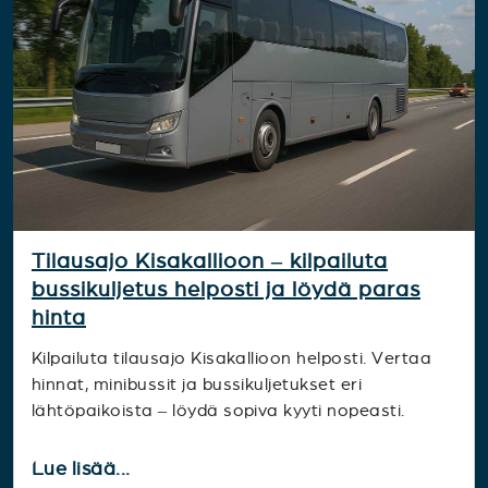
Tilausajo Kisakallioon – kilpailuta
bussikuljetus helposti ja löydä paras
hinta
Kilpailuta tilausajo Kisakallioon helposti. Vertaa
hinnat, minibussit ja bussikuljetukset eri
lähtöpaikoista – löydä sopiva kyyti nopeasti.
Lue lisää...