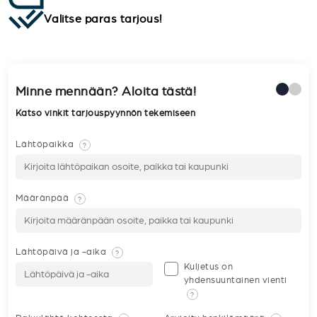
Valitse paras tarjous!
Minne mennään? Aloita tästä!
Katso vinkit tarjouspyynnön tekemiseen
Lähtöpaikka
?
Määränpää
?
Lähtöpäivä ja -aika
?
Kuljetus on
yhdensuuntainen vienti
?