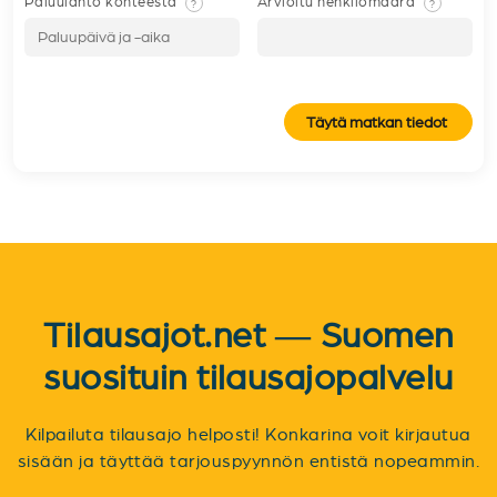
Paluulähtö kohteesta
Arvioitu henkilömäärä
?
?
Täytä matkan tiedot
Tilausajot.net — Suomen
suosituin tilausajopalvelu
Kilpailuta tilausajo helposti! Konkarina voit kirjautua
sisään ja täyttää tarjouspyynnön entistä nopeammin.