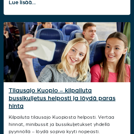
Lue lisää...
Tilausajo Kuopio – kilpailuta
bussikuljetus helposti ja löydä paras
hinta
Kilpailuta tilausajo Kuopiosta helposti. Vertaa
hinnat, minibussit ja bussikuljetukset yhdellä
pyynnöllä – löydä sopiva kyyti nopeasti.