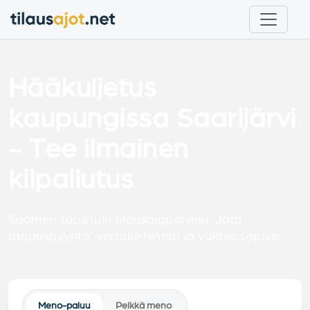
Hääkuljetus
kaupungissa Saarijärvi
- Tee ilmainen
kilpailutus
Suomen suosituin tilausajopalvelu. Jätä
tarjouspyyntö, vertaile hinnat ja valitse sopivin.
Meno-paluu
Pelkkä meno