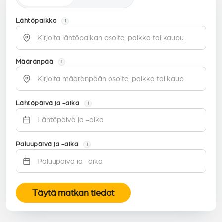
Lähtöpaikka
i
Määränpää
i
Lähtöpäivä ja -aika
i
Paluupäivä ja -aika
i
Täytä matkan tiedot