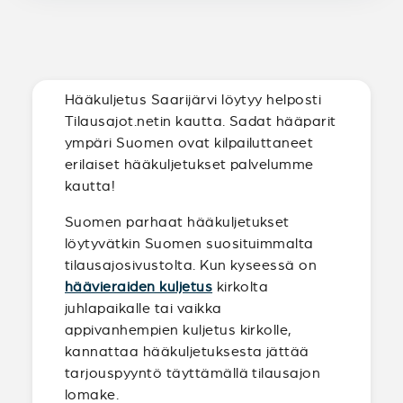
Hääkuljetus Saarijärvi löytyy helposti
Tilausajot.netin kautta. Sadat hääparit
ympäri Suomen ovat kilpailuttaneet
erilaiset hääkuljetukset palvelumme
kautta!
Suomen parhaat hääkuljetukset
löytyvätkin Suomen suosituimmalta
tilausajosivustolta. Kun kyseessä on
häävieraiden kuljetus
kirkolta
juhlapaikalle tai vaikka
appivanhempien kuljetus kirkolle,
kannattaa hääkuljetuksesta jättää
tarjouspyyntö täyttämällä tilausajon
lomake.