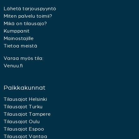
Lähetä tarjouspyyntö
Miten palvelu toimii?
Mikä on tilausajo?
Kumppanit
Mainostajille
Tietoa meistä
Varaa myös tila:
Venuu.fi
Paikkakunnat
Tilausajot Helsinki
Tilausajot Turku
Tilausajot Tampere
Tilausajot Oulu
Tilausajot Espoo
Tilausajot Vantaa