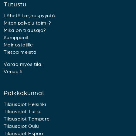
Tutustu
Lähetä tarjouspyyntö
Miten palvelu toimii?
Mikä on tilausajo?
Kumppanit
Mainostajille
Tietoa meistä
Varaa myös tila:
Venuu.fi
Paikkakunnat
Tilausajot Helsinki
Tilausajot Turku
Tilausajot Tampere
Tilausajot Oulu
Tilausajot Espoo