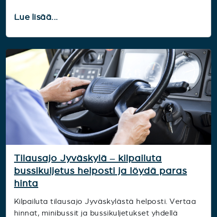
Lue lisää...
Tilausajo Jyväskylä – kilpailuta
bussikuljetus helposti ja löydä paras
hinta
Kilpailuta tilausajo Jyväskylästä helposti. Vertaa
hinnat, minibussit ja bussikuljetukset yhdellä