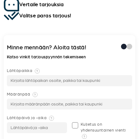
Vertaile tarjouksia
Valitse paras tarjous!
Minne mennään? Aloita tästä!
Katso vinkit tarjouspyynnön tekemiseen
Lähtöpaikka
?
Määränpää
?
Lähtöpäivä ja -aika
?
Kuljetus on
yhdensuuntainen vienti
?