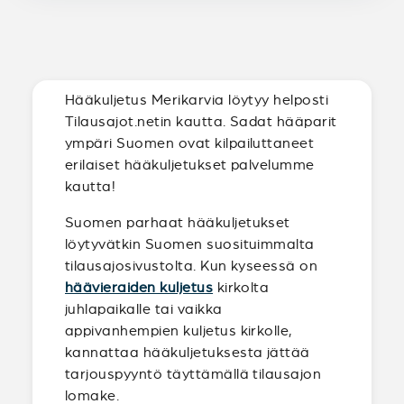
Hääkuljetus Merikarvia löytyy helposti
Tilausajot.netin kautta. Sadat hääparit
ympäri Suomen ovat kilpailuttaneet
erilaiset hääkuljetukset palvelumme
kautta!
Suomen parhaat hääkuljetukset
löytyvätkin Suomen suosituimmalta
tilausajosivustolta. Kun kyseessä on
häävieraiden kuljetus
kirkolta
juhlapaikalle tai vaikka
appivanhempien kuljetus kirkolle,
kannattaa hääkuljetuksesta jättää
tarjouspyyntö täyttämällä tilausajon
lomake.