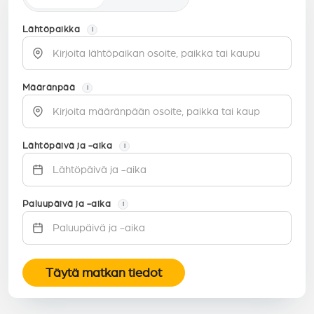
Lähtöpaikka
i
Määränpää
i
Lähtöpäivä ja -aika
i
Paluupäivä ja -aika
i
Täytä matkan tiedot