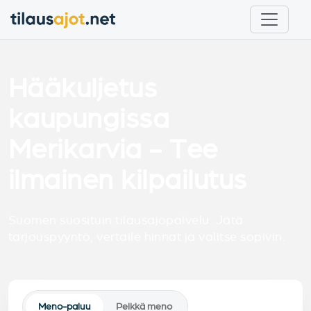
Hääkuljetus
kaupungissa
Merikarvia - Tee
ilmainen kilpailutus
Suomen suosituin tilausajopalvelu. Jätä
tarjouspyyntö, vertaile hinnat ja valitse sopivin.
Meno-paluu
Pelkkä meno