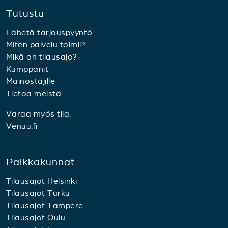
Tutustu
Lähetä tarjouspyyntö
Miten palvelu toimii?
Mikä on tilausajo?
Kumppanit
Mainostajille
Tietoa meistä
Varaa myös tila:
Venuu.fi
Paikkakunnat
Tilausajot Helsinki
Tilausajot Turku
Tilausajot Tampere
Tilausajot Oulu