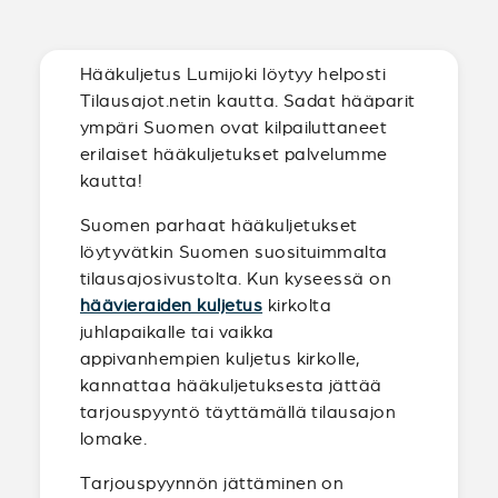
Hääkuljetus Lumijoki löytyy helposti
Tilausajot.netin kautta. Sadat hääparit
ympäri Suomen ovat kilpailuttaneet
erilaiset hääkuljetukset palvelumme
kautta!
Suomen parhaat hääkuljetukset
löytyvätkin Suomen suosituimmalta
tilausajosivustolta. Kun kyseessä on
häävieraiden kuljetus
kirkolta
juhlapaikalle tai vaikka
appivanhempien kuljetus kirkolle,
kannattaa hääkuljetuksesta jättää
tarjouspyyntö täyttämällä tilausajon
lomake.
Tarjouspyynnön jättäminen on