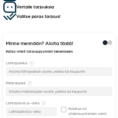
Vertaile tarjouksia
Valitse paras tarjous!
Minne mennään? Aloita tästä!
Katso vinkit tarjouspyynnön tekemiseen
Lähtöpaikka
?
Määränpää
?
Lähtöpäivä ja -aika
?
Kuljetus on
yhdensuuntainen vienti