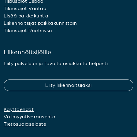
Tilausajot Espoo
Tilausajot Vantaa
Lisää paikkakuntia
Liikennöitsijät paikkakunnittain
Tilausajot Ruotsissa
Liikennöitsijöille
Liity palveluun ja tavoita asiakkaita helposti.
Liity liikennöitsijäksi
Käyttöehdot
Välimyyntivarausehto
Tietosuojaseloste