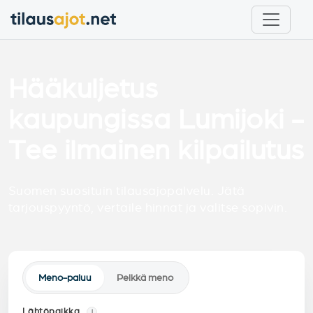
Hääkuljetus
kaupungissa Lumijoki -
Tee ilmainen kilpailutus
Suomen suosituin tilausajopalvelu. Jätä
tarjouspyyntö, vertaile hinnat ja valitse sopivin.
Meno-paluu
Pelkkä meno
Lähtöpaikka
i