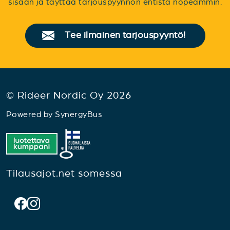
sisään ja täyttää tarjouspyynnön entistä nopeammin.
Tee ilmainen tarjouspyyntö!
© Rideer Nordic Oy 2026
Powered by
SynergyBus
Tilausajot.net somessa