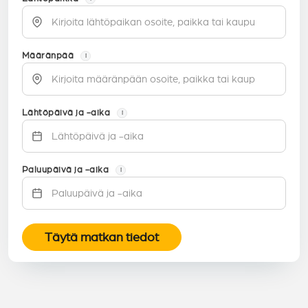
Määränpää
i
Lähtöpäivä ja -aika
i
Paluupäivä ja -aika
i
Täytä matkan tiedot