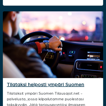
Tilataksi helposti ympäri Suomen
Tilataksit ympäri Suomen Tilausajot.net -
palvelusta, jossa kilpailutamme puolestasi
taksikyydin. Jätä tarjouspyyntösi ilmaiseen