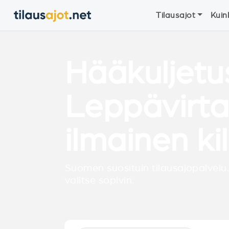
Tilausajot
Kuin
Hääkuljetu
Leppävirta
ilmainen ki
Suomen suosituin tilausajopalvelu.
valitse sopivin.