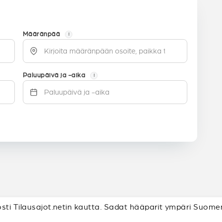
Määränpää
i
Paluupäivä ja -aika
i
sti Tilausajot.netin kautta. Sadat hääparit ympäri Suomen 