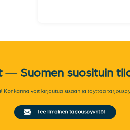
et — Suomen suosituin til
sti! Konkarina voit kirjautua sisään ja täyttää tarjou
Tee ilmainen tarjouspyyntö!