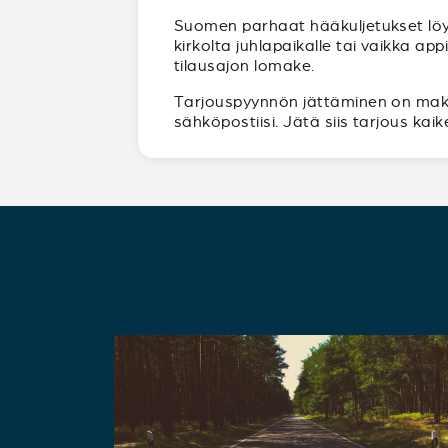
Suomen parhaat hääkuljetukset löy
kirkolta juhlapaikalle tai vaikka a
tilausajon lomake.
Tarjouspyynnön jättäminen on maksut
sähköpostiisi. Jätä siis tarjous ka