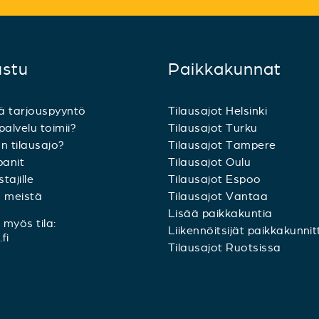
ustu
Paikkakunnat
ä tarjouspyyntö
Tilausajot Helsinki
palvelu toimii?
Tilausajot Turku
n tilausajo?
Tilausajot Tampere
anit
Tilausajot Oulu
tajille
Tilausajot Espoo
a meistä
Tilausajot Vantaa
Lisää paikkakuntia
myös tila:
Liikennöitsijät paikkakunnit
fi
Tilausajot Ruotsissa