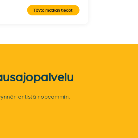
Täytä matkan tiedot
ausajopalvelu
spyynnön entistä nopeammin.