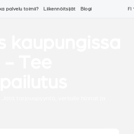
ka palvelu toimii?
Liikennöitsijät
Blogi
FI
s kaupungissa
 - Tee
lpailutus
 Jätä tarjouspyyntö, vertaile hinnat ja