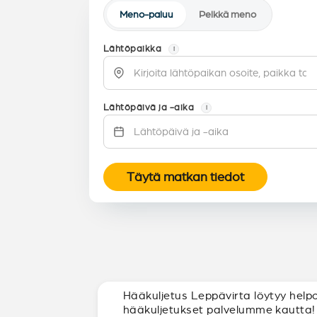
Meno-paluu
Pelkkä meno
Lähtöpaikka
i
Lähtöpäivä ja -aika
i
Täytä matkan tiedot
Hääkuljetus Leppävirta löytyy helpo
hääkuljetukset palvelumme kautta!