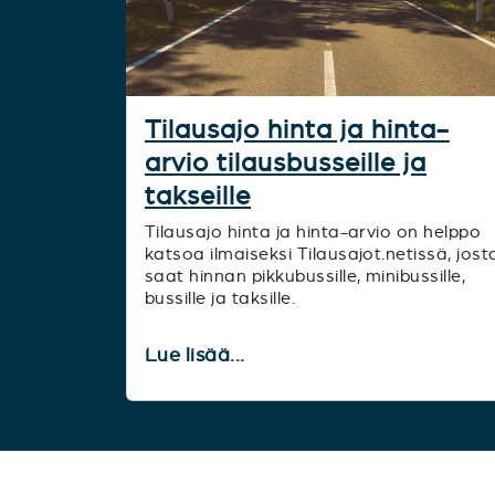
Tilausajo hinta ja hinta-
arvio tilausbusseille ja
takseille
Tilausajo hinta ja hinta-arvio on helppo
katsoa ilmaiseksi Tilausajot.netissä, jost
saat hinnan pikkubussille, minibussille,
bussille ja taksille.
Lue lisää...