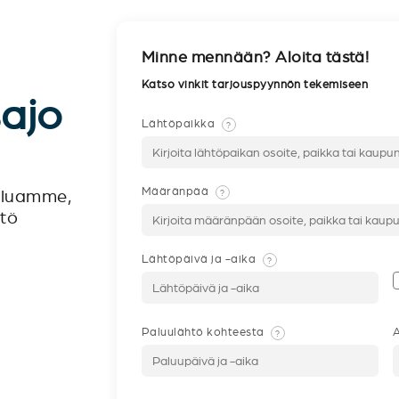
Minne mennään? Aloita tästä!
Katso vinkit tarjouspyynnön tekemiseen
sajo
Lähtöpaikka
?
Määränpää
?
veluamme,
ntö
Lähtöpäivä ja -aika
?
Paluulähtö kohteesta
A
?