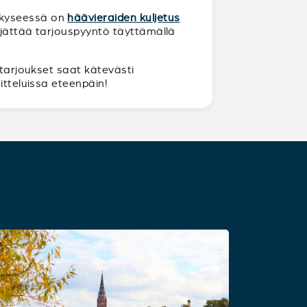
n kyseessä on
häävieraiden kuljetus
a jättää tarjouspyyntö täyttämällä
 tarjoukset saat kätevästi
itteluissa eteenpäin!