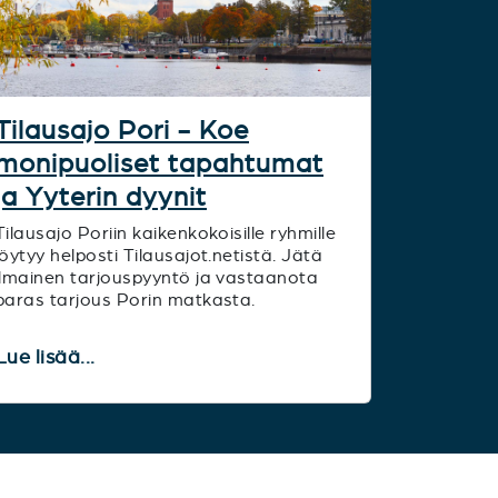
Tilausajo Pori - Koe
monipuoliset tapahtumat
ja Yyterin dyynit
Tilausajo Poriin kaikenkokoisille ryhmille
löytyy helposti Tilausajot.netistä. Jätä
ilmainen tarjouspyyntö ja vastaanota
paras tarjous Porin matkasta.
Lue lisää...