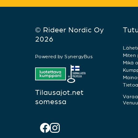
© Rideer Nordic Oy
Tut
2026
Lähet
Miten 
Powered by
SynergyBus
Mikä o
Kumpp
Mainos
Tieto
Tilausajot.net
Varaa 
somessa
Venuu.