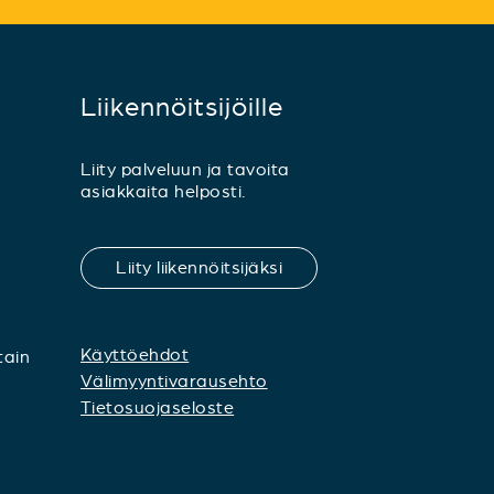
Liikennöitsijöille
Liity palveluun ja tavoita
asiakkaita helposti.
Liity liikennöitsijäksi
Käyttöehdot
tain
Välimyyntivarausehto
Tietosuojaseloste