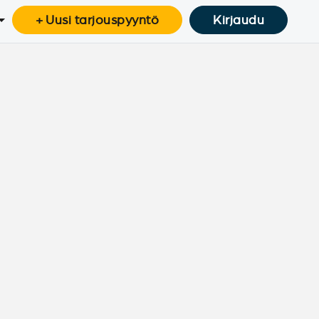
+ Uusi tarjouspyyntö
Kirjaudu