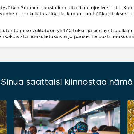
tyvätkin Suomen suosituimmalta tilausajosivustolta. Ku
ppivanhempien kuljetus kirkolle, kannattaa hääkuljetuksest
onta ja se välitetään yli 160 taksi- ja bussiyrittäjälle ja
ikenkokoisista hääkuljetuksista ja pääset helposti hääsuunn
Sinua saattaisi kiinnostaa nämä