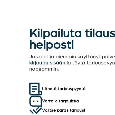
Kilpailuta tilau
helposti
Jos olet jo aiemmin käyttänyt pal
kirjaudu sisään
ja täytä tarjouspyy
nopeammin.
Lähetä tarjouspyyntö
Vertaile tarjouksia
Valitse paras tarjous!