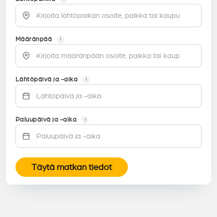
Määränpää
i
Lähtöpäivä ja -aika
i
Paluupäivä ja -aika
i
Täytä matkan tiedot