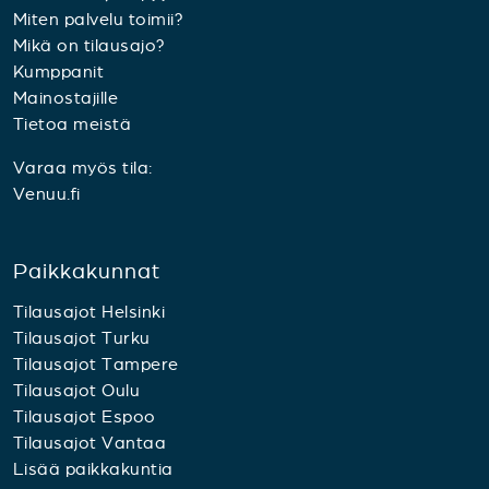
Miten palvelu toimii?
Mikä on tilausajo?
Kumppanit
Mainostajille
Tietoa meistä
Varaa myös tila:
Venuu.fi
Paikkakunnat
Tilausajot Helsinki
Tilausajot Turku
Tilausajot Tampere
Tilausajot Oulu
Tilausajot Espoo
Tilausajot Vantaa
Lisää paikkakuntia