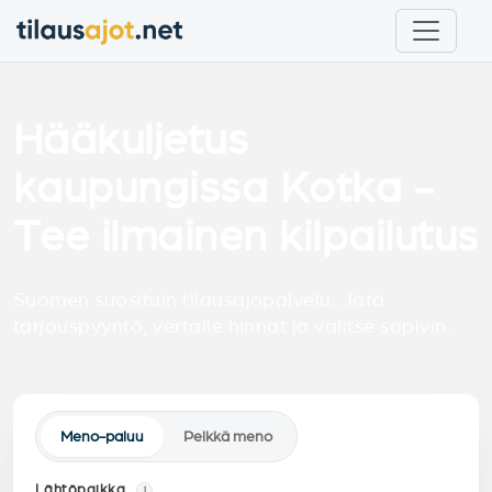
Hääkuljetus
kaupungissa Kotka -
Tee ilmainen kilpailutus
Suomen suosituin tilausajopalvelu. Jätä
tarjouspyyntö, vertaile hinnat ja valitse sopivin.
Meno-paluu
Pelkkä meno
Lähtöpaikka
i