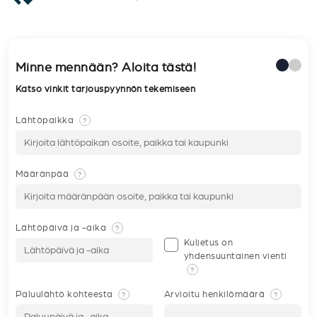
Minne mennään? Aloita tästä!
Katso vinkit tarjouspyynnön tekemiseen
Lähtöpaikka
?
Määränpää
?
Lähtöpäivä ja -aika
?
Kuljetus on
yhdensuuntainen vienti
?
Paluulähtö kohteesta
Arvioitu henkilömäärä
?
?