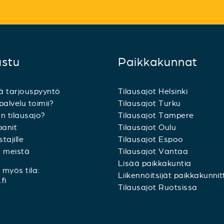
ustu
Paikkakunnat
ä tarjouspyyntö
Tilausajot Helsinki
palvelu toimii?
Tilausajot Turku
n tilausajo?
Tilausajot Tampere
anit
Tilausajot Oulu
tajille
Tilausajot Espoo
a meistä
Tilausajot Vantaa
Lisää paikkakuntia
myös tila:
Liikennöitsijät paikkakunnit
fi
Tilausajot Ruotsissa