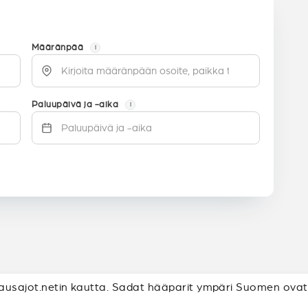
Määränpää
i
Paluupäivä ja -aika
i
lausajot.netin kautta. Sadat hääparit ympäri Suomen ovat k