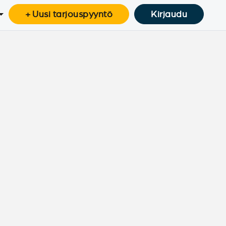
+ Uusi tarjouspyyntö
Kirjaudu