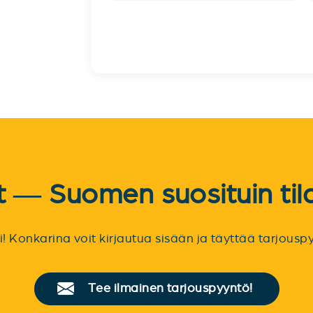
et — Suomen suosituin til
sti! Konkarina voit kirjautua sisään ja täyttää tarjou
Tee ilmainen tarjouspyyntö!