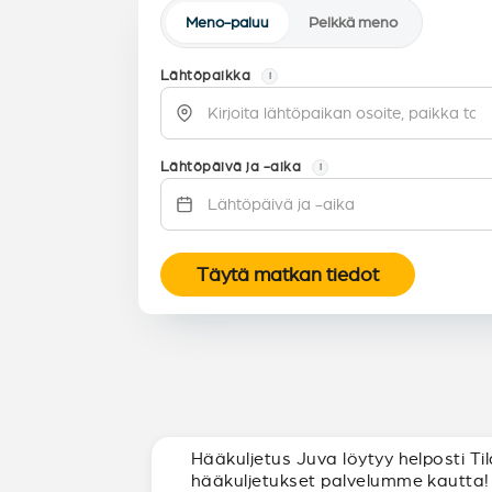
Meno-paluu
Pelkkä meno
Lähtöpaikka
i
Lähtöpäivä ja -aika
i
Täytä matkan tiedot
Hääkuljetus Juva löytyy helposti Ti
hääkuljetukset palvelumme kautta!