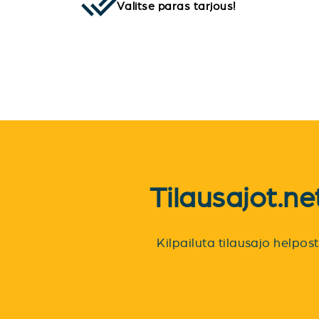
Valitse paras tarjous!
Tilausajot.n
Kilpailuta tilausajo helpo