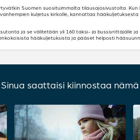
tyvätkin Suomen suosituimmalta tilausajosivustolta. Ku
ppivanhempien kuljetus kirkolle, kannattaa hääkuljetuksest
onta ja se välitetään yli 160 taksi- ja bussiyrittäjälle ja
ikenkokoisista hääkuljetuksista ja pääset helposti hääsuunn
Sinua saattaisi kiinnostaa nämä