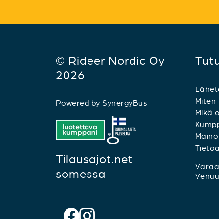
© Rideer Nordic Oy
Tut
2026
Lähet
Miten 
Powered by
SynergyBus
Mikä o
Kumpp
Mainos
Tieto
Tilausajot.net
Varaa 
somessa
Venuu.