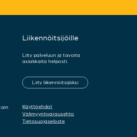
Liikennöitsijöille
Liity palveluun ja tavoita
asiakkaita helposti.
Liity liikennöitsijäksi
Käyttöehdot
tain
Välimyyntivarausehto
Tietosuojaseloste