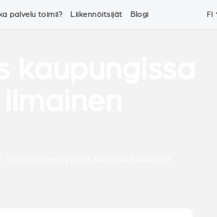
ka palvelu toimii?
Liikennöitsijät
Blogi
FI
s kaupungissa
 ilmainen
 Jätä tarjouspyyntö, vertaile hinnat ja