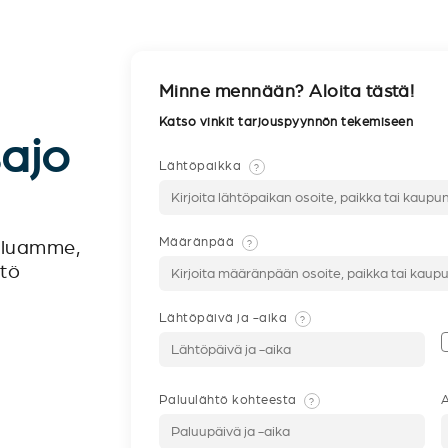
Minne mennään? Aloita tästä!
Katso vinkit tarjouspyynnön tekemiseen
sajo
Lähtöpaikka
?
Määränpää
?
veluamme,
ntö
Lähtöpäivä ja -aika
?
Paluulähtö kohteesta
A
?