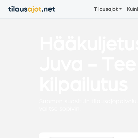
Tilausajot
Kuin
Hääkuljetu
Juva - Tee
kilpailutus
Suomen suosituin tilausajopalvelu.
valitse sopivin.