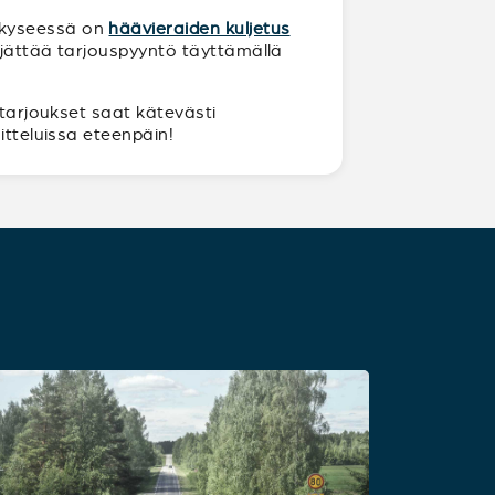
n kyseessä on
häävieraiden kuljetus
a jättää tarjouspyyntö täyttämällä
 tarjoukset saat kätevästi
itteluissa eteenpäin!