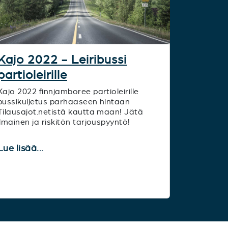
Kajo 2022 - Leiribussi
partioleirille
Kajo 2022 finnjamboree partioleirille
bussikuljetus parhaaseen hintaan
Tilausajot.netistä kautta maan! Jätä
ilmainen ja riskitön tarjouspyyntö!
Lue lisää...