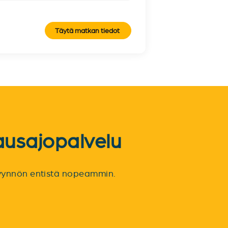
Täytä matkan tiedot
ausajopalvelu
spyynnön entistä nopeammin.