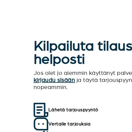
Kilpailuta tilau
helposti
Jos olet jo aiemmin käyttänyt pal
kirjaudu sisään
ja täytä tarjouspyy
nopeammin.
Lähetä tarjouspyyntö
Vertaile tarjouksia