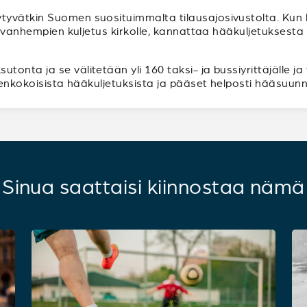
tyvätkin Suomen suosituimmalta tilausajosivustolta. Ku
ppivanhempien kuljetus kirkolle, kannattaa hääkuljetuksest
onta ja se välitetään yli 160 taksi- ja bussiyrittäjälle ja
ikenkokoisista hääkuljetuksista ja pääset helposti hääsuunn
Sinua saattaisi kiinnostaa nämä