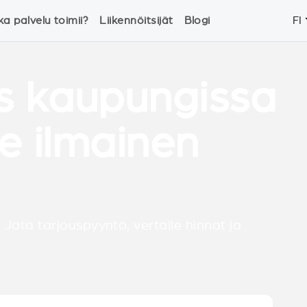
ka palvelu toimii?
Liikennöitsijät
Blogi
FI
s kaupungissa
ee ilmainen
 Jätä tarjouspyyntö, vertaile hinnat ja