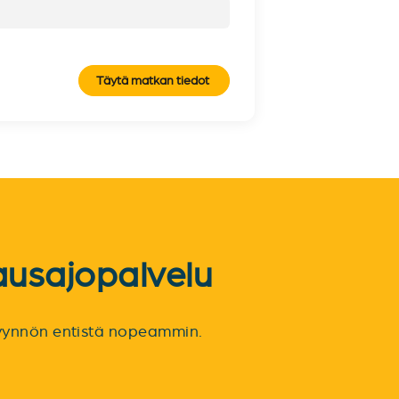
Täytä matkan tiedot
ausajopalvelu
spyynnön entistä nopeammin.