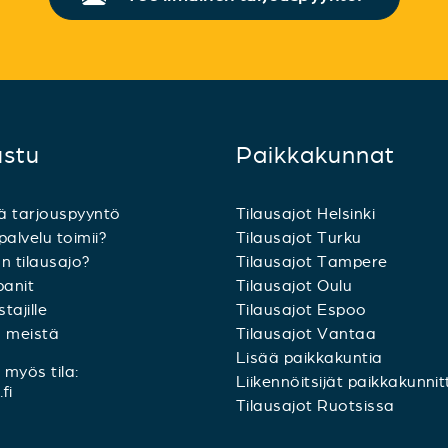
ustu
Paikkakunnat
ä tarjouspyyntö
Tilausajot Helsinki
palvelu toimii?
Tilausajot Turku
n tilausajo?
Tilausajot Tampere
anit
Tilausajot Oulu
tajille
Tilausajot Espoo
a meistä
Tilausajot Vantaa
Lisää paikkakuntia
myös tila:
Liikennöitsijät paikkakunnit
fi
Tilausajot Ruotsissa