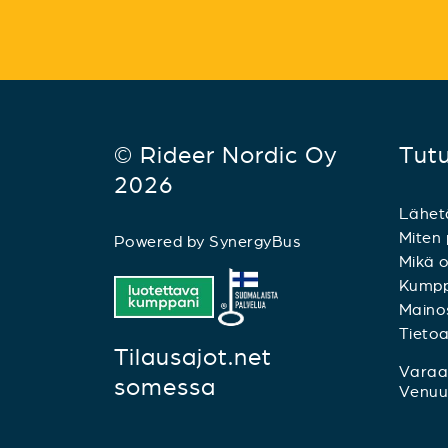
© Rideer Nordic Oy
Tut
2026
Lähet
Miten 
Powered by
SynergyBus
Mikä o
Kumpp
Mainos
Tieto
Tilausajot.net
Varaa 
somessa
Venuu.