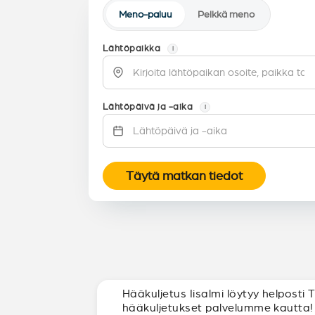
Meno-paluu
Pelkkä meno
Lähtöpaikka
i
Lähtöpäivä ja -aika
i
Täytä matkan tiedot
Hääkuljetus Iisalmi löytyy helposti 
hääkuljetukset palvelumme kautta!