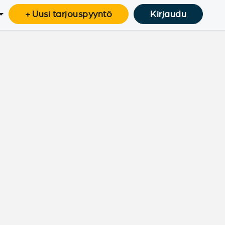
+ Uusi tarjouspyyntö
Kirjaudu