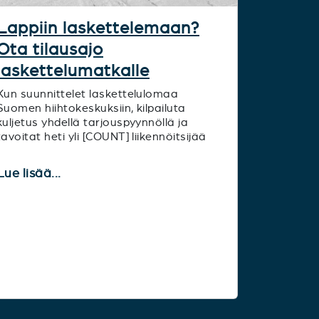
Lappiin laskettelemaan?
Ota tilausajo
laskettelumatkalle
Kun suunnittelet laskettelulomaa
Suomen hiihtokeskuksiin, kilpailuta
kuljetus yhdellä tarjouspyynnöllä ja
tavoitat heti yli [COUNT] liikennöitsijää
Lue lisää...