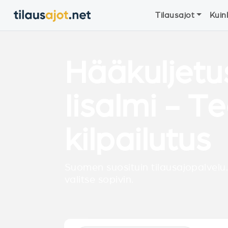
Tilausajot
Kuin
Hääkuljetu
Iisalmi - T
kilpailutus
Suomen suosituin tilausajopalvelu.
valitse sopivin.