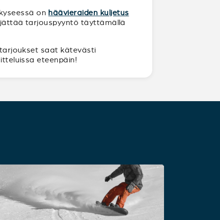
n kyseessä on
häävieraiden kuljetus
a jättää tarjouspyyntö täyttämällä
 tarjoukset saat kätevästi
itteluissa eteenpäin!