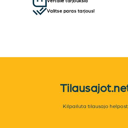
Vertaile tarjouksia
Valitse paras tarjous!
Tilausajot.n
Kilpailuta tilausajo helpo