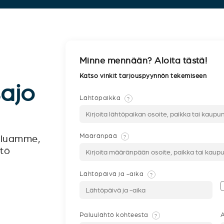
Minne mennään? Aloita tästä!
Katso vinkit tarjouspyynnön tekemiseen
sajo
Lähtöpaikka
?
Määränpää
?
veluamme,
ntö
Lähtöpäivä ja -aika
?
Paluulähtö kohteesta
A
?