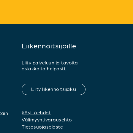
Liikennöitsijöille
Liity palveluun ja tavoita
asiakkaita helposti.
Liity liikennöitsijäksi
Käyttöehdot
tain
Välimyyntivarausehto
Tietosuojaseloste