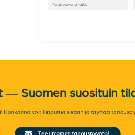
et — Suomen suosituin til
sti! Konkarina voit kirjautua sisään ja täyttää tarjou
Tee ilmainen tarjouspyyntö!