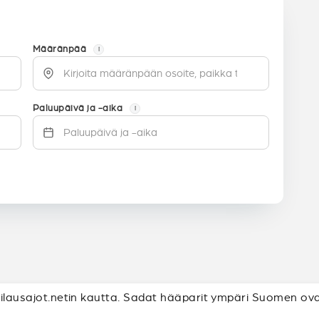
Määränpää
i
Paluupäivä ja -aika
i
Tilausajot.netin kautta. Sadat hääparit ympäri Suomen ovat