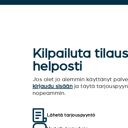
Kilpailuta tilau
helposti
Jos olet jo aiemmin käyttänyt pal
kirjaudu sisään
ja täytä tarjouspyy
nopeammin.
Lähetä tarjouspyyntö