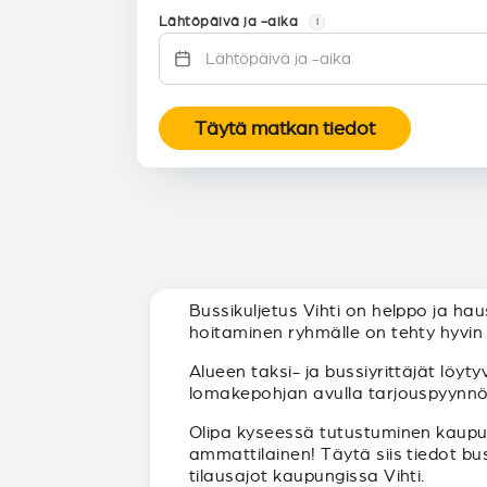
Lähtöpäivä ja -aika
i
Täytä matkan tiedot
Bussikuljetus Vihti on helppo ja hau
hoitaminen ryhmälle on tehty hyvin h
Alueen taksi- ja bussiyrittäjät löyt
lomakepohjan avulla tarjouspyynnön t
Olipa kyseessä tutustuminen kaupunk
ammattilainen! Täytä siis tiedot bu
tilausajot kaupungissa Vihti.