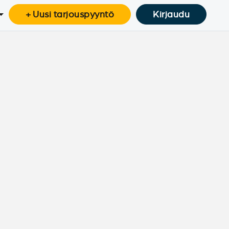
+ Uusi tarjouspyyntö
Kirjaudu