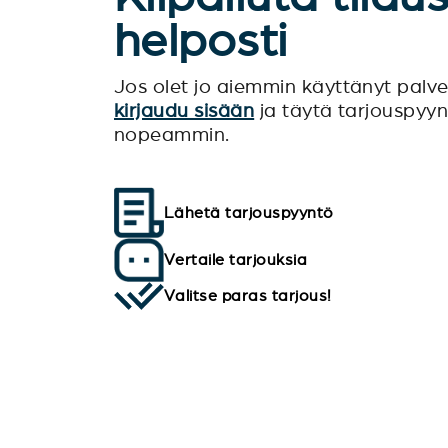
helposti
Jos olet jo aiemmin käyttänyt pal
kirjaudu sisään
ja täytä tarjouspyy
nopeammin.
Lähetä tarjouspyyntö
Vertaile tarjouksia
Valitse paras tarjous!