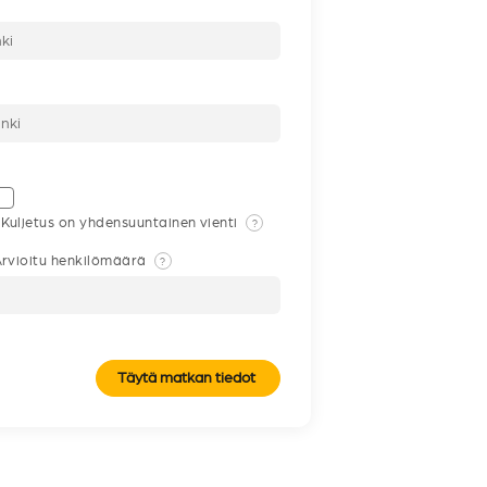
Kuljetus on yhdensuuntainen vienti
?
rvioitu henkilömäärä
?
Täytä matkan tiedot