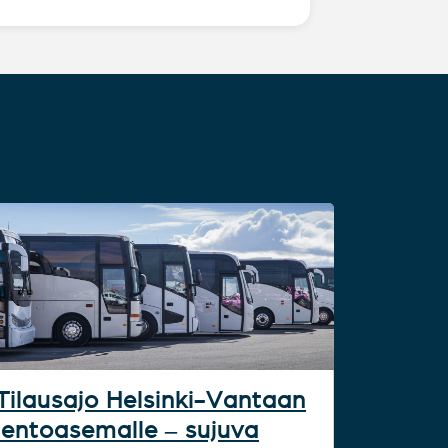
Tilausajo Helsinki-Vantaan
lentoasemalle – sujuva