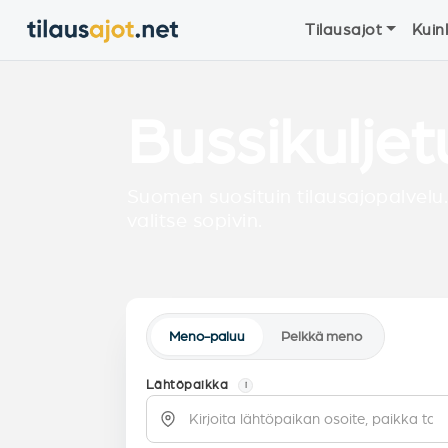
Tilausajot
Kuin
Bussikuljet
Suomen suosituin tilausajopalvelu.
valitse sopivin.
Meno-paluu
Pelkkä meno
Lähtöpaikka
i