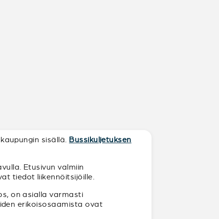
 kaupungin sisällä.
Bussikuljetuksen
!
vulla. Etusivun valmiin
tiedot liikennöitsijöille.
os, on asialla varmasti
joiden erikoisosaamista ovat