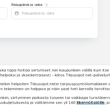
Paluupäivä ja -aika
i
ska tapa hoitaa siirtymiset niin kaupunkien välillä kuin itse
elpoksi ja yksinkertaisesti - kiitos Tilausajot.net-palvelun
yvätkin helpoiten Tilausajot.netin tarjouspyyntölomakkeen a
ekeminen on helppoa ja näin saat heti kerralla tarvittavat 
iin, siirtyminen paikasta toiseen tai vaikkapa turistikierr
ssikuljetuksesta ja välitämme sen yli 160
liikennöitsijöille
, 