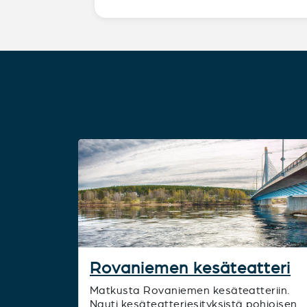
Rovaniemen kesäteatteri
Matkusta Rovaniemen kesäteatteriin.
Nauti kesäteatteriesityksistä pohjoisen