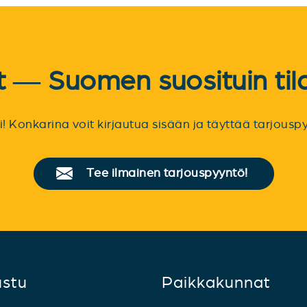
et — Suomen suosituin til
sti! Konkarina voit kirjautua sisään ja täyttää tarjou
Tee ilmainen tarjouspyyntö!
ustu
Paikkakunnat