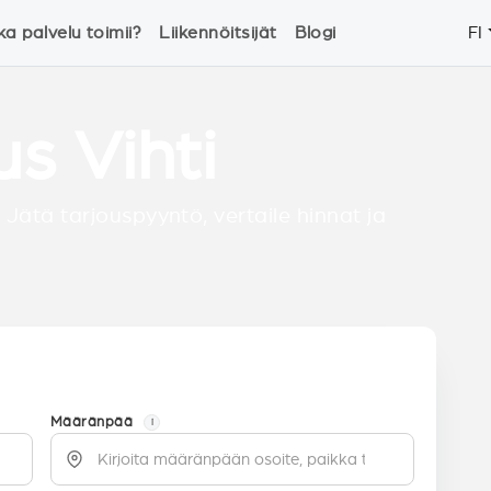
ka palvelu toimii?
Liikennöitsijät
Blogi
FI
us Vihti
 Jätä tarjouspyyntö, vertaile hinnat ja
Määränpää
i