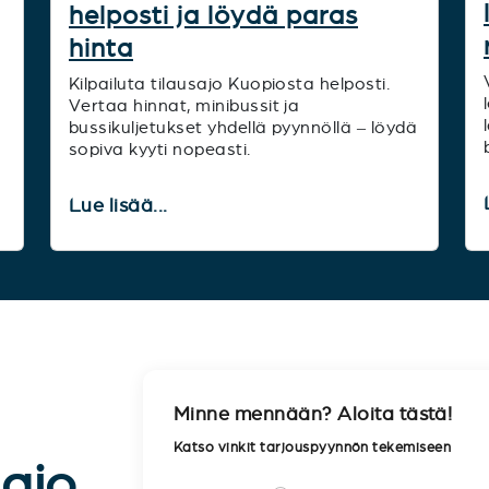
helposti ja löydä paras
hinta
Kilpailuta tilausajo Kuopiosta helposti.
Vertaa hinnat, minibussit ja
bussikuljetukset yhdellä pyynnöllä – löydä
sopiva kyyti nopeasti.
Lue lisää...
Minne mennään? Aloita tästä!
Katso vinkit tarjouspyynnön tekemiseen
sajo