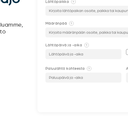
Lähtöpaikka
?
Määränpää
?
veluamme,
ntö
Lähtöpäivä ja -aika
?
Paluulähtö kohteesta
A
?