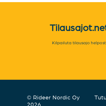
Tilausajot.n
Kilpailuta tilausajo helpo
© Rideer Nordic Oy
Tut
2026