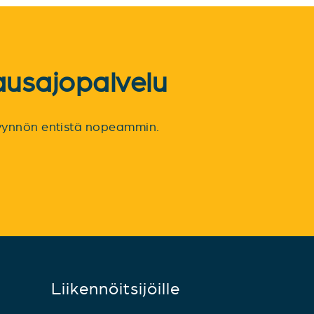
ausajopalvelu
spyynnön entistä nopeammin.
Liikennöitsijöille