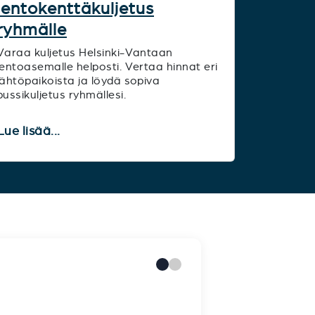
lentokenttäkuljetus
ryhmälle
Varaa kuljetus Helsinki-Vantaan
lentoasemalle helposti. Vertaa hinnat eri
lähtöpaikoista ja löydä sopiva
bussikuljetus ryhmällesi.
Lue lisää...