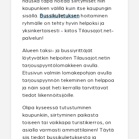
hauska tapa hoitaa siirtymiset niin
kaupunkien välillä kuin itse kaupungin
sisällä.
Bussikuljetuksen
hoitaminen
ryhmälle on tehty hyvin helpoksi ja
yksinkertaisesti - kiitos Tilausajot.net-
palvelun!
Alueen taksi- ja bussiyrittäjät
löytyvätkin helpoiten Tilausajot.netin
tarjouspyyntölomakkeen avulla.
Etusivun valmiin lomakepohjan avulla
tarjouspyynnön tekeminen on helppoa
ja näin saat heti kerralla tarvittavat
tiedot liikennöitsijöille.
Olipa kyseessä tutustuminen
kaupunkiin, siirtyminen paikasta
toiseen tai vaikkapa turistikierros, on
asialla varmasti ammattilainen! Täytä
siis tiedot bussikuljetuksesta ja