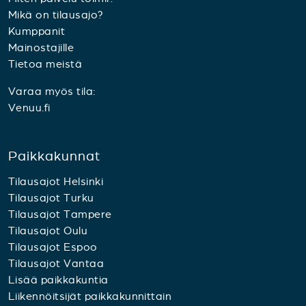
Mikä on tilausajo?
Kumppanit
Mainostajille
Tietoa meistä
Varaa myös tila:
Venuu.fi
Paikkakunnat
Tilausajot Helsinki
Tilausajot Turku
Tilausajot Tampere
Tilausajot Oulu
Tilausajot Espoo
Tilausajot Vantaa
Lisää paikkakuntia
Liikennöitsijät paikkakunnittain