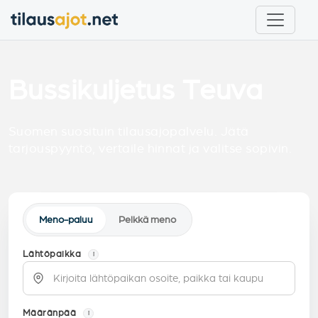
Bussikuljetus Teuva
Suomen suosituin tilausajopalvelu. Jätä
tarjouspyyntö, vertaile hinnat ja valitse sopivin.
Meno-paluu
Pelkkä meno
Lähtöpaikka
i
Määränpää
i