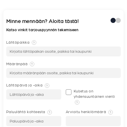
Minne mennään? Aloita tästä!
Katso vinkit tarjouspyynnön tekemiseen
Lähtöpaikka
?
Määränpää
?
Lähtöpäivä ja -aika
?
Kuljetus on
yhdensuuntainen vienti
?
Paluulähtö kohteesta
Arvioitu henkilömäärä
?
?