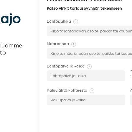
Katso vinkit tarjouspyynnön tekemiseen
sajo
Lähtöpaikka
?
Määränpää
?
veluamme,
ntö
Lähtöpäivä ja -aika
?
Paluulähtö kohteesta
A
?