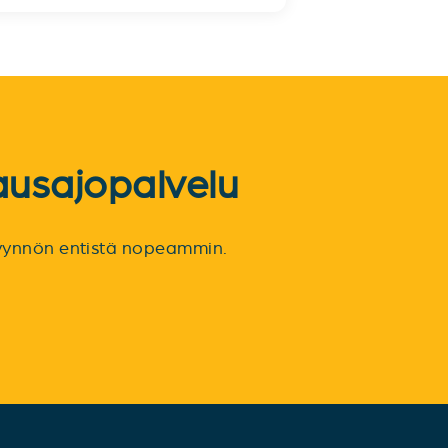
ausajopalvelu
spyynnön entistä nopeammin.