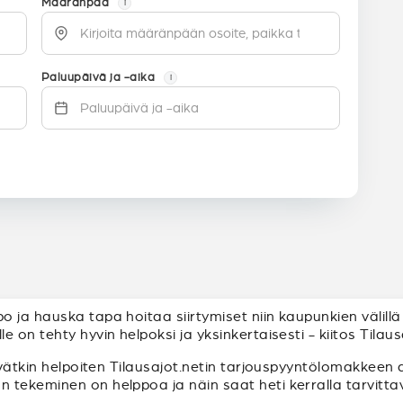
Määränpää
i
Paluupäivä ja -aika
i
ja hauska tapa hoitaa siirtymiset niin kaupunkien välillä 
 on tehty hyvin helpoksi ja yksinkertaisesti - kiitos Tilaus
yvätkin helpoiten Tilausajot.netin tarjouspyyntölomakkeen a
ekeminen on helppoa ja näin saat heti kerralla tarvittavat 