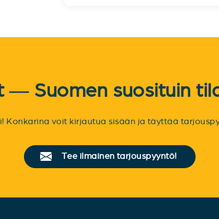
et — Suomen suosituin til
sti! Konkarina voit kirjautua sisään ja täyttää tarjou
Tee ilmainen tarjouspyyntö!