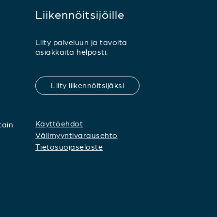
Liikennöitsijöille
Liity palveluun ja tavoita
asiakkaita helposti.
Liity liikennöitsijäksi
Käyttöehdot
tain
Välimyyntivarausehto
Tietosuojaseloste