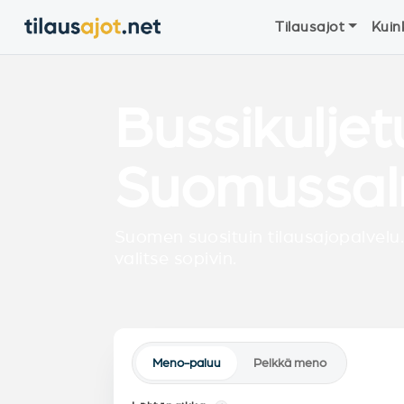
Tilausajot
Kuin
Bussikuljet
Suomussal
Suomen suosituin tilausajopalvelu.
valitse sopivin.
Meno-paluu
Pelkkä meno