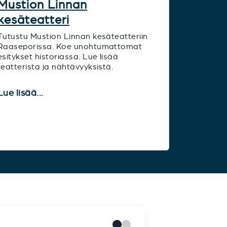
Mustion Linnan
kesäteatteri
Tutustu Mustion Linnan kesäteatteriin
Raaseporissa. Koe unohtumattomat
esitykset historiassa. Lue lisää
teatterista ja nähtävyyksistä.
Lue lisää...