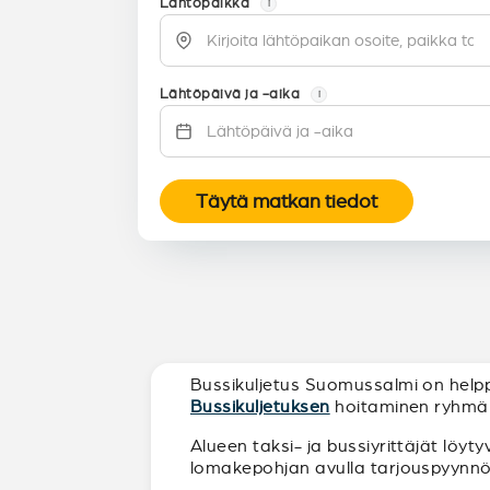
Lähtöpaikka
i
Lähtöpäivä ja -aika
i
Täytä matkan tiedot
Bussikuljetus Suomussalmi on helppo 
Bussikuljetuksen
hoitaminen ryhmälle
Alueen taksi- ja bussiyrittäjät löyt
lomakepohjan avulla tarjouspyynnön t