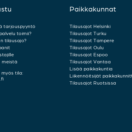
ustu
Paikkakunnat
ä tarjouspyyntö
Tilausajot Helsinki
palvelu toimii?
Tilausajot Turku
n tilausajo?
Tilausajot Tampere
anit
Tilausajot Oulu
tajille
Tilausajot Espoo
a meistä
Tilausajot Vantaa
Lisää paikkakuntia
myös tila:
Liikennöitsijät paikkakunnit
fi
Tilausajot Ruotsissa