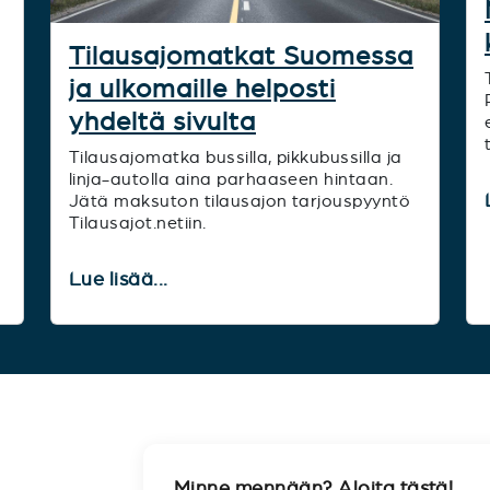
Tilausajomatkat Suomessa
ja ulkomaille helposti
yhdeltä sivulta
Tilausajomatka bussilla, pikkubussilla ja
linja-autolla aina parhaaseen hintaan.
Jätä maksuton tilausajon tarjouspyyntö
Tilausajot.netiin.
Lue lisää...
Minne mennään? Aloita tästä!