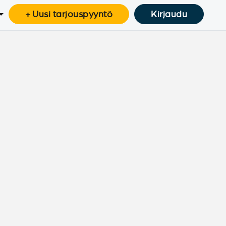
+ Uusi tarjouspyyntö
Kirjaudu