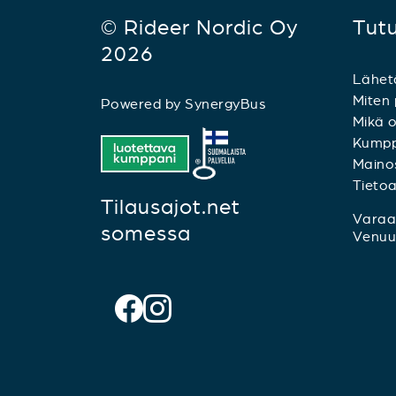
© Rideer Nordic Oy
Tut
2026
Lähet
Miten 
Powered by
SynergyBus
Mikä o
Kumpp
Mainos
Tieto
Tilausajot.net
Varaa 
somessa
Venuu.