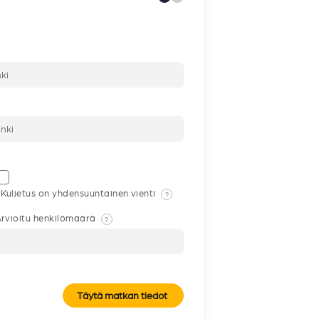
Kuljetus on yhdensuuntainen vienti
?
rvioitu henkilömäärä
?
Täytä matkan tiedot