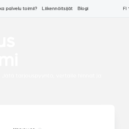
ka palvelu toimii?
Liikennöitsijät
Blogi
FI
us
mi
 Jätä tarjouspyyntö, vertaile hinnat ja