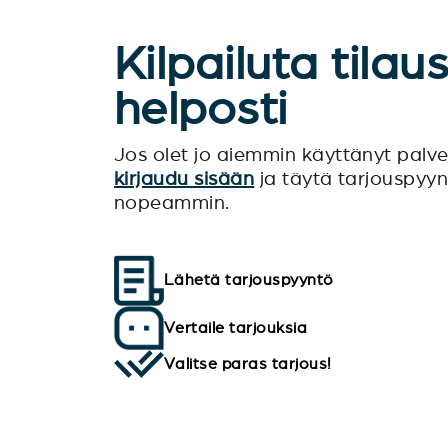
Kilpailuta tilau
helposti
Jos olet jo aiemmin käyttänyt pal
kirjaudu sisään
ja täytä tarjouspyy
nopeammin.
Lähetä tarjouspyyntö
Vertaile tarjouksia
Valitse paras tarjous!