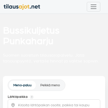
Bussikuljetus
Punkaharju
Suomen suosituin tilausajopalvelu. Jätä
tarjouspyyntö, vertaile hinnat ja valitse sopivin.
Meno-paluu
Pelkkä meno
Lähtöpaikka
i