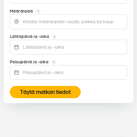
Määränpää
i
Lähtöpäivä ja -aika
i
Paluupäivä ja -aika
i
Täytä matkan tiedot