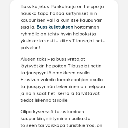
Bussikuljetus Punkaharju on helppo ja
hauska tapa hoitaa siirtymiset niin
kaupunkien välillä kuin itse kaupungin
sisällä.
Bussikuljetuksen
hoitaminen
ryhmälle on tehty hyvin helpoksi ja
yksinkertaisesti - kiitos Tilausajot.net-
palvelun!
Alueen taksi- ja bussiyrittäjät
löytyvätkin helpoiten Tilausajot.netin
tarjouspyyntölomakkeen avulla.
Etusivun valmiin lomakepohjan avulla
tarjouspyynnön tekeminen on helppoa
ja näin saat heti kerralla tarvittavat
tiedot liikennöitsijöille.
Olipa kyseessä tutustuminen
kaupunkiin, siirtyminen paikasta
toiseen tai vaikkapa turistikierros, on