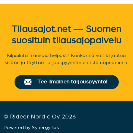
Tilausajot.net — Suomen
suosituin tilausajopalvelu
Kilpailuta tilausajo helposti! Konkarina voit kirjautua
sisään ja täyttää tarjouspyynnön entistä nopeammin.
Tee ilmainen tarjouspyyntö!
© Rideer Nordic Oy 2026
Powered by
SynergyBus