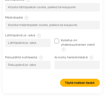
Määränpää
?
Lähtöpäivä ja -aika
?
Kuljetus on
yhdensuuntainen vienti
?
Paluulähtö kohteesta
Arvioitu henkilömäärä
?
?
Täytä matkan tiedot