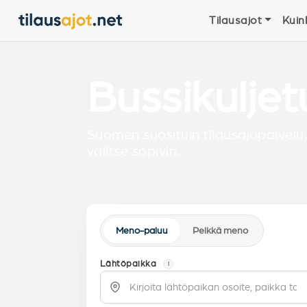
Tilausajot
Kuin
Bussikulje
Suomen suosituin tilausajopalvelu.
valitse sopivin.
Meno-paluu
Pelkkä meno
Lähtöpaikka
i