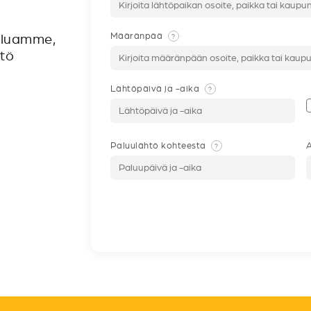
Määränpää
?
veluamme,
ntö
Lähtöpäivä ja -aika
?
Paluulähtö kohteesta
A
?