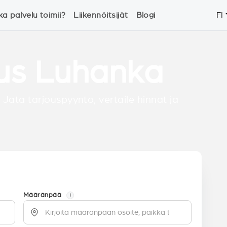
ka palvelu toimii?
Liikennöitsijät
Blogi
FI
tus Luhanka
 Jätä tarjouspyyntö, vertaile hinnat ja
Määränpää
i