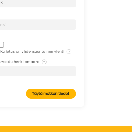
Kuljetus on yhdensuuntainen vienti
?
rvioitu henkilömäärä
?
Täytä matkan tiedot