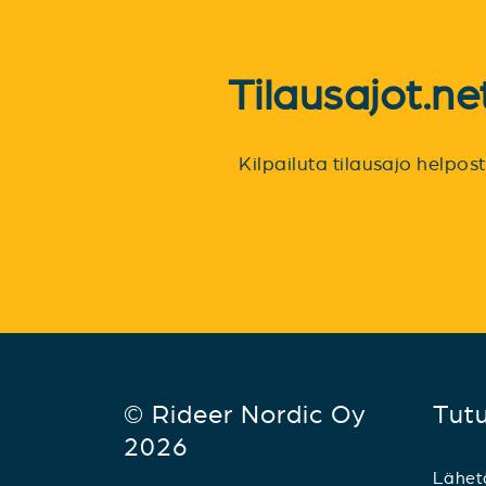
Tilausajot.n
Kilpailuta tilausajo helpo
© Rideer Nordic Oy
Tut
2026
Lähet