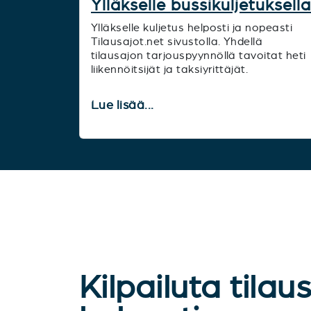
Ylläkselle bussikuljetuksella
Ylläkselle kuljetus helposti ja nopeasti
Tilausajot.net sivustolla. Yhdellä
tilausajon tarjouspyynnöllä tavoitat heti
liikennöitsijät ja taksiyrittäjät.
Lue lisää...
Kilpailuta tilau