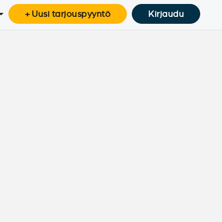
+ Uusi tarjouspyyntö
Kirjaudu