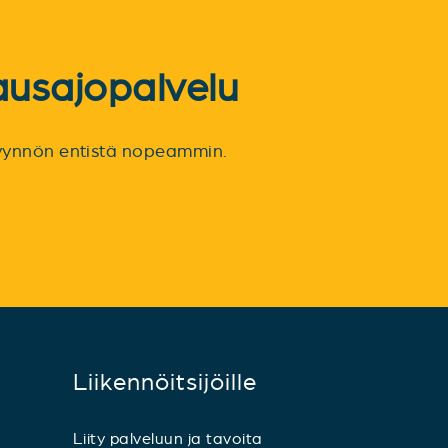
ausajopalvelu
spyynnön entistä nopeammin.
Liikennöitsijöille
Liity palveluun ja tavoita