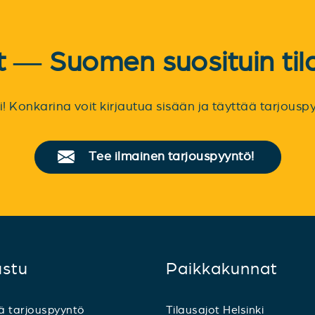
et — Suomen suosituin til
sti! Konkarina voit kirjautua sisään ja täyttää tarjou
Tee ilmainen tarjouspyyntö!
ustu
Paikkakunnat
ä tarjouspyyntö
Tilausajot Helsinki