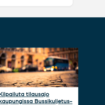
Kilpailuta tilausajo
kaupungissa Bussikuljetus-