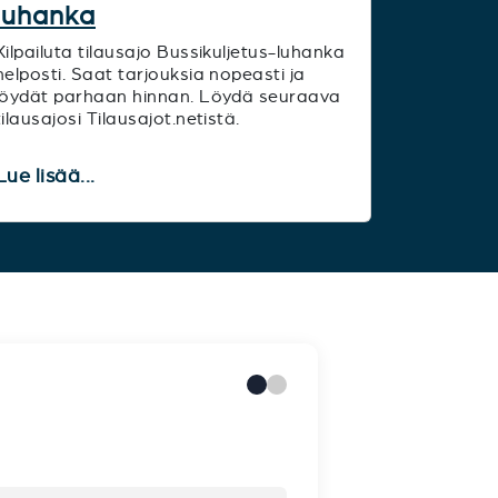
luhanka
Kilpailuta tilausajo Bussikuljetus-luhanka
helposti. Saat tarjouksia nopeasti ja
löydät parhaan hinnan. Löydä seuraava
tilausajosi Tilausajot.netistä.
Lue lisää...