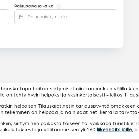
Paluupäivä ja -aika
i
auska tapa hoitaa siirtymiset niin kaupunkien välillä kuin 
 on tehty hyvin helpoksi ja yksinkertaisesti - kiitos Tilaus
yvätkin helpoiten Tilausajot.netin tarjouspyyntölomakkeen a
ekeminen on helppoa ja näin saat heti kerralla tarvittavat 
iin, siirtyminen paikasta toiseen tai vaikkapa turistikierr
ssikuljetuksesta ja välitämme sen yli 160
liikennöitsijöille
, 