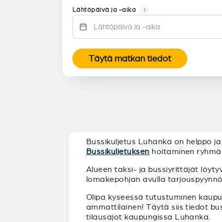
Lähtöpäivä ja -aika
i
Täytä matkan tiedot
Bussikuljetus Luhanka on helppo ja h
Bussikuljetuksen
hoitaminen ryhmälle
Alueen taksi- ja bussiyrittäjät löyt
lomakepohjan avulla tarjouspyynnön t
Olipa kyseessä tutustuminen kaupunk
ammattilainen! Täytä siis tiedot bu
tilausajot kaupungissa Luhanka.