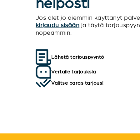
helposti
Jos olet jo aiemmin käyttänyt pal
kirjaudu sisään
ja täytä tarjouspyy
nopeammin.
Lähetä tarjouspyyntö
Vertaile tarjouksia
Valitse paras tarjous!