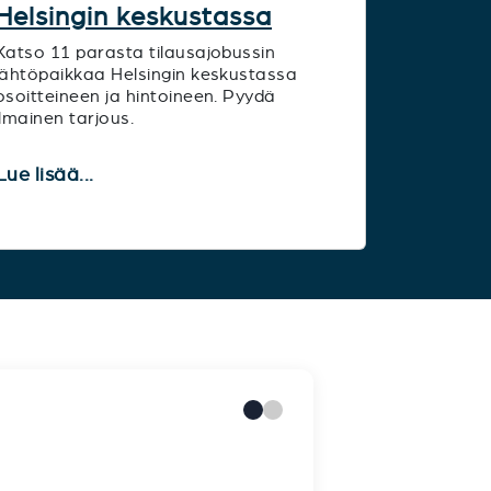
Helsingin keskustassa
Katso 11 parasta tilausajobussin
lähtöpaikkaa Helsingin keskustassa
osoitteineen ja hintoineen. Pyydä
ilmainen tarjous.
Lue lisää...