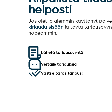
helposti
Jos olet jo aiemmin käyttänyt pal
kirjaudu sisään
ja täytä tarjouspyy
nopeammin.
Lähetä tarjouspyyntö
Vertaile tarjouksia
Valitse paras tarjous!