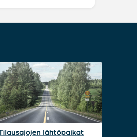
Tilausajojen lähtöpaikat