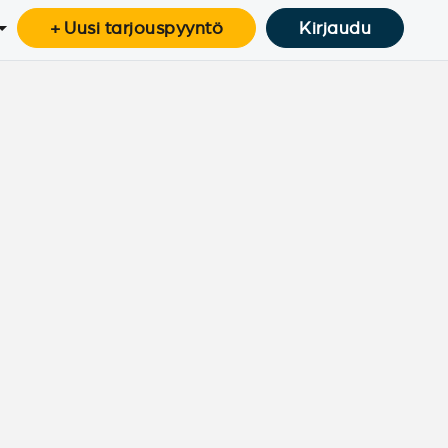
+ Uusi tarjouspyyntö
Kirjaudu