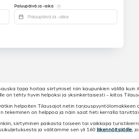
Paluupäivä ja -aika
i
uska tapa hoitaa siirtymiset niin kaupunkien välillä kuin i
 on tehty hyvin helpoksi ja yksinkertaisesti - kiitos Tilaus
yvätkin helpoiten Tilausajot.netin tarjouspyyntölomakkeen a
ekeminen on helppoa ja näin saat heti kerralla tarvittavat 
iin, siirtyminen paikasta toiseen tai vaikkapa turistikierr
ssikuljetuksesta ja välitämme sen yli 160
liikennöitsijöille
, 