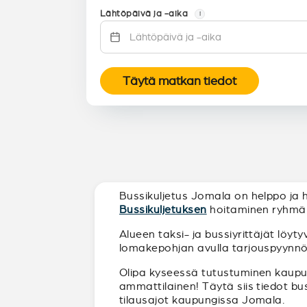
Lähtöpäivä ja -aika
i
Täytä matkan tiedot
Bussikuljetus Jomala on helppo ja ha
Bussikuljetuksen
hoitaminen ryhmälle
Alueen taksi- ja bussiyrittäjät löyt
lomakepohjan avulla tarjouspyynnön t
Olipa kyseessä tutustuminen kaupunk
ammattilainen! Täytä siis tiedot bu
tilausajot kaupungissa Jomala.