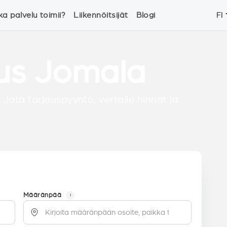
ka palvelu toimii?
Liikennöitsijät
Blogi
FI
tus Jomala
 Jätä tarjouspyyntö, vertaile hinnat ja
Määränpää
i