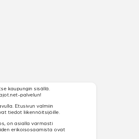
tse kaupungin sisällä.
ajot.net-palvelun!
vulla. Etusivun valmiin
tiedot liikennöitsijöille.
os, on asialla varmasti
joiden erikoisosaamista ovat