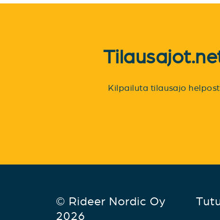
Tilausajot.n
Kilpailuta tilausajo helpo
© Rideer Nordic Oy
Tut
2026