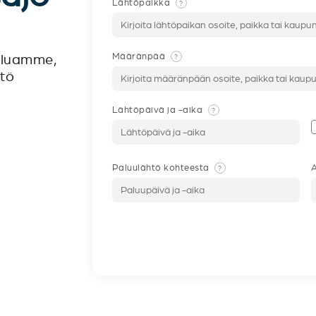
Lähtöpaikka
?
Määränpää
?
veluamme,
ntö
Lähtöpäivä ja -aika
?
Paluulähtö kohteesta
A
?