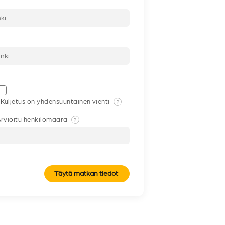
Kuljetus on yhdensuuntainen vienti
?
rvioitu henkilömäärä
?
Täytä matkan tiedot