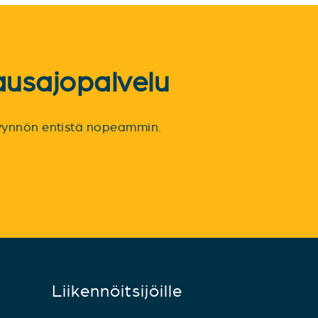
ausajopalvelu
spyynnön entistä nopeammin.
Liikennöitsijöille