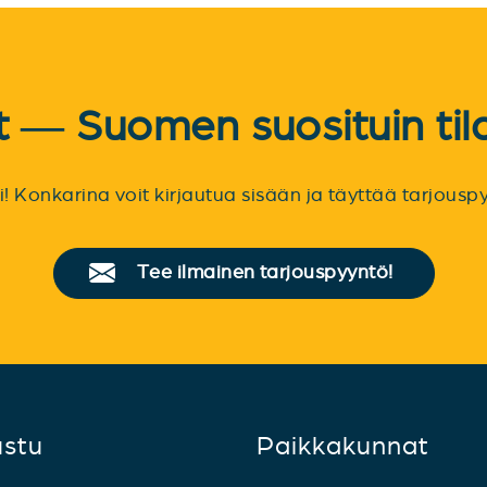
et — Suomen suosituin til
sti! Konkarina voit kirjautua sisään ja täyttää tarjou
Tee ilmainen tarjouspyyntö!
ustu
Paikkakunnat