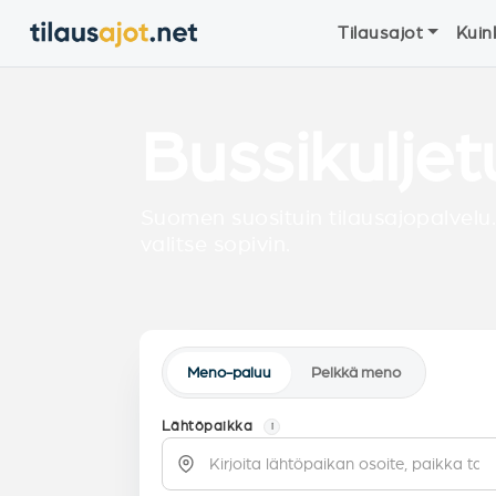
Tilausajot
Kuin
Bussikulje
Suomen suosituin tilausajopalvelu.
valitse sopivin.
Meno-paluu
Pelkkä meno
Lähtöpaikka
i