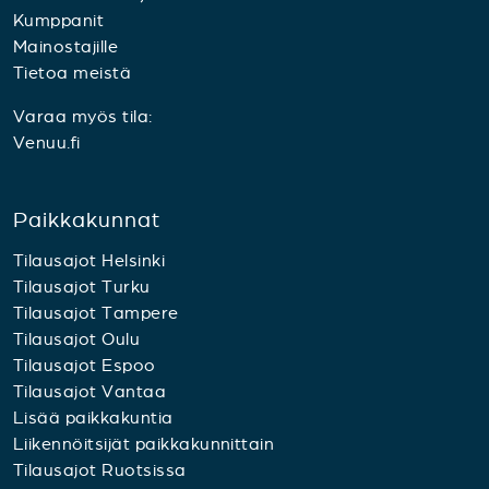
Kumppanit
Mainostajille
Tietoa meistä
Varaa myös tila:
Venuu.fi
Paikkakunnat
Tilausajot Helsinki
Tilausajot Turku
Tilausajot Tampere
Tilausajot Oulu
Tilausajot Espoo
Tilausajot Vantaa
Lisää paikkakuntia
Liikennöitsijät paikkakunnittain
Tilausajot Ruotsissa