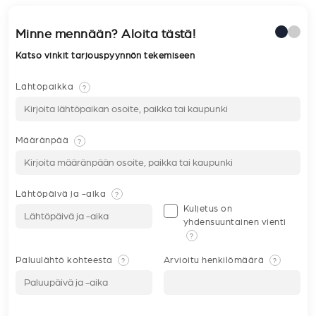
Minne mennään? Aloita tästä!
Katso vinkit tarjouspyynnön tekemiseen
Lähtöpaikka
?
Määränpää
?
Lähtöpäivä ja -aika
?
Kuljetus on
yhdensuuntainen vienti
?
Paluulähtö kohteesta
Arvioitu henkilömäärä
?
?