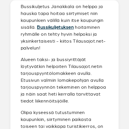
Bussikuljetus Janakkala on helppo ja
hauska tapa hoitaa siirtymiset niin
kaupunkien välillä kuin itse kaupungin
sisällä.
Bussikuljetuksen
hoitaminen
ryhmälle on tehty hyvin helpoksi ja
yksinkertaisesti - kiitos Tilausajot.net-
palvelun!
Alueen taksi- ja bussiyrittäjät
löytyvätkin helpoiten Tilausajot.netin
tarjouspyyntölomakkeen avulla.
Etusivun valmiin lomakepohjan avulla
tarjouspyynnön tekeminen on helppoa
ja näin saat heti kerralla tarvittavat
tiedot liikennöitsijöille.
Olipa kyseessä tutustuminen
kaupunkiin, siirtyminen paikasta
toiseen tai vaikkapa turistikierros, on