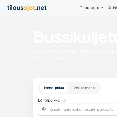
Tilausajot
Kuin
Bussikuljet
Suomen suosituin tilausajopalvelu.
valitse sopivin.
Meno-paluu
Pelkkä meno
Lähtöpaikka
i