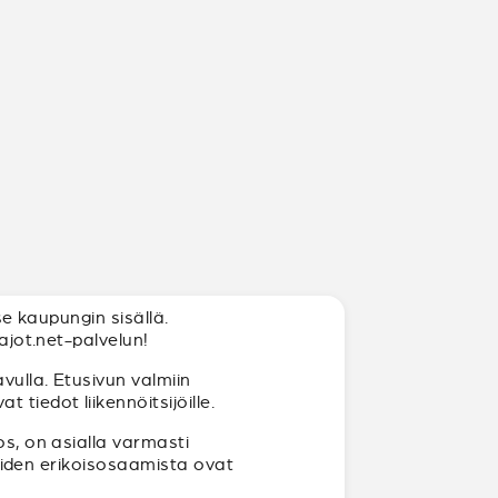
se kaupungin sisällä.
ajot.net-palvelun!
vulla. Etusivun valmiin
tiedot liikennöitsijöille.
os, on asialla varmasti
joiden erikoisosaamista ovat