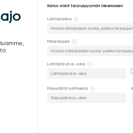
Katso vinkit tarjouspyynnön tekemiseen
sajo
Lähtöpaikka
?
Määränpää
?
veluamme,
ntö
Lähtöpäivä ja -aika
?
Paluulähtö kohteesta
A
?