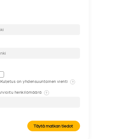
Kuljetus on yhdensuuntainen vienti
?
rvioitu henkilömäärä
?
Täytä matkan tiedot