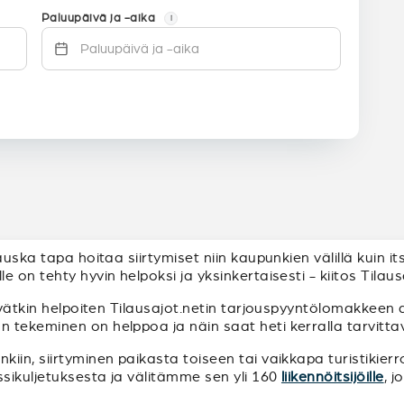
Paluupäivä ja -aika
i
uska tapa hoitaa siirtymiset niin kaupunkien välillä kuin it
 on tehty hyvin helpoksi ja yksinkertaisesti - kiitos Tilaus
yvätkin helpoiten Tilausajot.netin tarjouspyyntölomakkeen a
ekeminen on helppoa ja näin saat heti kerralla tarvittavat 
iin, siirtyminen paikasta toiseen tai vaikkapa turistikierr
ssikuljetuksesta ja välitämme sen yli 160
liikennöitsijöille
, 