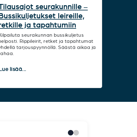
Tilausajot seurakunnille –
Bussikuljetukset leireille,
retkille ja tapahtumiin
Kilpailuta seurakunnan bussikuljetus
helposti. Rippileirit, retket ja tapahtumat
yhdellä tarjouspyynnöllä. Säästä aikaa ja
rahaa.
Lue lisää...