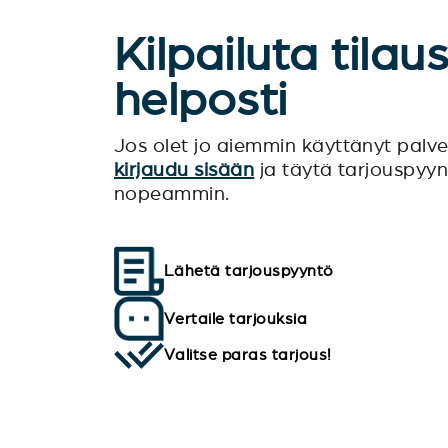
Kilpailuta tilau
helposti
Jos olet jo aiemmin käyttänyt pal
kirjaudu sisään
ja täytä tarjouspyy
nopeammin.
Lähetä tarjouspyyntö
Vertaile tarjouksia
Valitse paras tarjous!