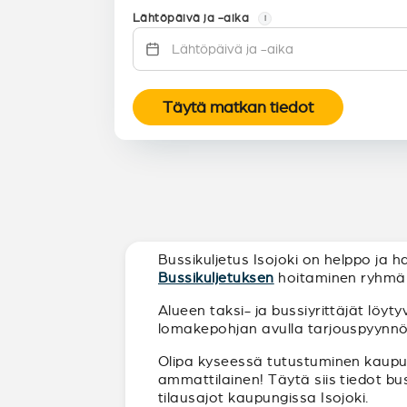
Lähtöpäivä ja -aika
i
Täytä matkan tiedot
Bussikuljetus Isojoki on helppo ja ha
Bussikuljetuksen
hoitaminen ryhmälle
Alueen taksi- ja bussiyrittäjät löyt
lomakepohjan avulla tarjouspyynnön t
Olipa kyseessä tutustuminen kaupunk
ammattilainen! Täytä siis tiedot bu
tilausajot kaupungissa Isojoki.