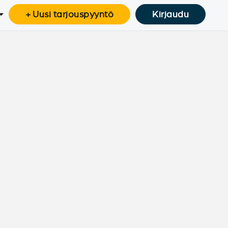
+ Uusi tarjouspyyntö
Kirjaudu