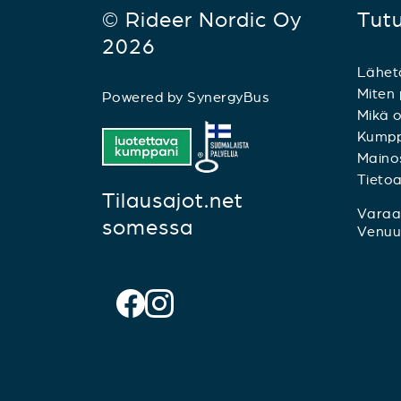
© Rideer Nordic Oy
Tut
2026
Lähet
Miten 
Powered by
SynergyBus
Mikä o
Kumpp
Mainos
Tieto
Tilausajot.net
Varaa 
somessa
Venuu.