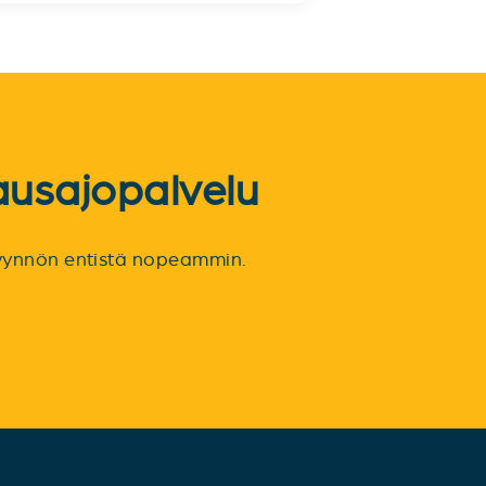
ausajopalvelu
spyynnön entistä nopeammin.