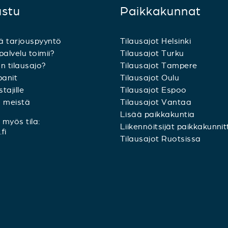
ustu
Paikkakunnat
ä tarjouspyyntö
Tilausajot Helsinki
palvelu toimii?
Tilausajot Turku
n tilausajo?
Tilausajot Tampere
anit
Tilausajot Oulu
tajille
Tilausajot Espoo
a meistä
Tilausajot Vantaa
Lisää paikkakuntia
myös tila:
Liikennöitsijät paikkakunnit
fi
Tilausajot Ruotsissa