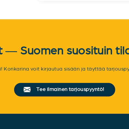
et — Suomen suosituin til
sti! Konkarina voit kirjautua sisään ja täyttää tarjou
Tee ilmainen tarjouspyyntö!