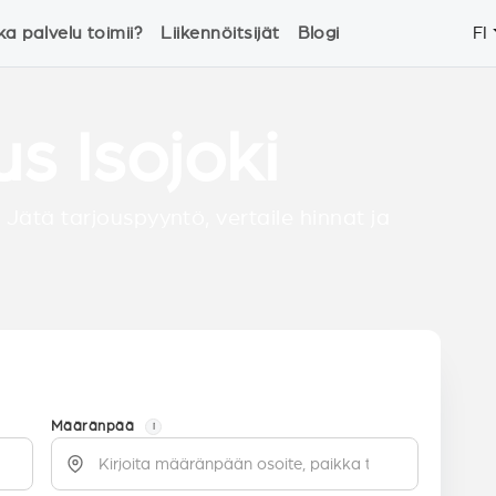
ka palvelu toimii?
Liikennöitsijät
Blogi
FI
us Isojoki
 Jätä tarjouspyyntö, vertaile hinnat ja
Määränpää
i