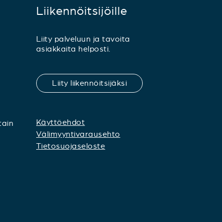
Liikennöitsijöille
Liity palveluun ja tavoita
asiakkaita helposti.
Liity liikennöitsijäksi
Käyttöehdot
tain
Välimyyntivarausehto
Tietosuojaseloste