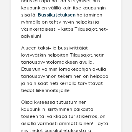
hauska tapa hoitaa siirtymiset niin
kaupunkien välillä kuin itse kaupungin
sisällä.
Bussikuljetuksen
hoitaminen
ryhmälle on tehty hyvin helpoksi ja
yksinkertaisesti - kiitos Tilausajot.net-
palvelun!
Alueen taksi- ja bussiyrittäjät
löytyvätkin helpoiten Tilausajot.netin
tarjouspyyntölomakkeen avulla.
Etusivun valmiin lomakepohjan avulla
tarjouspyynnön tekeminen on helppoa
ja näin saat heti kerralla tarvittavat
tiedot liikennöitsijöille.
Olipa kyseessä tutustuminen
kaupunkiin, siirtyminen paikasta
toiseen tai vaikkapa turistikierros, on
asialla varmasti ammattilainen! Täytä
siis tiedot bussikuljetuksesta ja