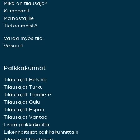
Mikä on tilausajo?
Kumppanit
Mainostajille
Tietoa meistä
Varaa myös tila:
Venuu.fi
Paikkakunnat
Tilausajot Helsinki
Tilausajot Turku
Tilausajot Tampere
Tilausajot Oulu
Tilausajot Espoo
Tilausajot Vantaa
Lisää paikkakuntia
Liikennöitsijät paikkakunnittain
Tilausajot Ruotsissa