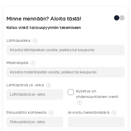
Minne mennään? Aloita tästä!
Katso vinkit tarjouspyynnön tekemiseen
Lähtöpaikka
?
Määränpää
?
Lähtöpäivä ja -aika
?
Kuljetus on
yhdensuuntainen vienti
?
Paluulähtö kohteesta
Arvioitu henkilömäärä
?
?