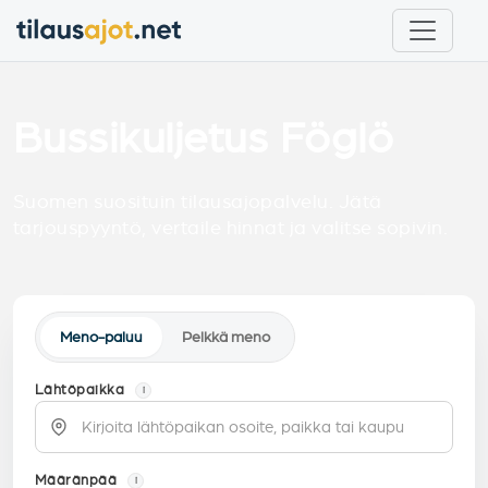
Bussikuljetus Föglö
Suomen suosituin tilausajopalvelu. Jätä
tarjouspyyntö, vertaile hinnat ja valitse sopivin.
Meno-paluu
Pelkkä meno
Lähtöpaikka
i
Määränpää
i