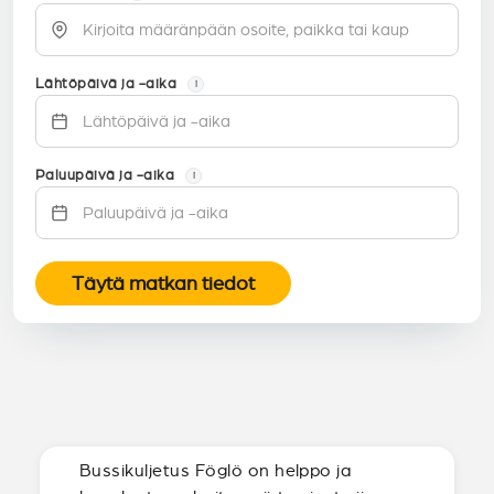
Lähtöpäivä ja -aika
i
Paluupäivä ja -aika
i
Täytä matkan tiedot
Bussikuljetus Föglö on helppo ja