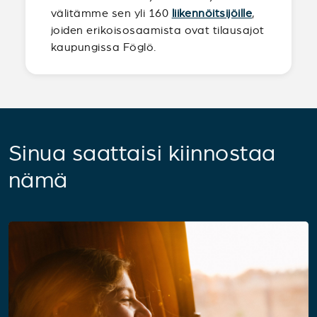
välitämme sen yli 160
liikennöitsijöille
,
joiden erikoisosaamista ovat tilausajot
kaupungissa Föglö.
Sinua saattaisi kiinnostaa
nämä