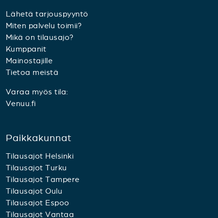
Lähetä tarjouspyyntö
Miten palvelu toimii?
Mikä on tilausajo?
Kumppanit
Mainostajille
Tietoa meistä
Varaa myös tila:
Venuu.fi
Paikkakunnat
Tilausajot Helsinki
Tilausajot Turku
Tilausajot Tampere
Tilausajot Oulu
Tilausajot Espoo
Tilausajot Vantaa