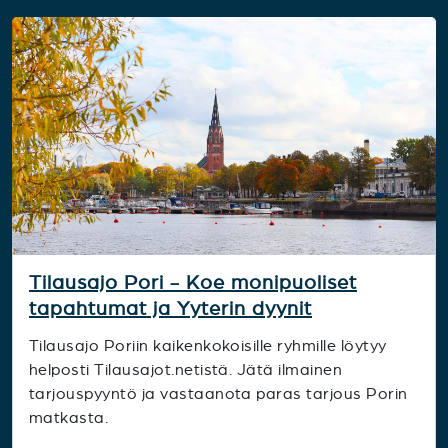
Tilausajo Pori - Koe monipuoliset
tapahtumat ja Yyterin dyynit
Tilausajo Poriin kaikenkokoisille ryhmille löytyy
helposti Tilausajot.netistä. Jätä ilmainen
tarjouspyyntö ja vastaanota paras tarjous Porin
matkasta.