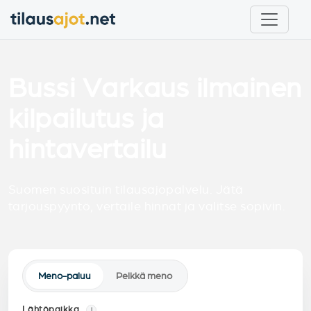
Bussi Varkaus ilmainen
kilpailutus ja
hintavertailu
Suomen suosituin tilausajopalvelu. Jätä
tarjouspyyntö, vertaile hinnat ja valitse sopivin.
Meno-paluu
Pelkkä meno
Lähtöpaikka
i