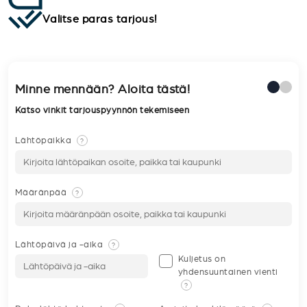
Valitse paras tarjous!
Minne mennään? Aloita tästä!
Katso vinkit tarjouspyynnön tekemiseen
Lähtöpaikka
?
Määränpää
?
Lähtöpäivä ja -aika
?
Kuljetus on
yhdensuuntainen vienti
?