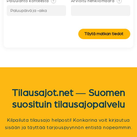
Paluulähtö kohteesta
Arvioitu henkilömäärä
?
?
Täytä matkan tiedot
Tilausajot.net — Suomen
suosituin tilausajopalvelu
Kilpailuta tilausajo helposti! Konkarina voit kirjautua
sisään ja täyttää tarjouspyynnön entistä nopeammin.