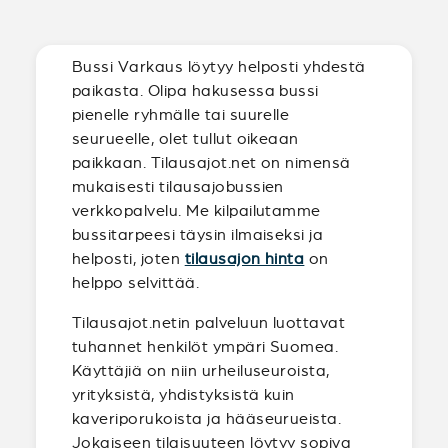
Bussi Varkaus löytyy helposti yhdestä
paikasta. Olipa hakusessa bussi
pienelle ryhmälle tai suurelle
seurueelle, olet tullut oikeaan
paikkaan. Tilausajot.net on nimensä
mukaisesti tilausajobussien
verkkopalvelu. Me kilpailutamme
bussitarpeesi täysin ilmaiseksi ja
helposti, joten
tilausajon hinta
on
helppo selvittää.
Tilausajot.netin palveluun luottavat
tuhannet henkilöt ympäri Suomea.
Käyttäjiä on niin urheiluseuroista,
yrityksistä, yhdistyksistä kuin
kaveriporukoista ja hääseurueista.
Jokaiseen tilaisuuteen löytyy sopiva