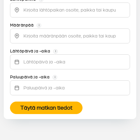
Määränpää
i
Lähtöpäivä ja -aika
i
Paluupäivä ja -aika
i
Täytä matkan tiedot