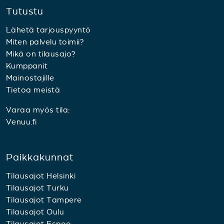
Tutustu
Lähetä tarjouspyyntö
Miten palvelu toimii?
Mikä on tilausajo?
Kumppanit
Mainostajille
Tietoa meistä
Varaa myös tila:
Venuu.fi
Paikkakunnat
Tilausajot Helsinki
Tilausajot Turku
Tilausajot Tampere
Tilausajot Oulu
Tilausajot Espoo