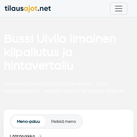
Bussi Ulvila ilmainen
kilpailutus ja
hintavertailu
Suomen suosituin tilausajopalvelu. Jätä
tarjouspyyntö, vertaile hinnat ja valitse sopivin.
Meno-paluu
Pelkkä meno
Lähtöpaikka
i