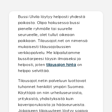
Bussi Ulvila löytyy helposti yhdestä
paikasta. Olipa hakusessa bussi
pienelle ryhmälle tai suurelle
seurueelle, olet tullut oikeaan
paikkaan. Tilausajot.net on nimensä
mukaisesti tilausajobussien
verkkopalvelu. Me kilpailutamme
bussitarpeesi täysin ilmaiseksi ja
helposti, joten
tilausajon hinta
on
helppo selvittää.
Tilausajot.netin palveluun luottavat
tuhannet henkilöt ympäri Suomea.
Käyttäjiä on niin urheiluseuroista,
yrityksistä, yhdistyksistä kuin
kaveriporukoista ja hääseurueista.
Jokaiseen tilaisuuteen löytyy sopiva