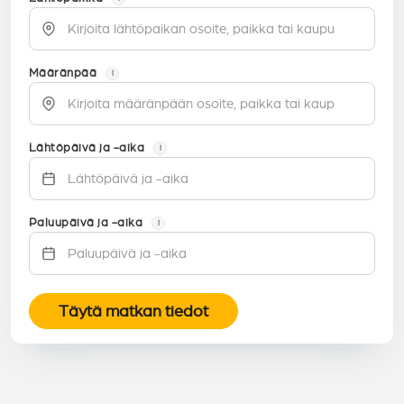
Määränpää
i
Lähtöpäivä ja -aika
i
Paluupäivä ja -aika
i
Täytä matkan tiedot