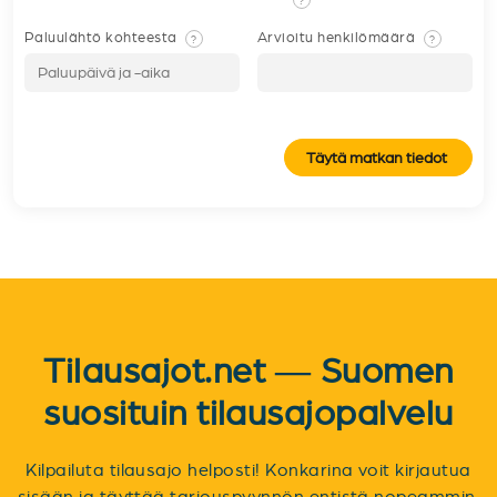
Paluulähtö kohteesta
Arvioitu henkilömäärä
?
?
Täytä matkan tiedot
Tilausajot.net — Suomen
suosituin tilausajopalvelu
Kilpailuta tilausajo helposti! Konkarina voit kirjautua
sisään ja täyttää tarjouspyynnön entistä nopeammin.