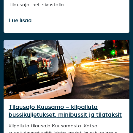
Tilausajot.net-sivustolla.
Lue lisää...
Tilausajo Kuusamo – kilpailuta
bussikuljetukset, minibussit ja tilataksit
Kilpailuta tilausajo Kuusamosta. Katso
suosituimmat reitit, hinta-arviot, bussivuokraus,