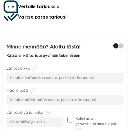
Vertaile tarjouksia
Valitse paras tarjous!
Minne mennään? Aloita tästä!
Katso vinkit tarjouspyynnön tekemiseen
Lähtöpaikka
?
Määränpää
?
Lähtöpäivä ja -aika
?
Kuljetus on
yhdensuuntainen vienti
?