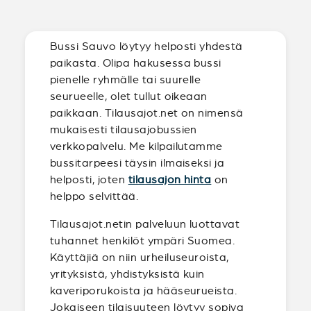
Bussi Sauvo löytyy helposti yhdestä
paikasta. Olipa hakusessa bussi
pienelle ryhmälle tai suurelle
seurueelle, olet tullut oikeaan
paikkaan. Tilausajot.net on nimensä
mukaisesti tilausajobussien
verkkopalvelu. Me kilpailutamme
bussitarpeesi täysin ilmaiseksi ja
helposti, joten
tilausajon hinta
on
helppo selvittää.
Tilausajot.netin palveluun luottavat
tuhannet henkilöt ympäri Suomea.
Käyttäjiä on niin urheiluseuroista,
yrityksistä, yhdistyksistä kuin
kaveriporukoista ja hääseurueista.
Jokaiseen tilaisuuteen löytyy sopiva