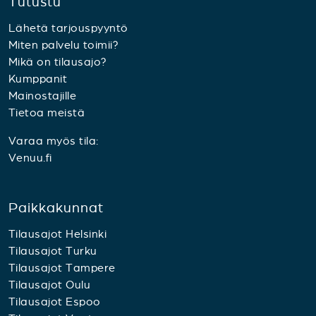
Tutustu
Lähetä tarjouspyyntö
Miten palvelu toimii?
Mikä on tilausajo?
Kumppanit
Mainostajille
Tietoa meistä
Varaa myös tila:
Venuu.fi
Paikkakunnat
Tilausajot Helsinki
Tilausajot Turku
Tilausajot Tampere
Tilausajot Oulu
Tilausajot Espoo