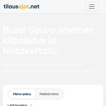
Bussi Sauvo ilmainen
kilpailutus ja
hintavertailu
Suomen suosituin tilausajopalvelu. Jätä
tarjouspyyntö, vertaile hinnat ja valitse sopivin.
Meno-paluu
Pelkkä meno
Lähtöpaikka
i