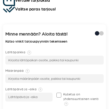
Vertaile tarjouksia
Valitse paras tarjous!
Minne mennään? Aloita tästä!
Katso vinkit tarjouspyynnön tekemiseen
Lähtöpaikka
?
Määränpää
?
Lähtöpäivä ja -aika
?
Kuljetus on
yhdensuuntainen vienti
?