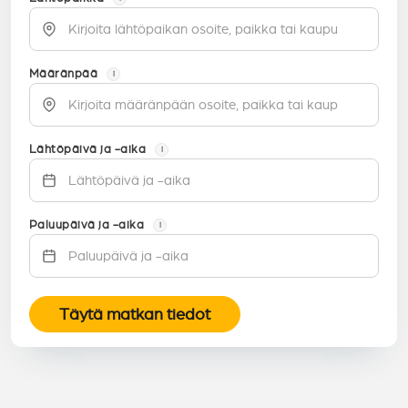
Määränpää
i
Lähtöpäivä ja -aika
i
Paluupäivä ja -aika
i
Täytä matkan tiedot