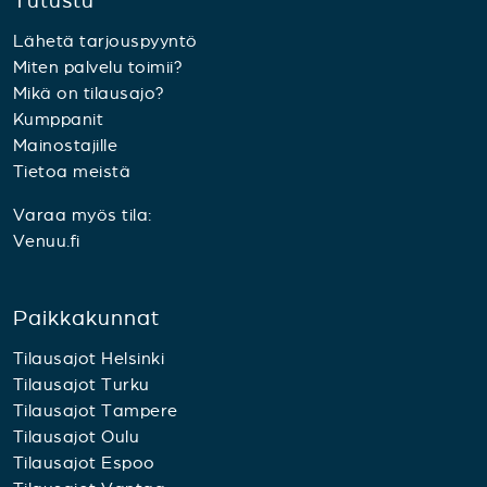
Tutustu
Lähetä tarjouspyyntö
Miten palvelu toimii?
Mikä on tilausajo?
Kumppanit
Mainostajille
Tietoa meistä
Varaa myös tila:
Venuu.fi
Paikkakunnat
Tilausajot Helsinki
Tilausajot Turku
Tilausajot Tampere
Tilausajot Oulu
Tilausajot Espoo