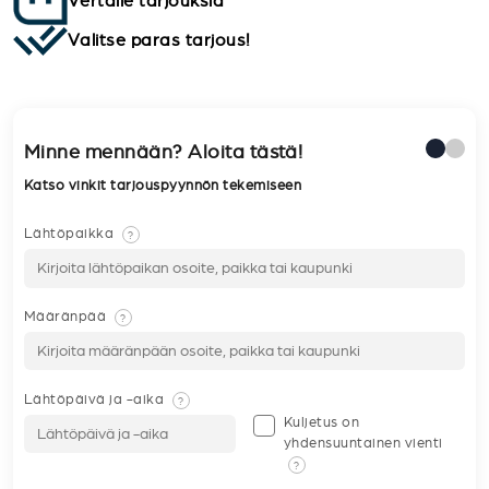
Vertaile tarjouksia
Valitse paras tarjous!
Minne mennään? Aloita tästä!
Katso vinkit tarjouspyynnön tekemiseen
Lähtöpaikka
?
Määränpää
?
Lähtöpäivä ja -aika
?
Kuljetus on
yhdensuuntainen vienti
?