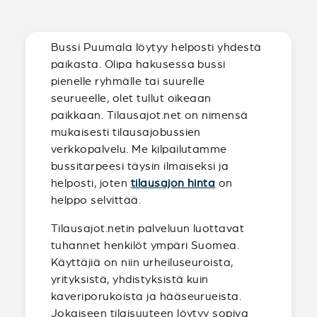
Bussi Puumala löytyy helposti yhdestä
paikasta. Olipa hakusessa bussi
pienelle ryhmälle tai suurelle
seurueelle, olet tullut oikeaan
paikkaan. Tilausajot.net on nimensä
mukaisesti tilausajobussien
verkkopalvelu. Me kilpailutamme
bussitarpeesi täysin ilmaiseksi ja
helposti, joten
tilausajon hinta
on
helppo selvittää.
Tilausajot.netin palveluun luottavat
tuhannet henkilöt ympäri Suomea.
Käyttäjiä on niin urheiluseuroista,
yrityksistä, yhdistyksistä kuin
kaveriporukoista ja hääseurueista.
Jokaiseen tilaisuuteen löytyy sopiva