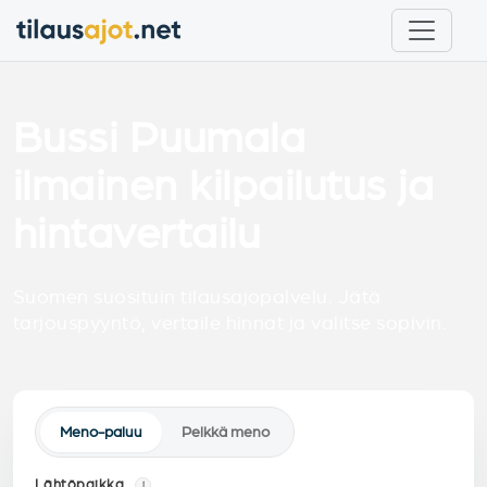
Bussi Puumala
ilmainen kilpailutus ja
hintavertailu
Suomen suosituin tilausajopalvelu. Jätä
tarjouspyyntö, vertaile hinnat ja valitse sopivin.
Meno-paluu
Pelkkä meno
Lähtöpaikka
i