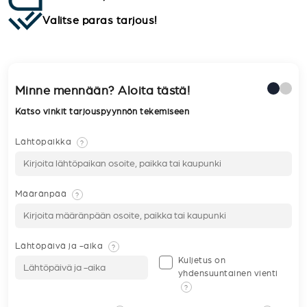
Valitse paras tarjous!
Minne mennään? Aloita tästä!
Katso vinkit tarjouspyynnön tekemiseen
Lähtöpaikka
?
Määränpää
?
Lähtöpäivä ja -aika
?
Kuljetus on
yhdensuuntainen vienti
?