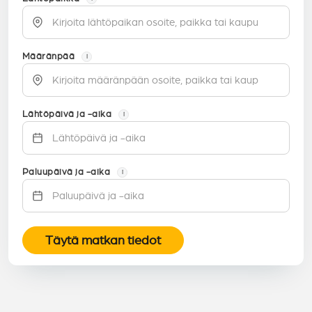
Määränpää
i
Lähtöpäivä ja -aika
i
Paluupäivä ja -aika
i
Täytä matkan tiedot