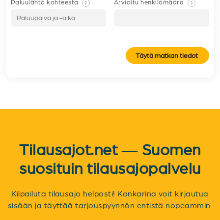
Paluulähtö kohteesta
Arvioitu henkilömäärä
?
?
Täytä matkan tiedot
Tilausajot.net — Suomen
suosituin tilausajopalvelu
Kilpailuta tilausajo helposti! Konkarina voit kirjautua
sisään ja täyttää tarjouspyynnön entistä nopeammin.