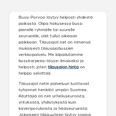
Bussi Porvoo löytyy helposti yhdestä
paikasta. Olipa hakusessa bussi
pienelle ryhmälle tai suurelle
seurueelle, olet tullut oikeaan
paikkaan. Tilausajot.net on nimensä
mukaisesti tilausajobussien
verkkopalvelu. Me kilpailutamme
bussitarpeesi täysin ilmaiseksi ja
helposti, joten
tilausajon hinta
on
helppo selvittää.
Tilausajot.netin palveluun luottavat
tuhannet henkilöt ympäri Suomea.
Käyttäjiä on niin urheiluseuroista,
yrityksistä, yhdistyksistä kuin
kaveriporukoista ja hääseurueista.
Jokaiseen tilaisuuteen löytyy sopiva