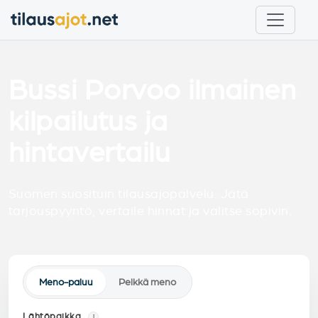
Bussi Porvoo ilmainen
kilpailutus ja
hintavertailu
Suomen suosituin tilausajopalvelu. Jätä
tarjouspyyntö, vertaile hinnat ja valitse sopivin.
Meno-paluu
Pelkkä meno
Lähtöpaikka
i