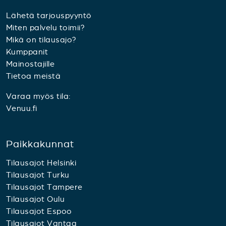
Lähetä tarjouspyyntö
Miten palvelu toimii?
Mikä on tilausajo?
Kumppanit
Mainostajille
Tietoa meistä
Varaa myös tila:
Venuu.fi
Paikkakunnat
Tilausajot Helsinki
Tilausajot Turku
Tilausajot Tampere
Tilausajot Oulu
Tilausajot Espoo
Tilausajot Vantaa