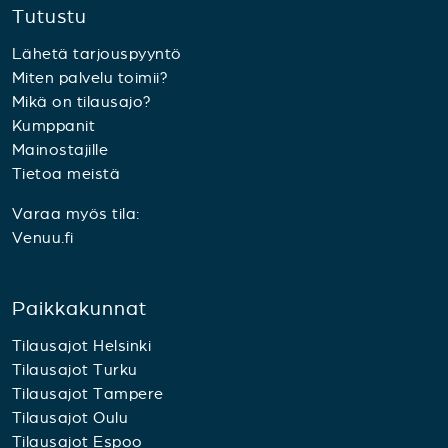
Tutustu
Lähetä tarjouspyyntö
Miten palvelu toimii?
Mikä on tilausajo?
Kumppanit
Mainostajille
Tietoa meistä
Varaa myös tila:
Venuu.fi
Paikkakunnat
Tilausajot Helsinki
Tilausajot Turku
Tilausajot Tampere
Tilausajot Oulu
Tilausajot Espoo