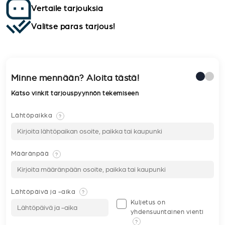
Vertaile tarjouksia
Valitse paras tarjous!
Minne mennään? Aloita tästä!
Katso vinkit tarjouspyynnön tekemiseen
Lähtöpaikka
?
Määränpää
?
Lähtöpäivä ja -aika
?
Kuljetus on
yhdensuuntainen vienti
?