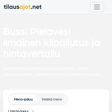
Bussi Pielavesi
ilmainen kilpailutus ja
hintavertailu
Suomen suosituin tilausajopalvelu. Jätä
tarjouspyyntö, vertaile hinnat ja valitse sopivin.
Meno-paluu
Pelkkä meno
Lähtöpaikka
i