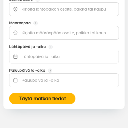
Määränpää
i
Lähtöpäivä ja -aika
i
Paluupäivä ja -aika
i
Täytä matkan tiedot