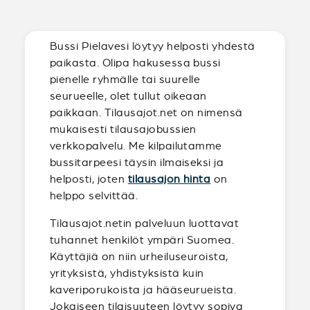
Bussi Pielavesi löytyy helposti yhdestä
paikasta. Olipa hakusessa bussi
pienelle ryhmälle tai suurelle
seurueelle, olet tullut oikeaan
paikkaan. Tilausajot.net on nimensä
mukaisesti tilausajobussien
verkkopalvelu. Me kilpailutamme
bussitarpeesi täysin ilmaiseksi ja
helposti, joten
tilausajon hinta
on
helppo selvittää.
Tilausajot.netin palveluun luottavat
tuhannet henkilöt ympäri Suomea.
Käyttäjiä on niin urheiluseuroista,
yrityksistä, yhdistyksistä kuin
kaveriporukoista ja hääseurueista.
Jokaiseen tilaisuuteen löytyy sopiva