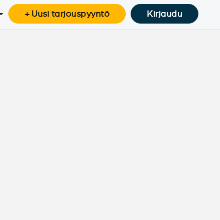
+ Uusi tarjouspyyntö
Kirjaudu