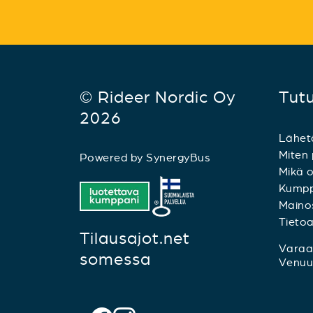
© Rideer Nordic Oy
Tut
2026
Lähet
Miten 
Powered by
SynergyBus
Mikä o
Kumpp
Mainos
Tieto
Tilausajot.net
Varaa 
somessa
Venuu.