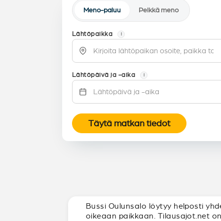
Meno-paluu
Pelkkä meno
Lähtöpaikka
i
Lähtöpäivä ja -aika
i
Täytä matkan tiedot
Bussi Oulunsalo löytyy helposti yhde
oikeaan paikkaan. Tilausajot.net o