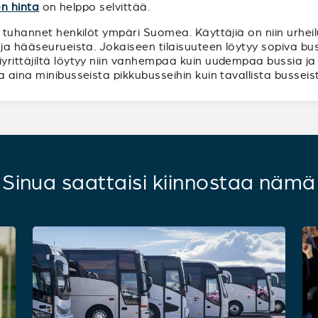
on hinta
on helppo selvittää.
 tuhannet henkilöt ympäri Suomea. Käyttäjiä on niin urheilu
ja hääseurueista. Jokaiseen tilaisuuteen löytyy sopiva bussi
rittäjiltä löytyy niin vanhempaa kuin uudempaa bussia ja b
 aina minibusseista pikkubusseihin kuin tavallista busseist
Sinua saattaisi kiinnostaa nämä