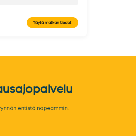
Täytä matkan tiedot
ausajopalvelu
spyynnön entistä nopeammin.