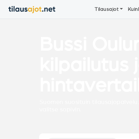
Tilausajot
Kuin
Bussi Oulu
kilpailutus 
hintavertai
Suomen suosituin tilausajopalvelu.
valitse sopivin.