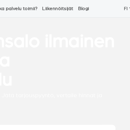
ka palvelu toimii?
Liikennöitsijät
Blogi
FI
nsalo ilmainen
ja
lu
 Jätä tarjouspyyntö, vertaile hinnat ja