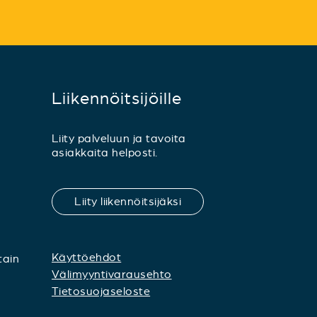
Liikennöitsijöille
Liity palveluun ja tavoita
asiakkaita helposti.
Liity liikennöitsijäksi
Käyttöehdot
tain
Välimyyntivarausehto
Tietosuojaseloste