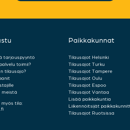
ustu
Paikkakunnat
ä tarjouspyyntö
Tilausajot Helsinki
palvelu toimii?
Tilausajot Turku
n tilausajo?
Tilausajot Tampere
anit
Tilausajot Oulu
tajille
Tilausajot Espoo
a meistä
Tilausajot Vantaa
Lisää paikkakuntia
myös tila:
Liikennöitsijät paikkakunnit
fi
Tilausajot Ruotsissa