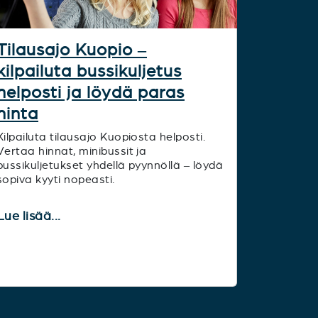
Tilausajo Kuopio –
kilpailuta bussikuljetus
helposti ja löydä paras
hinta
Kilpailuta tilausajo Kuopiosta helposti.
Vertaa hinnat, minibussit ja
bussikuljetukset yhdellä pyynnöllä – löydä
sopiva kyyti nopeasti.
Lue lisää...