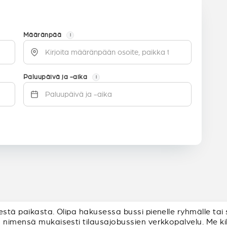
Määränpää
i
Paluupäivä ja -aika
i
stä paikasta. Olipa hakusessa bussi pienelle ryhmälle tai su
n nimensä mukaisesti tilausajobussien verkkopalvelu. Me k