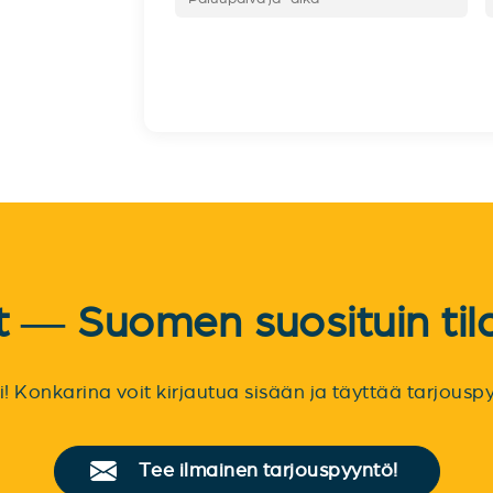
et — Suomen suosituin til
sti! Konkarina voit kirjautua sisään ja täyttää tarjou
Tee ilmainen tarjouspyyntö!