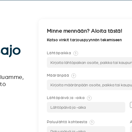
Minne mennään? Aloita tästä!
Katso vinkit tarjouspyynnön tekemiseen
sajo
Lähtöpaikka
?
Määränpää
?
veluamme,
ntö
Lähtöpäivä ja -aika
?
Paluulähtö kohteesta
A
?