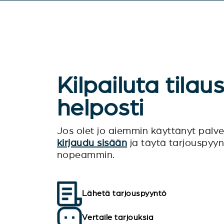
Kilpailuta tilau
helposti
Jos olet jo aiemmin käyttänyt pal
kirjaudu sisään
ja täytä tarjouspyy
nopeammin.
Lähetä tarjouspyyntö
Vertaile tarjouksia