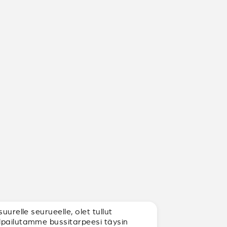
urelle seurueelle, olet tullut
ilpailutamme bussitarpeesi täysin