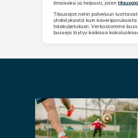
ilmaiseksi ja helposti, joten
tilausaj
Tilausajot.netin palveluun luottavat
yhdistyksistä kuin kaveriporukoista 
hääkuljetuksiin. Verkostomme bussiy
busseja löytyy kaikissa kokoluokissa