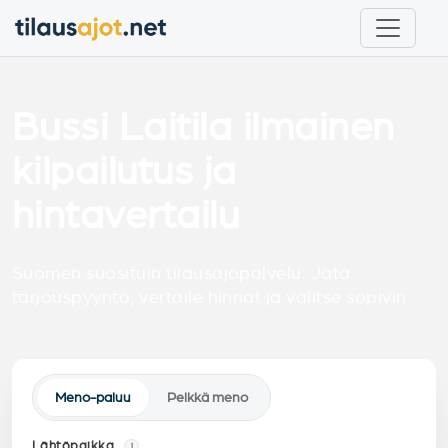
Bussi Laitila ilmainen
kilpailutus ja
hintavertailu
Suomen suosituin tilausajopalvelu. Jätä
tarjouspyyntö, vertaile hinnat ja valitse sopivin.
Meno-paluu
Pelkkä meno
Lähtöpaikka
i