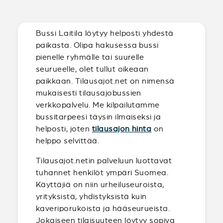
Bussi Laitila löytyy helposti yhdestä
paikasta. Olipa hakusessa bussi
pienelle ryhmälle tai suurelle
seurueelle, olet tullut oikeaan
paikkaan. Tilausajot.net on nimensä
mukaisesti tilausajobussien
verkkopalvelu. Me kilpailutamme
bussitarpeesi täysin ilmaiseksi ja
helposti, joten
tilausajon hinta
on
helppo selvittää.
Tilausajot.netin palveluun luottavat
tuhannet henkilöt ympäri Suomea.
Käyttäjiä on niin urheiluseuroista,
yrityksistä, yhdistyksistä kuin
kaveriporukoista ja hääseurueista.
Jokaiseen tilaisuuteen löytyy sopiva