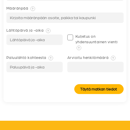
Määränpää
?
Lähtöpäivä ja -aika
?
Kuljetus on
yhdensuuntainen vienti
?
Paluulähtö kohteesta
Arvioitu henkilömäärä
?
?
Täytä matkan tiedot