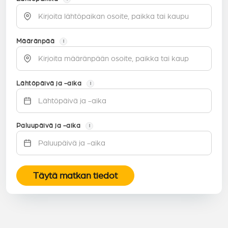
Määränpää
i
Lähtöpäivä ja -aika
i
Paluupäivä ja -aika
i
Täytä matkan tiedot