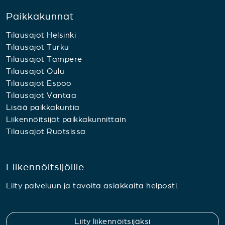
Paikkakunnat
Tilausajot Helsinki
Tilausajot Turku
Tilausajot Tampere
Tilausajot Oulu
Tilausajot Espoo
Tilausajot Vantaa
Lisää paikkakuntia
Liikennöitsijät paikkakunnittain
Tilausajot Ruotsissa
Liikennöitsijöille
Liity palveluun ja tavoita asiakkaita helposti.
Liity liikennöitsijäksi