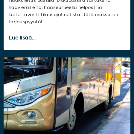
Hääkuljetus bussilla, pikkubussilla tai taksilla
häävieraille tai hääseurueella helposti ja
luotettavasti Tilausajot.netistä. Jätä maksuton
tarjouspyyntö!
Lue lisää...