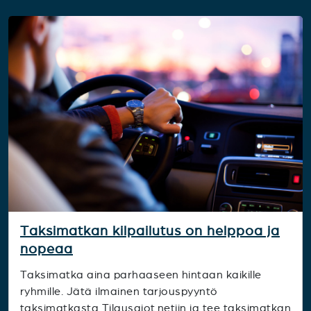
Taksimatkan kilpailutus on helppoa ja
nopeaa
Taksimatka aina parhaaseen hintaan kaikille
ryhmille. Jätä ilmainen tarjouspyyntö
taksimatkasta Tilausajot.netiin ja tee taksimatkan