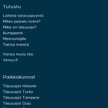
Tutustu
Lähetä tarjouspyyntö
Miten palvelu toimii?
Mikä on tilausajo?
Kumppanit
Mainostajille
Tietoa meistä
Varaa myös tila:
Venuu.fi
Paikkakunnat
Tilausajot Helsinki
Tilausajot Turku
Tilausajot Tampere
Tilausajot Oulu