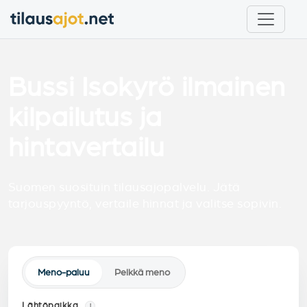
Bussi Isokyrö ilmainen
kilpailutus ja
hintavertailu
Suomen suosituin tilausajopalvelu. Jätä
tarjouspyyntö, vertaile hinnat ja valitse sopivin.
Meno-paluu
Pelkkä meno
Lähtöpaikka
i