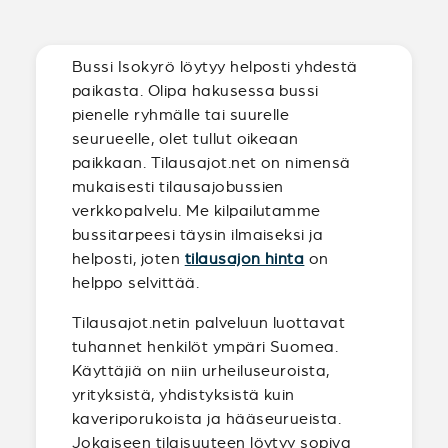
Bussi Isokyrö löytyy helposti yhdestä
paikasta. Olipa hakusessa bussi
pienelle ryhmälle tai suurelle
seurueelle, olet tullut oikeaan
paikkaan. Tilausajot.net on nimensä
mukaisesti tilausajobussien
verkkopalvelu. Me kilpailutamme
bussitarpeesi täysin ilmaiseksi ja
helposti, joten
tilausajon hinta
on
helppo selvittää.
Tilausajot.netin palveluun luottavat
tuhannet henkilöt ympäri Suomea.
Käyttäjiä on niin urheiluseuroista,
yrityksistä, yhdistyksistä kuin
kaveriporukoista ja hääseurueista.
Jokaiseen tilaisuuteen löytyy sopiva