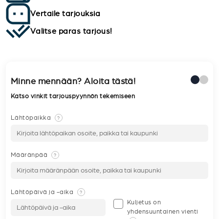
Vertaile tarjouksia
Valitse paras tarjous!
Minne mennään? Aloita tästä!
Katso vinkit tarjouspyynnön tekemiseen
Lähtöpaikka
?
Määränpää
?
Lähtöpäivä ja -aika
?
Kuljetus on
yhdensuuntainen vienti