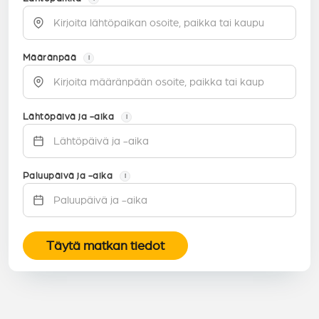
Määränpää
i
Lähtöpäivä ja -aika
i
Paluupäivä ja -aika
i
Täytä matkan tiedot