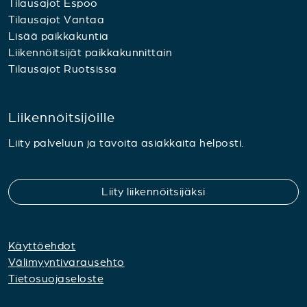
Tilausajot Espoo
Tilausajot Vantaa
Lisää paikkakuntia
Liikennöitsijät paikkakunnittain
Tilausajot Ruotsissa
Liikennöitsijöille
Liity palveluun ja tavoita asiakkaita helposti.
Liity liikennöitsijäksi
Käyttöehdot
Välimyyntivarausehto
Tietosuojaseloste