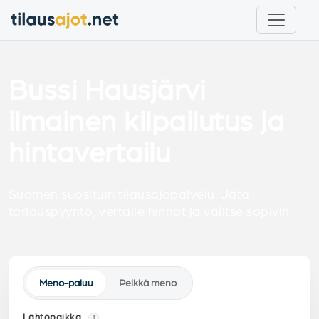
Bussi Hausjärvi
ilmainen kilpailutus ja
hintavertailu
Suomen suosituin tilausajopalvelu. Jätä
tarjouspyyntö, vertaile hinnat ja valitse sopivin.
Meno-paluu
Pelkkä meno
Lähtöpaikka
i