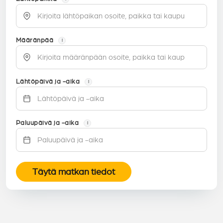
Määränpää
i
Lähtöpäivä ja -aika
i
Paluupäivä ja -aika
i
Täytä matkan tiedot