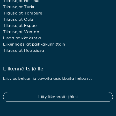
Tilausajot Helsinki
Tilausajot Turku
Tilausajot Tampere
Tilausajot Oulu
Tilausajot Espoo
Tilausajot Vantaa
Lisää paikkakuntia
Liikennöitsijät paikkakunnittain
Tilausajot Ruotsissa
Liikennöitsijöille
Liity palveluun ja tavoita asiakkaita helposti.
Liity liikennöitsijäksi