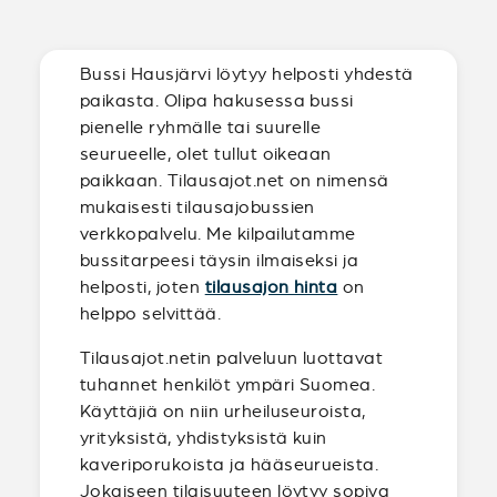
Bussi Hausjärvi löytyy helposti yhdestä
paikasta. Olipa hakusessa bussi
pienelle ryhmälle tai suurelle
seurueelle, olet tullut oikeaan
paikkaan. Tilausajot.net on nimensä
mukaisesti tilausajobussien
verkkopalvelu. Me kilpailutamme
bussitarpeesi täysin ilmaiseksi ja
helposti, joten
tilausajon hinta
on
helppo selvittää.
Tilausajot.netin palveluun luottavat
tuhannet henkilöt ympäri Suomea.
Käyttäjiä on niin urheiluseuroista,
yrityksistä, yhdistyksistä kuin
kaveriporukoista ja hääseurueista.
Jokaiseen tilaisuuteen löytyy sopiva