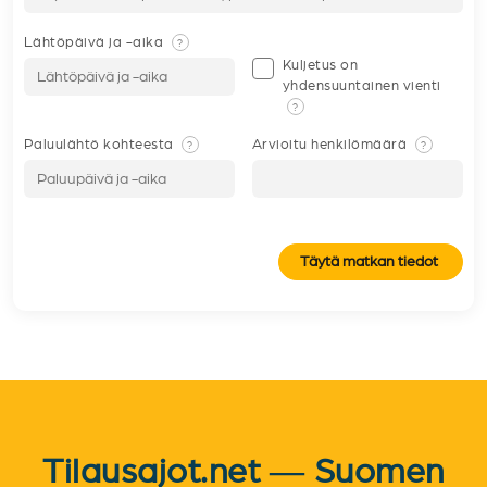
Lähtöpäivä ja -aika
?
Kuljetus on
yhdensuuntainen vienti
?
Paluulähtö kohteesta
Arvioitu henkilömäärä
?
?
Täytä matkan tiedot
Tilausajot.net — Suomen