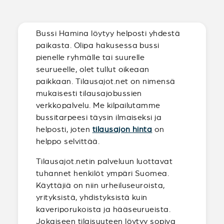
Bussi Hamina löytyy helposti yhdestä
paikasta. Olipa hakusessa bussi
pienelle ryhmälle tai suurelle
seurueelle, olet tullut oikeaan
paikkaan. Tilausajot.net on nimensä
mukaisesti tilausajobussien
verkkopalvelu. Me kilpailutamme
bussitarpeesi täysin ilmaiseksi ja
helposti, joten
tilausajon hinta
on
helppo selvittää.
Tilausajot.netin palveluun luottavat
tuhannet henkilöt ympäri Suomea.
Käyttäjiä on niin urheiluseuroista,
yrityksistä, yhdistyksistä kuin
kaveriporukoista ja hääseurueista.
Jokaiseen tilaisuuteen löytyy sopiva