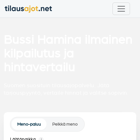
Bussi Hamina ilmainen
kilpailutus ja
hintavertailu
Suomen suosituin tilausajopalvelu. Jätä
tarjouspyyntö, vertaile hinnat ja valitse sopivin.
Meno-paluu
Pelkkä meno
Lähtöpaikka
i