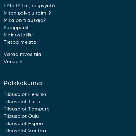
Lähetä tarjouspyyntö
Miten palvelu toimii?
Mikä on tilausajo?
Kumppanit
Mainostajille
Tietoa meistä
Varaa myös tila:
Venuu.fi
Paikkakunnat
Tilausajot Helsinki
Tilausajot Turku
Tilausajot Tampere
Tilausajot Oulu
Tilausajot Espoo
Tilausajot Vantaa