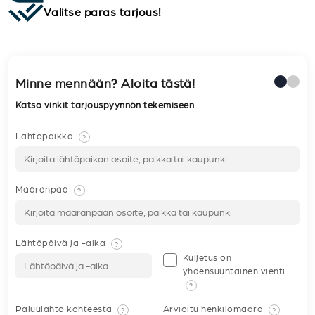
Valitse paras tarjous!
Minne mennään? Aloita tästä!
Katso vinkit tarjouspyynnön tekemiseen
Lähtöpaikka
?
Määränpää
?
Lähtöpäivä ja -aika
?
Kuljetus on
yhdensuuntainen vienti
?
Paluulähtö kohteesta
Arvioitu henkilömäärä
?
?