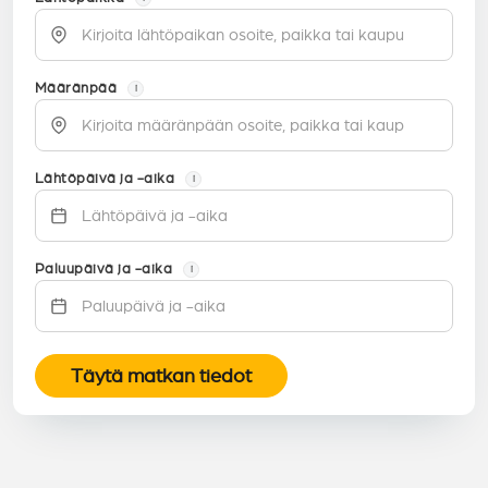
Määränpää
i
Lähtöpäivä ja -aika
i
Paluupäivä ja -aika
i
Täytä matkan tiedot