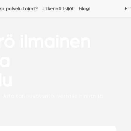
ka palvelu toimii?
Liikennöitsijät
Blogi
FI
rö ilmainen
ja
lu
 Jätä tarjouspyyntö, vertaile hinnat ja