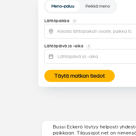
Meno-paluu
Pelkkä meno
Lähtöpaikka
i
Lähtöpäivä ja -aika
i
Täytä matkan tiedot
Bussi Eckerö löytyy helposti yhdestä
paikkaan. Tilausajot.net on nimensä