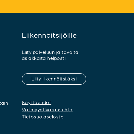
Liikennöitsijöille
Liity palveluun ja tavoita
asiakkaita helposti.
Liity liikennöitsijäksi
Käyttöehdot
tain
Välimyyntivarausehto
Tietosuojaseloste