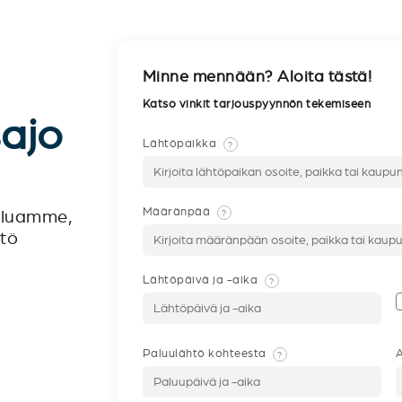
Minne mennään? Aloita tästä!
Katso vinkit tarjouspyynnön tekemiseen
sajo
Lähtöpaikka
?
Määränpää
?
veluamme,
ntö
Lähtöpäivä ja -aika
?
Paluulähtö kohteesta
A
?