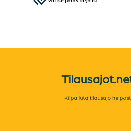
Valitse paras tarjous!
Tilausajot.n
Kilpailuta tilausajo helpo