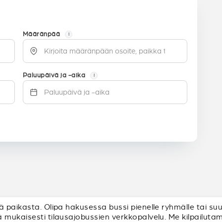
Määränpää
i
Paluupäivä ja -aika
i
 paikasta. Olipa hakusessa bussi pienelle ryhmälle tai suur
 mukaisesti tilausajobussien verkkopalvelu. Me kilpailuta