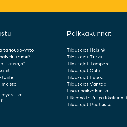
ustu
Paikkakunnat
ä tarjouspyyntö
Tilausajot Helsinki
palvelu toimii?
Tilausajot Turku
n tilausajo?
Tilausajot Tampere
anit
Tilausajot Oulu
tajille
Tilausajot Espoo
a meistä
Tilausajot Vantaa
Lisää paikkakuntia
myös tila:
Liikennöitsijät paikkakunnit
fi
Tilausajot Ruotsissa