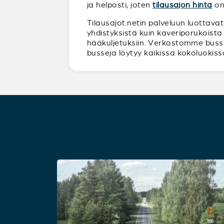
ja helposti, joten
tilausajon hinta
on
Tilausajot.netin palveluun luottavat
yhdistyksistä kuin kaveriporukoista 
hääkuljetuksiin. Verkostomme bussiy
busseja löytyy kaikissa kokoluokissa