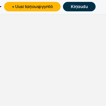
+ Uusi tarjouspyyntö
Kirjaudu