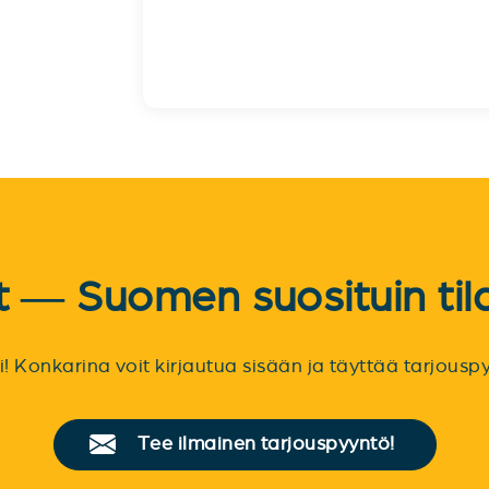
et — Suomen suosituin til
sti! Konkarina voit kirjautua sisään ja täyttää tarjou
Tee ilmainen tarjouspyyntö!