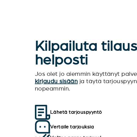
Kilpailuta tilau
helposti
Jos olet jo aiemmin käyttänyt pal
kirjaudu sisään
ja täytä tarjouspyy
nopeammin.
Lähetä tarjouspyyntö
Vertaile tarjouksia