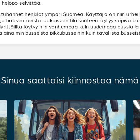
 helppo selvittää.
 tuhannet henkilöt ympäri Suomea. Käyttäjiä on niin urheilu
ja hääseurueista. Jokaiseen tilaisuuteen löytyy sopiva bussi
rittäjiltä löytyy niin vanhempaa kuin uudempaa bussia ja b
 aina minibusseista pikkubusseihin kuin tavallista busseist
Sinua saattaisi kiinnostaa nämä