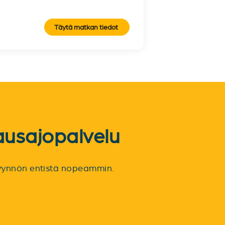
Täytä matkan tiedot
ausajopalvelu
spyynnön entistä nopeammin.