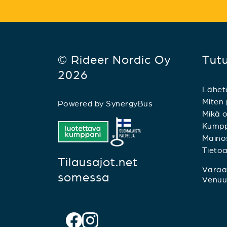
© Rideer Nordic Oy
Tut
2026
Lähet
Miten 
Powered by
SynergyBus
Mikä o
Kumpp
Mainos
Tieto
Tilausajot.net
Varaa 
somessa
Venuu.