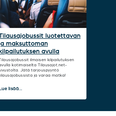
Tilausajobussit luotettavan
ja maksuttoman
kilpailutuksen avulla
Tilausajobussit ilmaisen kilpailutuksen
avulla kotimaiselta Tilausajot.net-
sivustolta. Jätä tarjouspyyntö
tilausajobussista ja varaa matka!
Lue lisää...