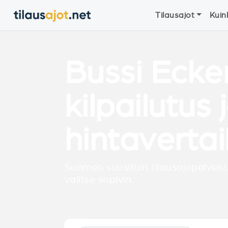
Tilausajot
Kuin
Bussi Ecke
kilpailutus 
hintavertai
Suomen suosituin tilausajopalvelu.
valitse sopivin.