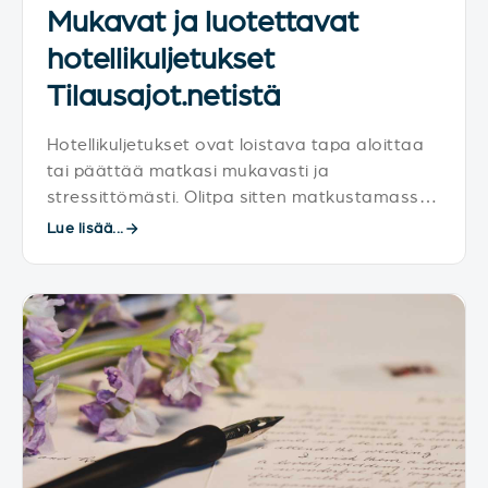
Mukavat ja luotettavat
hotellikuljetukset
Tilausajot.netistä
Hotellikuljetukset ovat loistava tapa aloittaa
tai päättää matkasi mukavasti ja
stressittömästi. Olitpa sitten matkustamassa
yksin tai suuremmalla ryhmällä, minibussi- tai
Lue lisää...
bussikuljetus on kätevä ratkaisu, joka takaa
sujuvan siirtymisen hotellin