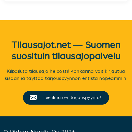
Tilausajot.net — Suomen
suosituin tilausajopalvelu
Kilpailuta tilausajo helposti! Konkarina voit kirjautua
sisään ja täyttää tarjouspyynnön entistä nopeammin.
Tee ilmainen tarjouspyyntö!
© Rideer Nordic Oy 2026