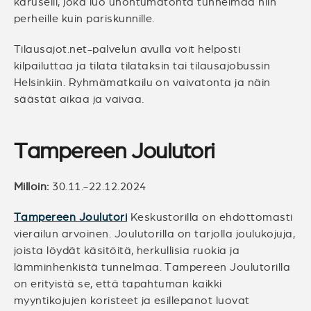
karuselli, joka luo unohtumatonta tunnelmaa niin
perheille kuin pariskunnille.
Tilausajot.net-palvelun avulla voit helposti
kilpailuttaa ja tilata tilataksin tai tilausajobussin
Helsinkiin. Ryhmämatkailu on vaivatonta ja näin
säästät aikaa ja vaivaa.
Tampereen Joulutori
Milloin:
30.11.-22.12.2024
Tampereen Joulutori
Keskustorilla on ehdottomasti
vierailun arvoinen. Joulutorilla on tarjolla joulukojuja,
joista löydät käsitöitä, herkullisia ruokia ja
lämminhenkistä tunnelmaa. Tampereen Joulutorilla
on erityistä se, että tapahtuman kaikki
myyntikojujen koristeet ja esillepanot luovat