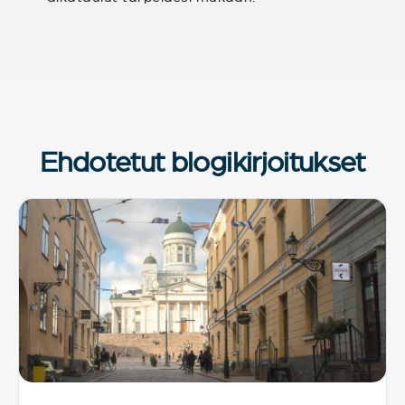
Ehdotetut blogikirjoitukset