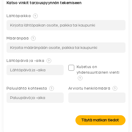
Katso vinkit tarjouspyynnön tekemiseen
Lähtöpaikka
?
Määränpää
?
Lähtöpäivä ja -aika
?
Kuljetus on
yhdensuuntainen vienti
?
Paluulähtö kohteesta
Arvioitu henkilömäärä
?
?
Täytä matkan tiedot