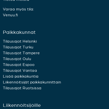
Varaa myös tila:
Venuu.fi
Paikkakunnat
Tilausajot Helsinki
Tilausajot Turku
Tilausajot Tampere
Tilausajot Oulu
Tilausajot Espoo
Tilausajot Vantaa
Lisää paikkakuntia
Liikennöitsijät paikkakunnittain
Tilausajot Ruotsissa
Liikennöitsijöille