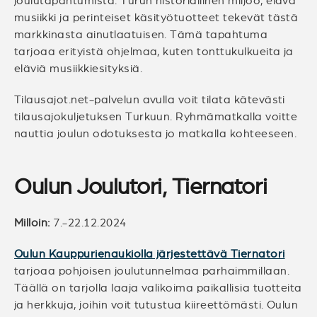
joulutapahtumista. Turun historiallinen miljöö, elävä
musiikki ja perinteiset käsityötuotteet tekevät tästä
markkinasta ainutlaatuisen. Tämä tapahtuma
tarjoaa erityistä ohjelmaa, kuten tonttukulkueita ja
eläviä musiikkiesityksiä.
Tilausajot.net-palvelun avulla voit tilata kätevästi
tilausajokuljetuksen Turkuun. Ryhmämatkalla voitte
nauttia joulun odotuksesta jo matkalla kohteeseen.
Oulun Joulutori, Tiernatori
Milloin:
7.-22.12.2024
Oulun Kauppurienaukiolla järjestettävä Tiernatori
tarjoaa pohjoisen joulutunnelmaa parhaimmillaan.
Täällä on tarjolla laaja valikoima paikallisia tuotteita
ja herkkuja, joihin voit tutustua kiireettömästi. Oulun