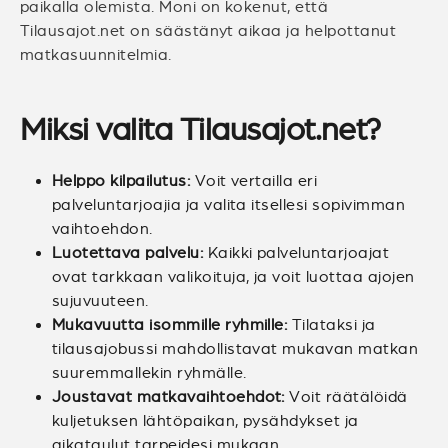
paikalla olemista. Moni on kokenut, että
Tilausajot.net on säästänyt aikaa ja helpottanut
matkasuunnitelmia.
Miksi valita Tilausajot.net?
Helppo kilpailutus:
Voit vertailla eri
palveluntarjoajia ja valita itsellesi sopivimman
vaihtoehdon.
Luotettava palvelu:
Kaikki palveluntarjoajat
ovat tarkkaan valikoituja, ja voit luottaa ajojen
sujuvuuteen.
Mukavuutta isommille ryhmille:
Tilataksi ja
tilausajobussi mahdollistavat mukavan matkan
suuremmallekin ryhmälle.
Joustavat matkavaihtoehdot:
Voit räätälöidä
kuljetuksen lähtöpaikan, pysähdykset ja
aikataulut tarpeidesi mukaan.