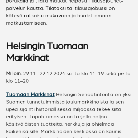
porukalla ja tilata matkat helposti Tilausajot.net-
palvelun kautta. Tilataksi tai tilausajobussi on
kätevä ratkaisu mukavaan ja huolettomaan
matkustamiseen.
Helsingin Tuomaan
Markkinat
Milloin:
29.11.–22.12.2024 su–to klo 11–19 sekä pe–la
klo 11–20
Tuomaan Markkinat
Helsingin Senaatintorilla on yksi
Suomen tunnetuimmista joulumarkkinoista ja sen
upea sijainti historiallisessa miljöössä tekee siitä
erityisen. Tapahtumassa on tarjolla paljon
käsityöläisten tuotteita, herkkuja ja ohjelmaa
kaikenikäisille. Markkinoiden keskiössä on kaunis