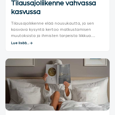
Tilausajoliikenne vahvassa
kasvussa
Tilausajoliikenne elää nousukautta, ja sen
kasvava kysyntä kertoo matkustamisen
muutoksista ja ihmisten tarpeista liikkua
joustavasti ja ympäristöystävällisesti.
Lue lisää...