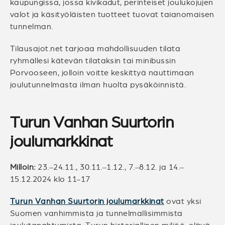
kaupungissa, jossa kivikadut, perinteiset joulukojujen
valot ja käsityöläisten tuotteet tuovat taianomaisen
tunnelman.
Tilausajot.net tarjoaa mahdollisuuden tilata
ryhmällesi kätevän tilataksin tai minibussin
Porvooseen, jolloin voitte keskittyä nauttimaan
joulutunnelmasta ilman huolta pysäköinnistä.
Turun Vanhan Suurtorin
joulumarkkinat
Milloin:
23.–24.11., 30.11.–1.12., 7.–8.12. ja 14.–
15.12.2024 klo 11-17
Turun Vanhan Suurtorin joulumarkkinat
ovat yksi
Suomen vanhimmista ja tunnelmallisimmista