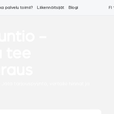
ka palvelu toimii?
Liikennöitsijät
Blogi
FI
untio -
a tee
raus
 Jätä tarjouspyyntö, vertaile hinnat ja