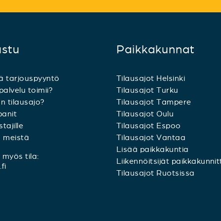
ustu
Paikkakunnat
ä tarjouspyyntö
Tilausajot Helsinki
palvelu toimii?
Tilausajot Turku
n tilausajo?
Tilausajot Tampere
anit
Tilausajot Oulu
tajille
Tilausajot Espoo
a meistä
Tilausajot Vantaa
Lisää paikkakuntia
myös tila:
Liikennöitsijät paikkakunnit
fi
Tilausajot Ruotsissa