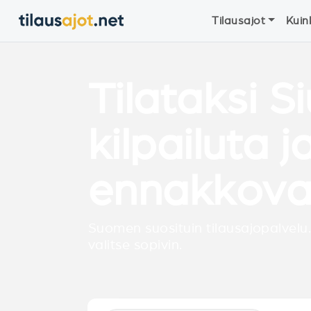
Tilausajot
Kuin
Tilataksi Si
kilpailuta j
ennakkova
Suomen suosituin tilausajopalvelu.
valitse sopivin.