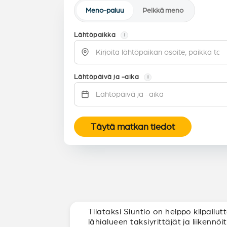
Meno-paluu
Pelkkä meno
Lähtöpaikka
i
Lähtöpäivä ja -aika
i
Täytä matkan tiedot
Tilataksi Siuntio on helppo kilpail
lähialueen taksiyrittäjät ja liikennö