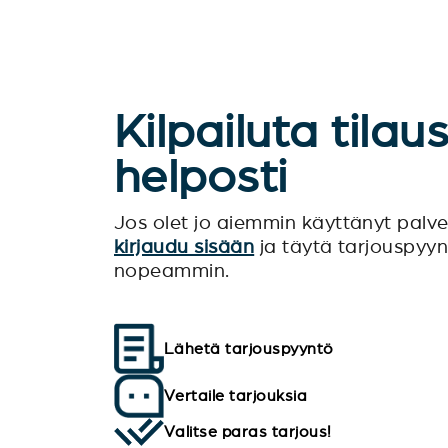
Kilpailuta tilau
helposti
Jos olet jo aiemmin käyttänyt pal
kirjaudu sisään
ja täytä tarjouspyy
nopeammin.
Lähetä tarjouspyyntö
Vertaile tarjouksia
Valitse paras tarjous!