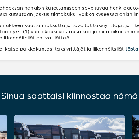
kahdeksan henkilön kuljettamiseen soveltuvaa henkilöautoa
ia kutsutaan joskus tilataksiksi, vaikka kyseessä onkin lin
n lomakkeen kautta maksutta ja tavoitat taksiyrittäjät ja li
tään yksi (1) vuorokausi vastausaikaa ja mitä aikaisemmin
liikennöitsijät ehtivät jättää.
sia, katso paikkakuntasi taksiyrittäjät ja liikennöitsijät
tästa
Sinua saattaisi kiinnostaa nämä