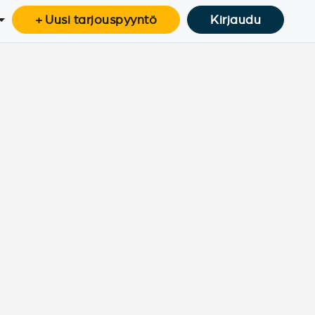
+ Uusi tarjouspyyntö
Kirjaudu