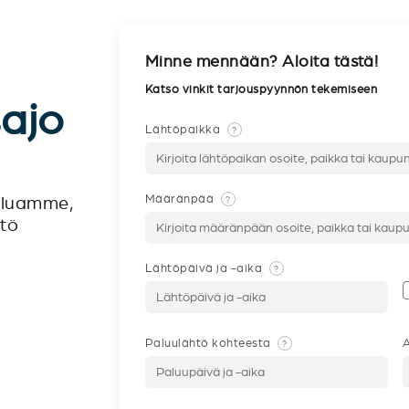
Minne mennään? Aloita tästä!
Katso vinkit tarjouspyynnön tekemiseen
sajo
Lähtöpaikka
?
Määränpää
?
veluamme,
ntö
Lähtöpäivä ja -aika
?
Paluulähtö kohteesta
A
?