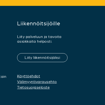
Liikennöitsijöille
Liity palveluun ja tavoita
asiakkaita helposti.
Liity liikennöitsijäksi
Käyttöehdot
tain
Välimyyntivarausehto
Tietosuojaseloste