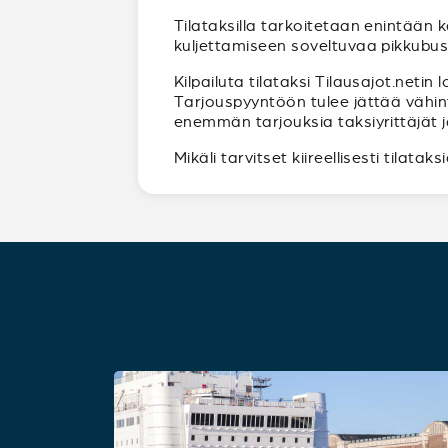
Tilataksilla tarkoitetaan enintään 
kuljettamiseen soveltuvaa pikkubuss
Kilpailuta tilataksi Tilausajot.neti
Tarjouspyyntöön tulee jättää vähin
enemmän tarjouksia taksiyrittäjät ja 
Mikäli tarvitset kiireellisesti tilatak