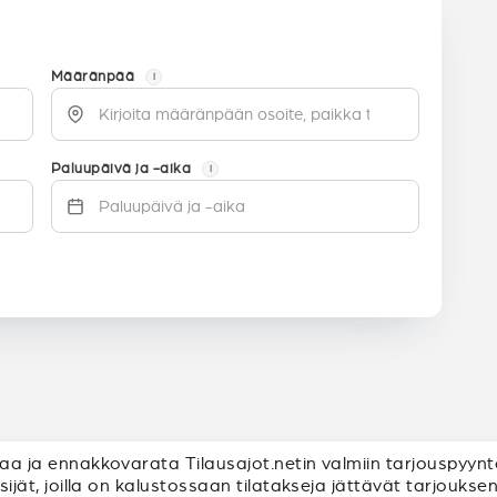
Määränpää
i
Paluupäivä ja -aika
i
uttaa ja ennakkovarata Tilausajot.netin valmiin tarjouspyyn
itsijät, joilla on kalustossaan tilatakseja jättävät tarjouk