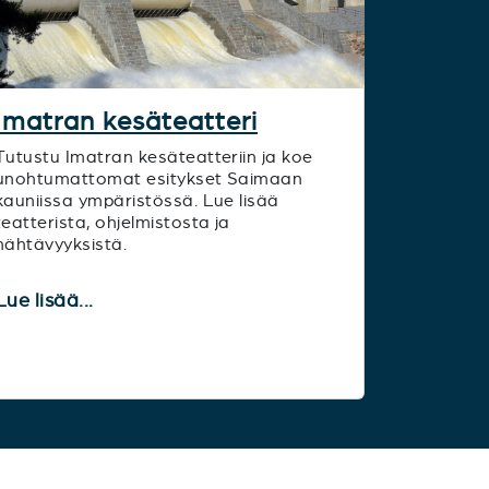
Imatran kesäteatteri
Tutustu Imatran kesäteatteriin ja koe
unohtumattomat esitykset Saimaan
kauniissa ympäristössä. Lue lisää
teatterista, ohjelmistosta ja
nähtävyyksistä.
Lue lisää...