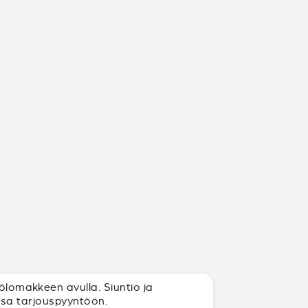
tölomakkeen avulla. Siuntio ja
sensa tarjouspyyntöön.