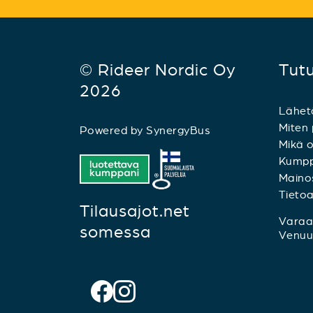
© Rideer Nordic Oy
Tut
2026
Lähet
Miten 
Powered by
SynergyBus
Mikä o
Kumpp
Mainos
Tieto
Tilausajot.net
Varaa 
somessa
Venuu.