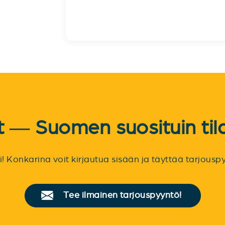
et — Suomen suosituin til
sti! Konkarina voit kirjautua sisään ja täyttää tarjou
Tee ilmainen tarjouspyyntö!