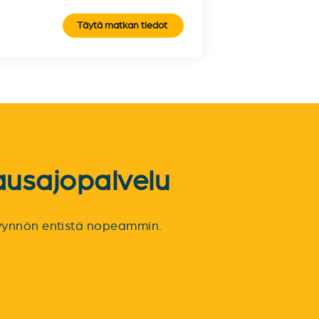
Täytä matkan tiedot
ausajopalvelu
spyynnön entistä nopeammin.