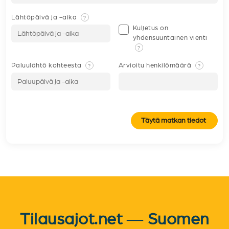
Lähtöpäivä ja -aika
?
Kuljetus on
yhdensuuntainen vienti
?
Paluulähtö kohteesta
Arvioitu henkilömäärä
?
?
Täytä matkan tiedot
Tilausajot.net — Suomen