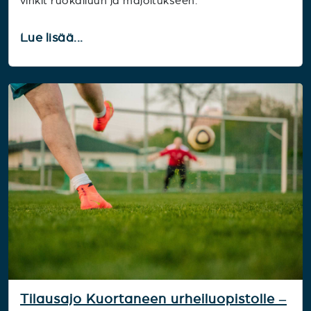
vinkit ruokailuun ja majoitukseen.
Lue lisää...
Tilausajo Kuortaneen urheiluopistolle –