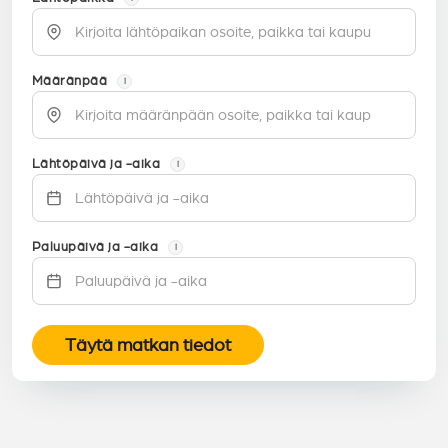
Määränpää
i
Lähtöpäivä ja -aika
i
Paluupäivä ja -aika
i
Täytä matkan tiedot