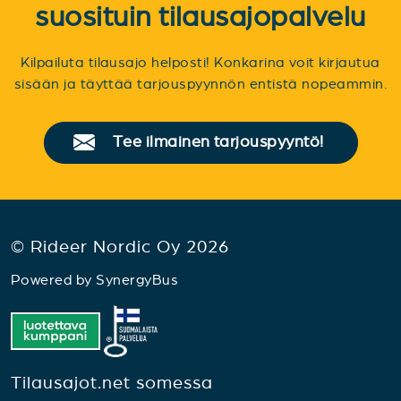
suosituin tilausajopalvelu
Kilpailuta tilausajo helposti! Konkarina voit kirjautua
sisään ja täyttää tarjouspyynnön entistä nopeammin.
Tee ilmainen tarjouspyyntö!
© Rideer Nordic Oy 2026
Powered by
SynergyBus
Tilausajot.net somessa