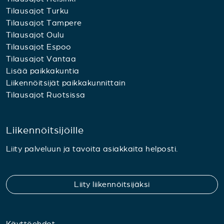
Tilausajot Turku
Tilausajot Tampere
Tilausajot Oulu
Tilausajot Espoo
Tilausajot Vantaa
Lisää paikkakuntia
Liikennöitsijät paikkakunnittain
Tilausajot Ruotsissa
Liikennöitsijöille
Liity palveluun ja tavoita asiakkaita helposti.
Liity liikennöitsijäksi
Käyttöehdot