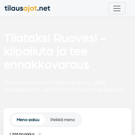
Tilataksi Ruovesi -
kilpailuta ja tee
ennakkovaraus
Suomen suosituin tilausajopalvelu. Jätä
tarjouspyyntö, vertaile hinnat ja valitse sopivin.
Meno-paluu
Pelkkä meno
Lähtöpaikka
i