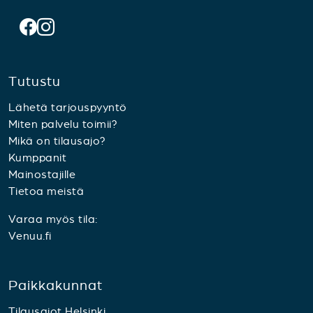
Tutustu
Lähetä tarjouspyyntö
Miten palvelu toimii?
Mikä on tilausajo?
Kumppanit
Mainostajille
Tietoa meistä
Varaa myös tila:
Venuu.fi
Paikkakunnat
Tilausajot Helsinki