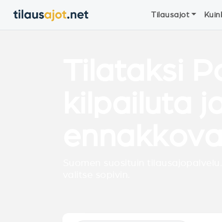
Tilausajot
Kuin
Tilataksi P
kilpailuta j
ennakkova
Suomen suosituin tilausajopalvelu.
valitse sopivin.