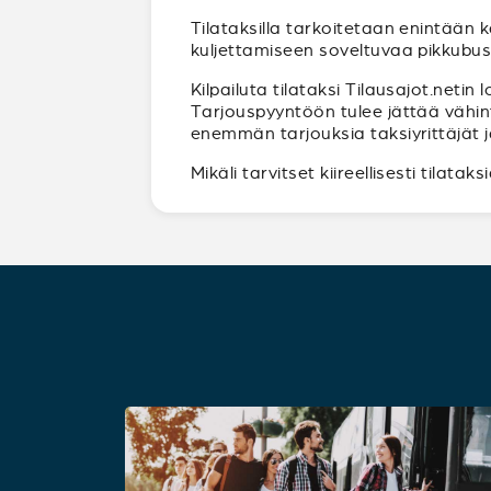
Tilataksilla tarkoitetaan enintään 
kuljettamiseen soveltuvaa pikkubuss
Kilpailuta tilataksi Tilausajot.neti
Tarjouspyyntöön tulee jättää vähin
enemmän tarjouksia taksiyrittäjät ja 
Mikäli tarvitset kiireellisesti tilatak