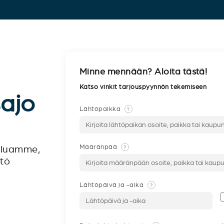
Minne mennään? Aloita tästä!
Katso vinkit tarjouspyynnön tekemiseen
sajo
Lähtöpaikka
?
Määränpää
?
veluamme,
ntö
Lähtöpäivä ja -aika
?