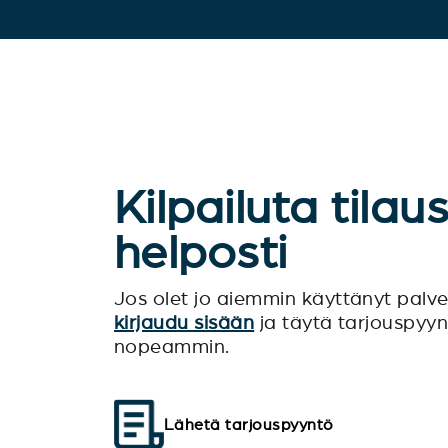
Kilpailuta tilau
helposti
Jos olet jo aiemmin käyttänyt pal
kirjaudu sisään
ja täytä tarjouspyy
nopeammin.
Lähetä tarjouspyyntö