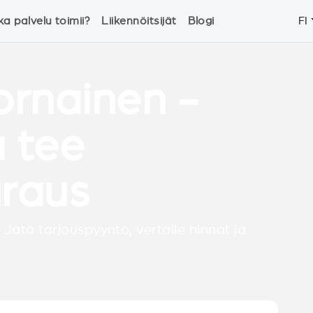
ka palvelu toimii?
Liikennöitsijät
Blogi
FI
ornainen -
a tee
raus
 Jätä tarjouspyyntö, vertaile hinnat ja