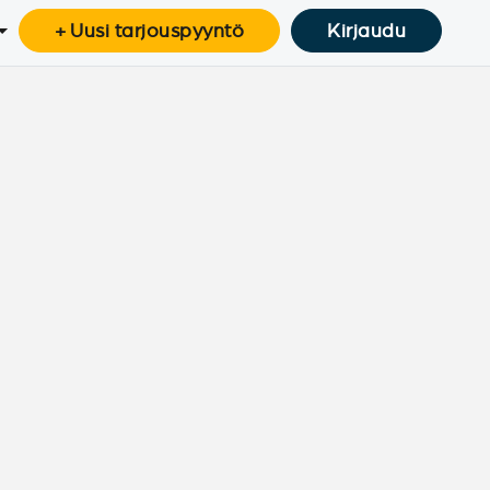
+ Uusi tarjouspyyntö
Kirjaudu