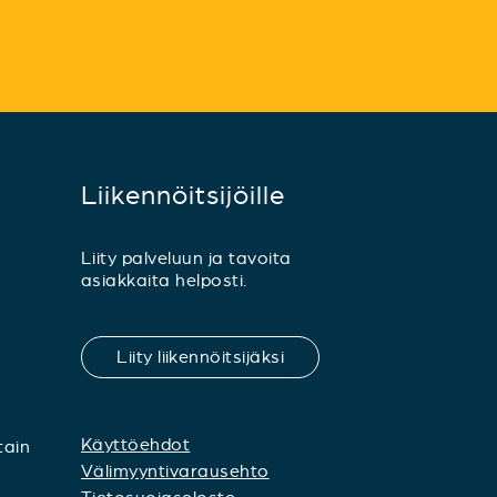
Liikennöitsijöille
Liity palveluun ja tavoita
asiakkaita helposti.
Liity liikennöitsijäksi
Käyttöehdot
tain
Välimyyntivarausehto