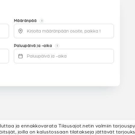
Määränpää
i
Paluupäivä ja -aika
i
ailuttaa ja ennakkovarata Tilausajot.netin valmiin tarjous
nnöitsijät, joilla on kalustossaan tilatakseja jättävät tarjo