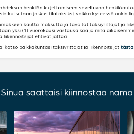
kahdeksan henkilön kuljettamiseen soveltuvaa henkilöautoa
ia kutsutaan joskus tilataksiksi, vaikka kyseessä onkin lin
n lomakkeen kautta maksutta ja tavoitat taksiyrittäjät ja li
tään yksi (1) vuorokausi vastausaikaa ja mitä aikaisemmin
liikennöitsijät ehtivät jättää.
sia, katso paikkakuntasi taksiyrittäjät ja liikennöitsijät
tästa
Sinua saattaisi kiinnostaa nämä