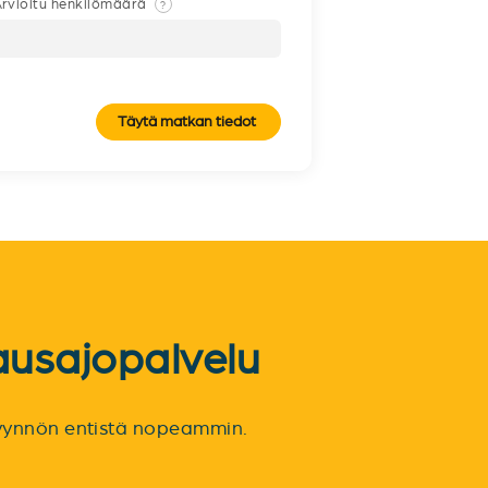
rvioitu henkilömäärä
?
Täytä matkan tiedot
ausajopalvelu
spyynnön entistä nopeammin.