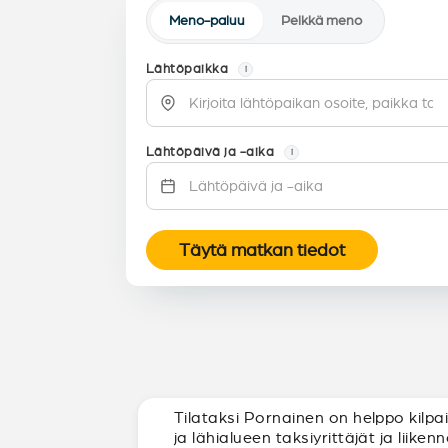
Meno-paluu
Pelkkä meno
Lähtöpaikka
i
Lähtöpäivä ja -aika
i
Täytä matkan tiedot
Tilataksi Pornainen on helppo kilp
ja lähialueen taksiyrittäjät ja liike