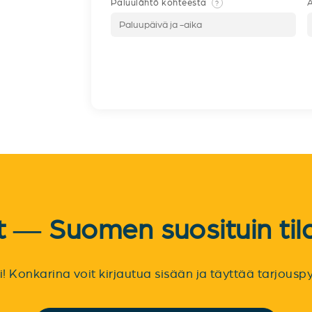
Paluulähtö kohteesta
A
?
et — Suomen suosituin til
sti! Konkarina voit kirjautua sisään ja täyttää tarjou