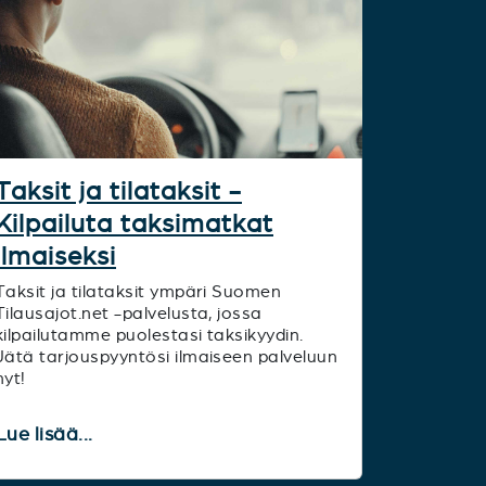
Taksit ja tilataksit -
Kilpailuta taksimatkat
ilmaiseksi
Taksit ja tilataksit ympäri Suomen
Tilausajot.net -palvelusta, jossa
kilpailutamme puolestasi taksikyydin.
Jätä tarjouspyyntösi ilmaiseen palveluun
nyt!
Lue lisää...