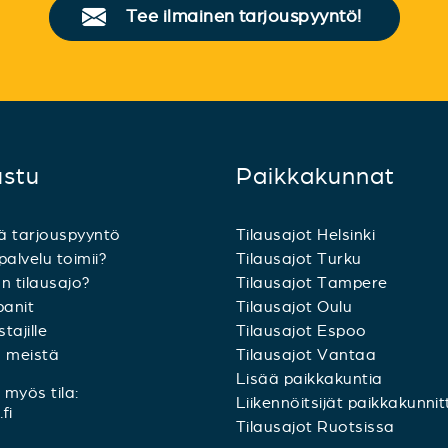
Tee ilmainen tarjouspyyntö!
ustu
Paikkakunnat
ä tarjouspyyntö
Tilausajot Helsinki
palvelu toimii?
Tilausajot Turku
n tilausajo?
Tilausajot Tampere
anit
Tilausajot Oulu
tajille
Tilausajot Espoo
a meistä
Tilausajot Vantaa
Lisää paikkakuntia
myös tila:
Liikennöitsijät paikkakunnit
fi
Tilausajot Ruotsissa