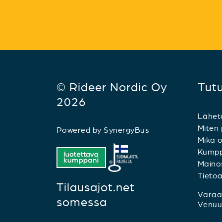
© Rideer Nordic Oy
Tut
2026
Lähet
Miten 
Powered by
SynergyBus
Mikä o
Kumpp
Mainos
Tieto
Tilausajot.net
Varaa 
somessa
Venuu.