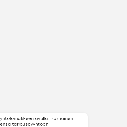
pyyntölomakkeen avulla. Pornainen
uksensa tarjouspyyntöön.